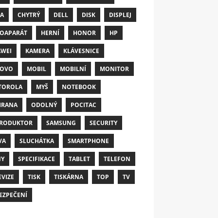
A
CHYTRÝ
DELL
DISK
DISPLEJ
OAPARÁT
HERNÍ
HONOR
HP
WEI
KAMERA
KLÁVESNICE
NOVO
MOBIL
MOBILNÍ
MONITOR
TOROLA
MYŠ
NOTEBOOK
HRANA
ODOLNÝ
POCITAC
RODUKTOR
SAMSUNG
SECURITY
VA
SLUCHÁTKA
SMARTPHONE
NY
SPECIFIKACE
TABLET
TELEFON
EVIZE
TISK
TISKÁRNA
TOP
TV
EZPEČENÍ