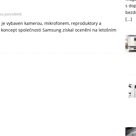
s do
bezd
ou povolené
[...]
je vybaven kamerou, mikrofonem, reproduktory a
í koncept společnosti Samsung získal ocenění na letošním