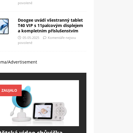
povolené
Doogee uvádí všestranný tablet
T40 VIP s 11palcovým displejem
a kompletním příslušenstvím
05-05-2025
Komentáře nejsou
povolené
ama/Advertisement
ZAUJALO
Dětská video chůvička