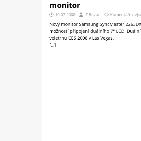
monitor
10-07-2008
IT Revue
Komentáře nejs
Nový monitor Samsung SyncMaster 2263DX 
možností připojení duálního 7″ LCD. Duáln
veletrhu CES 2008 v Las Vegas.
[…]