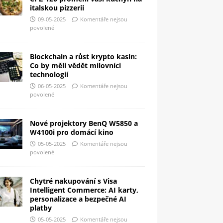
italskou pizzerii
09-05-2025
Komentáře nejsou
povolené
Blockchain a růst krypto kasin:
Co by měli vědět milovníci
technologií
06-05-2025
Komentáře nejsou
povolené
Nové projektory BenQ W5850 a
W4100i pro domácí kino
05-05-2025
Komentáře nejsou
povolené
Chytré nakupování s Visa
Intelligent Commerce: AI karty,
personalizace a bezpečné AI
platby
05-05-2025
Komentáře nejsou