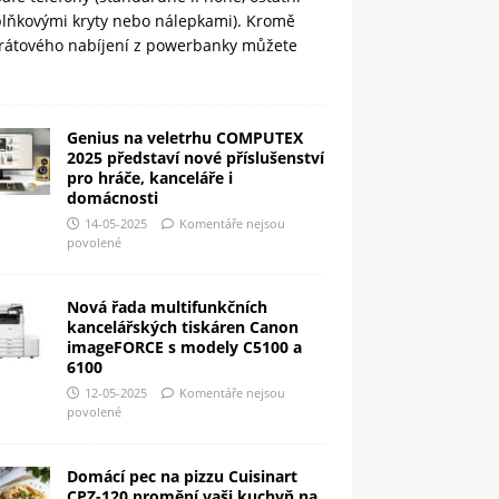
plňkovými kryty nebo nálepkami). Kromě
rátového nabíjení z powerbanky můžete
Genius na veletrhu COMPUTEX
2025 představí nové příslušenství
pro hráče, kanceláře i
domácnosti
14-05-2025
Komentáře nejsou
povolené
Nová řada multifunkčních
kancelářských tiskáren Canon
imageFORCE s modely C5100 a
6100
12-05-2025
Komentáře nejsou
povolené
Domácí pec na pizzu Cuisinart
CPZ-120 promění vaši kuchyň na