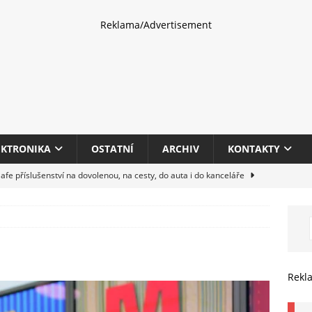
Reklama/Advertisement
EKTRONIKA
OSTATNÍ
ARCHIV
KONTAKTY
fe příslušenství na dovolenou, na cesty, do auta i do kanceláře
eletrhu COMPUTEX 2025 představí nové příslušenství pro hráče,
HARDWARE
multifunkčních kancelářských tiskáren Canon imageFORCE s modely
Rekl
E