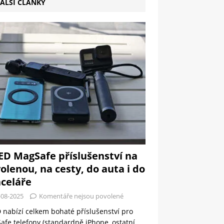
ALŠÍ ČLÁNKY
ED MagSafe příslušenství na
olenou, na cesty, do auta i do
celáře
-08-2025
Komentáře nejsou povolené
 nabízí celkem bohaté příslušenství pro
fe telefony (standardně iPhone, ostatní