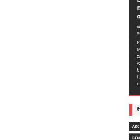
o
o
p
E
M
z
v
b
f
d
Š
AKC
BE