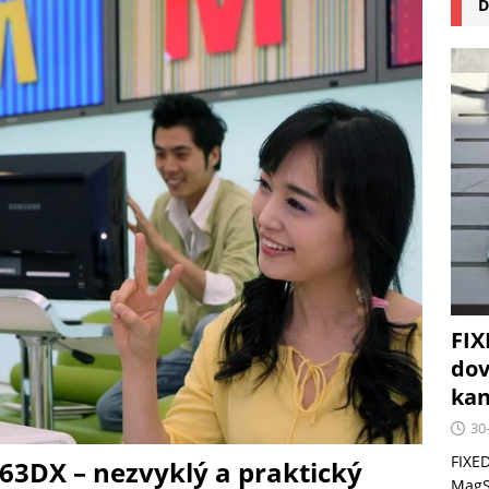
D
na pizzu Cuisinart CPZ-120 promění vaši kuchyň na italskou
 růst krypto kasin: Co by měli vědět milovníci technologií
FIX
dov
kan
30
FIXED
3DX – nezvyklý a praktický
MagSa