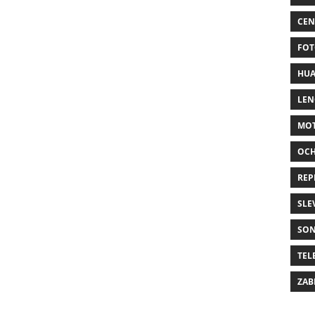
CEN
FOT
HUA
LE
MO
OC
REP
SLE
SO
TEL
ZAB