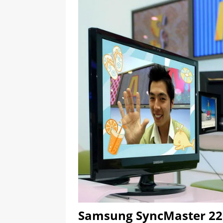
[ 09-05-2025 ]
Domácí pec 
pizzerii
OSTATNÍ
[ 06-05-2025 ]
Blockchain a
SOFTWARE
Samsung SyncMaster 226