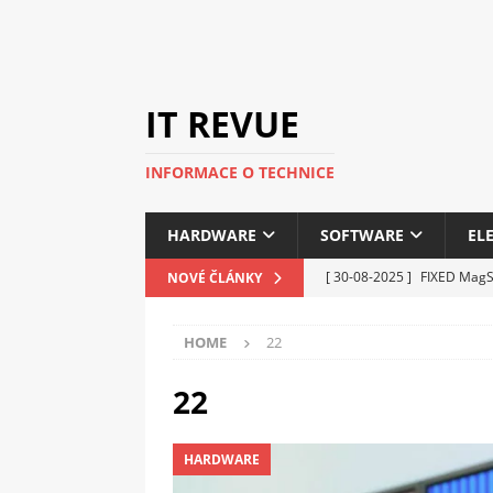
IT REVUE
INFORMACE O TECHNICE
HARDWARE
SOFTWARE
EL
[ 30-08-2025 ]
FIXED MagSa
NOVÉ ČLÁNKY
ELEKTRONIKA
HOME
22
[ 14-05-2025 ]
Genius na v
kanceláře i domácnosti
22
[ 12-05-2025 ]
Nová řada 
HARDWARE
C5100 a 6100
PERIFERI