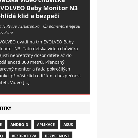
EVOLVEO Baby Monitor N3
hlídá klid a bezpečí
d IT Revue v Elektronika
Komentáře nejsou
ovolené
VOLVEO uvádí na trh EVOLVEO Baby
onitor N3. Tato dětská video chůvička
ajistí nepřetržitý dozor dítěte až do
zdálenosti 300 metrů. Přenosný
arevný monitor a řada pokročilých
unkcí přináší klid rodičům a bezpečnost
ítěti. Video
[...]
TÍTKY
E
ANDROID
APLIKACE
ASUS
NQ
BEZDRÁTOVÁ
BEZPEČNOST