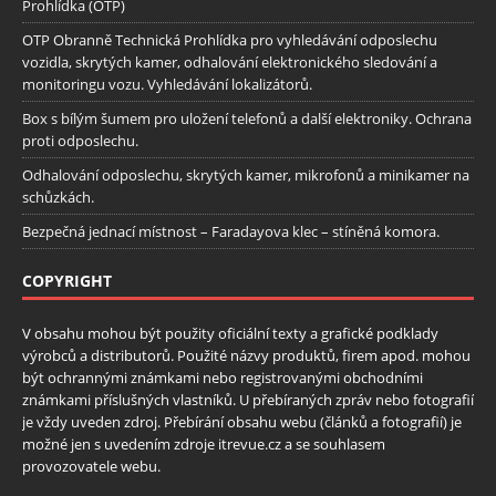
Prohlídka (OTP)
OTP Obranně Technická Prohlídka pro vyhledávání odposlechu
vozidla, skrytých kamer, odhalování elektronického sledování a
monitoringu vozu. Vyhledávání lokalizátorů.
Box s bílým šumem pro uložení telefonů a další elektroniky. Ochrana
proti odposlechu.
Odhalování odposlechu, skrytých kamer, mikrofonů a minikamer na
schůzkách.
Bezpečná jednací místnost – Faradayova klec – stíněná komora.
COPYRIGHT
V obsahu mohou být použity oficiální texty a grafické podklady
výrobců a distributorů. Použité názvy produktů, firem apod. mohou
být ochrannými známkami nebo registrovanými obchodními
známkami příslušných vlastníků. U přebíraných zpráv nebo fotografií
je vždy uveden zdroj. Přebírání obsahu webu (článků a fotografií) je
možné jen s uvedením zdroje itrevue.cz a se souhlasem
provozovatele webu.