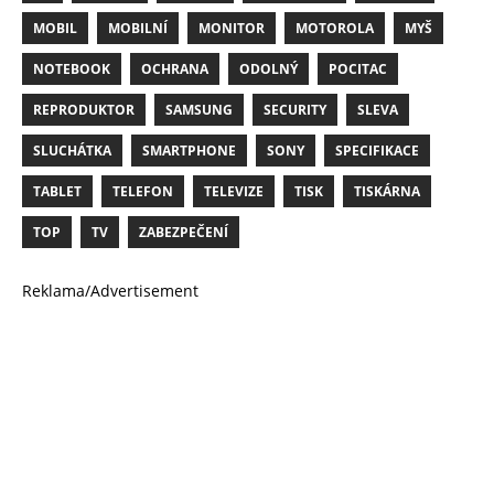
MOBIL
MOBILNÍ
MONITOR
MOTOROLA
MYŠ
NOTEBOOK
OCHRANA
ODOLNÝ
POCITAC
REPRODUKTOR
SAMSUNG
SECURITY
SLEVA
SLUCHÁTKA
SMARTPHONE
SONY
SPECIFIKACE
TABLET
TELEFON
TELEVIZE
TISK
TISKÁRNA
TOP
TV
ZABEZPEČENÍ
Reklama/Advertisement