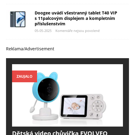
Doogee uvádí všestranný tablet T40 VIP
s 11palcovým displejem a kompletním
příslušenstvím
05-05-2025
Komentáře nejsou povolené
Reklama/Advertisement
ZAUJALO
Dětská video chůvička EVOLVEO