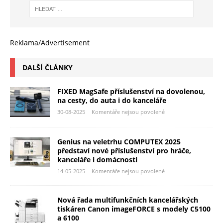
Reklama/Advertisement
DALŠÍ ČLÁNKY
FIXED MagSafe příslušenství na dovolenou,
na cesty, do auta i do kanceláře
30-08-2025
Komentáře nejsou povolené
Genius na veletrhu COMPUTEX 2025
představí nové příslušenství pro hráče,
kanceláře i domácnosti
14-05-2025
Komentáře nejsou povolené
Nová řada multifunkčních kancelářských
tiskáren Canon imageFORCE s modely C5100
a 6100