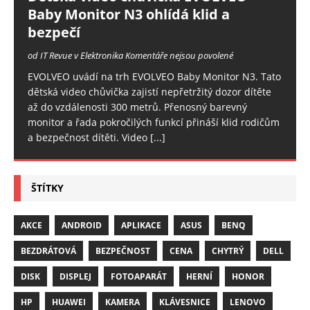
Baby Monitor N3 ohlídá klid a
bezpečí
od IT Revue v Elektronika
Komentáře nejsou povolené
EVOLVEO uvádí na trh EVOLVEO Baby Monitor N3. Tato
dětská video chůvička zajistí nepřetržitý dozor dítěte
až do vzdálenosti 300 metrů. Přenosný barevný
monitor a řada pokročilých funkcí přináší klid rodičům
a bezpečnost dítěti. Video
[...]
ŠTÍTKY
AKCE
ANDROID
APLIKACE
ASUS
BENQ
BEZDRÁTOVÁ
BEZPEČNOST
CENA
CHYTRÝ
DELL
DISK
DISPLEJ
FOTOAPARÁT
HERNÍ
HONOR
HP
HUAWEI
KAMERA
KLÁVESNICE
LENOVO