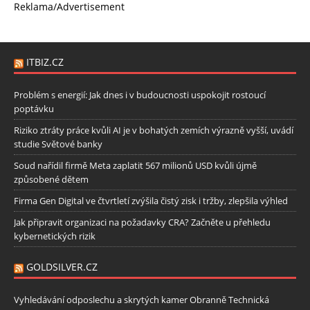
Reklama/Advertisement
ITBIZ.CZ
Problém s energií: Jak dnes i v budoucnosti uspokojit rostoucí
poptávku
Riziko ztráty práce kvůli AI je v bohatých zemích výrazně vyšší, uvádí
studie Světové banky
Soud nařídil firmě Meta zaplatit 567 milionů USD kvůli újmě
způsobené dětem
Firma Gen Digital ve čtvrtletí zvýšila čistý zisk i tržby, zlepšila výhled
Jak připravit organizaci na požadavky CRA? Začněte u přehledu
kybernetických rizik
GOLDSILVER.CZ
Vyhledávání odposlechu a skrytých kamer Obranně Technická