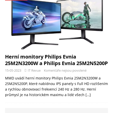
Herní monitory Philips Evnia
25M2N3200W a Philips Evnia 25M2N5200P
15-05-2023
IT Revue
Komentáře nejsou povolené
MMD uvádí herní monitory Philips Evnia 25M2N3200W a
25M2N5200P, které nabídnou IPS panely s Full HD rozlišením
a rychlou obnovovací frekvencí 240 Hz a 280 Hz. Herní
průmysl je na historickém maximu a lidé všech
[…]