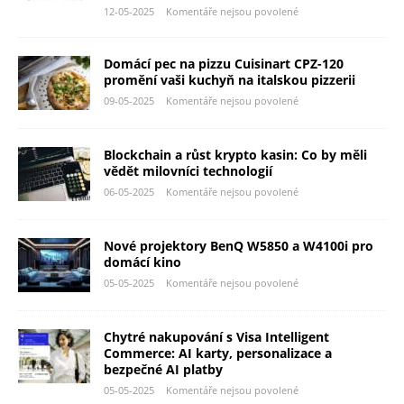
12-05-2025
Komentáře nejsou povolené
Domácí pec na pizzu Cuisinart CPZ-120
promění vaši kuchyň na italskou pizzerii
09-05-2025
Komentáře nejsou povolené
Blockchain a růst krypto kasin: Co by měli
vědět milovníci technologií
06-05-2025
Komentáře nejsou povolené
Nové projektory BenQ W5850 a W4100i pro
domácí kino
05-05-2025
Komentáře nejsou povolené
Chytré nakupování s Visa Intelligent
Commerce: AI karty, personalizace a
bezpečné AI platby
05-05-2025
Komentáře nejsou povolené