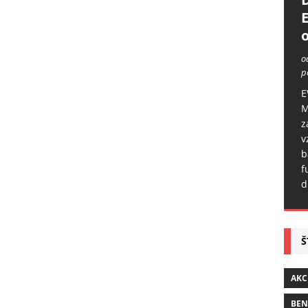
o
o
p
E
M
z
v
b
f
d
Š
AKC
BE