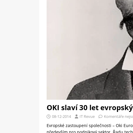
[ 09-05-2025 ]
Domácí pec 
pizzerii
OSTATNÍ
[ 06-05-2025 ]
Blockchain a
SOFTWARE
OKI slaví 30 let evropsk
08-12-2014
IT Revue
Komentáře nejs
Evropské zastoupení společnosti – Oki Europe
především pro podnikový sektor. Řadu techn