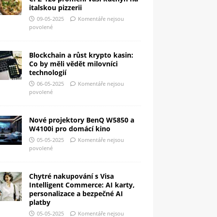
italskou pizzerii
09-05-2025
Komentáře nejsou
povolené
Blockchain a růst krypto kasin:
Co by měli vědět milovníci
technologií
06-05-2025
Komentáře nejsou
povolené
Nové projektory BenQ W5850 a
W4100i pro domácí kino
05-05-2025
Komentáře nejsou
povolené
Chytré nakupování s Visa
Intelligent Commerce: AI karty,
personalizace a bezpečné AI
platby
05-05-2025
Komentáře nejsou