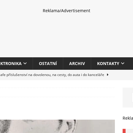
Reklama/Advertisement
EKTRONIKA
OSTATNÍ
ARCHIV
KONTAKTY
fe příslušenství na dovolenou, na cesty, do auta i do kanceláře
eletrhu COMPUTEX 2025 představí nové příslušenství pro hráče,
HARDWARE
multifunkčních kancelářských tiskáren Canon imageFORCE s modely
Rekl
E