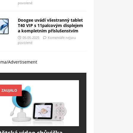
povolené
Doogee uvádí všestranný tablet
T40 VIP s 11palcovým displejem
a kompletním příslušenstvím
05-05-2025
Komentáře nejsou
povolené
ama/Advertisement
ZAUJALO
Dětská video chůvička