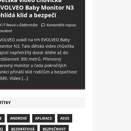
EVOLVEO Baby Monitor N3
hlídá klid a bezpečí
d IT Revue v Elektronika
Komentáře nejsou
ovolené
VOLVEO uvádí na trh EVOLVEO Baby
onitor N3. Tato dětská video chůvička
ajistí nepřetržitý dozor dítěte až do
zdálenosti 300 metrů. Přenosný
arevný monitor a řada pokročilých
unkcí přináší klid rodičům a bezpečnost
ítěti. Video
[...]
TÍTKY
E
ANDROID
APLIKACE
ASUS
NQ
BEZDRÁTOVÁ
BEZPEČNOST