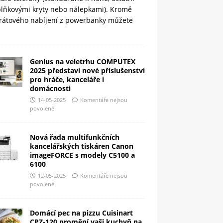
plňkovými kryty nebo nálepkami). Kromě
rátového nabíjení z powerbanky můžete
Genius na veletrhu COMPUTEX
2025 představí nové příslušenství
pro hráče, kanceláře i
domácnosti
14-05-2025
Komentáře nejsou
povolené
Nová řada multifunkčních
kancelářských tiskáren Canon
imageFORCE s modely C5100 a
6100
12-05-2025
Komentáře nejsou
povolené
Domácí pec na pizzu Cuisinart
CPZ-120 promění vaši kuchyň na