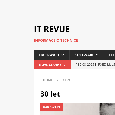
IT REVUE
INFORMACE O TECHNICE
HARDWARE
SOFTWARE
EL
[ 30-08-2025 ]
FIXED MagSa
NOVÉ ČLÁNKY
ELEKTRONIKA
HOME
30 let
[ 14-05-2025 ]
Genius na v
kanceláře i domácnosti
30 let
[ 12-05-2025 ]
Nová řada 
HARDWARE
C5100 a 6100
PERIFERI