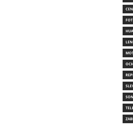
CEN
FOT
HUA
LE
MO
OC
REP
SLE
SO
TEL
ZAB