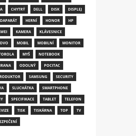
A
CHYTRÝ
DELL
DISK
DISPLEJ
OAPARÁT
HERNÍ
HONOR
HP
WEI
KAMERA
KLÁVESNICE
NOVO
MOBIL
MOBILNÍ
MONITOR
TOROLA
MYŠ
NOTEBOOK
HRANA
ODOLNÝ
POCITAC
RODUKTOR
SAMSUNG
SECURITY
VA
SLUCHÁTKA
SMARTPHONE
NY
SPECIFIKACE
TABLET
TELEFON
EVIZE
TISK
TISKÁRNA
TOP
TV
EZPEČENÍ