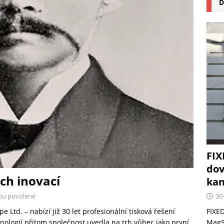
D
na pizzu Cuisinart CPZ-120 promění vaši kuchyň na italskou
 růst krypto kasin: Co by měli vědět milovníci technologií
FIX
dov
ých inovací
kan
30
ou povolené
FIXED
 Ltd. – nabízí již 30 let profesionální tisková řešení
MagSa
ologií přitom společnost uvedla na trh vůbec jako první.