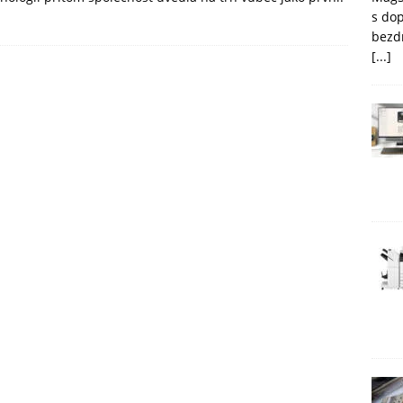
s do
bezd
[...]