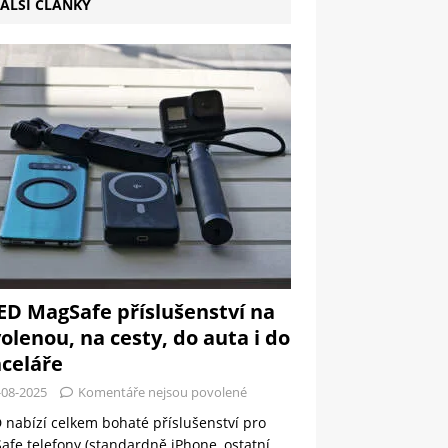
ALŠÍ ČLÁNKY
ED MagSafe příslušenství na
olenou, na cesty, do auta i do
celáře
-08-2025
Komentáře nejsou povolené
 nabízí celkem bohaté příslušenství pro
fe telefony (standardně iPhone, ostatní