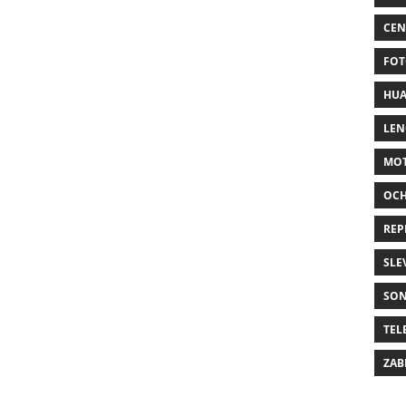
CEN
FOT
HUA
LE
MO
OC
REP
SLE
SO
TEL
ZAB