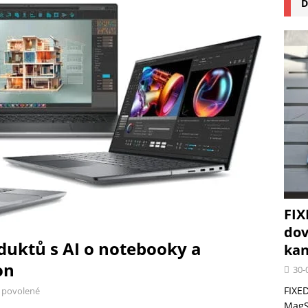
D
na pizzu Cuisinart CPZ-120 promění vaši kuchyň na italskou pizzerii
 růst krypto kasin: Co by měli vědět milovníci technologií
FIX
dov
oduktů s AI o notebooky a
kan
on
30-
FIXED
 povolené
MagSa