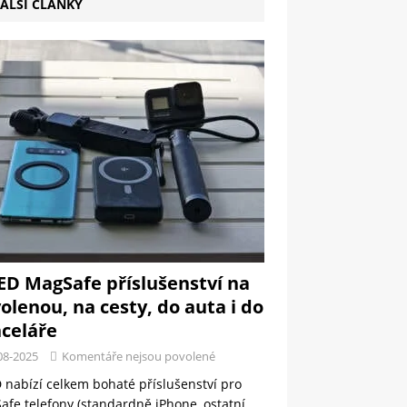
ALŠÍ ČLÁNKY
ED MagSafe příslušenství na
olenou, na cesty, do auta i do
celáře
08-2025
Komentáře nejsou povolené
 nabízí celkem bohaté příslušenství pro
fe telefony (standardně iPhone, ostatní