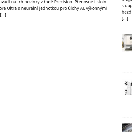
vádí na trh novinky v řadě Precision. Přenosné i stolní
s do
ore Ultra s neurální jednotkou pro úlohy AI, výkonnými
bezd
[…]
[...]