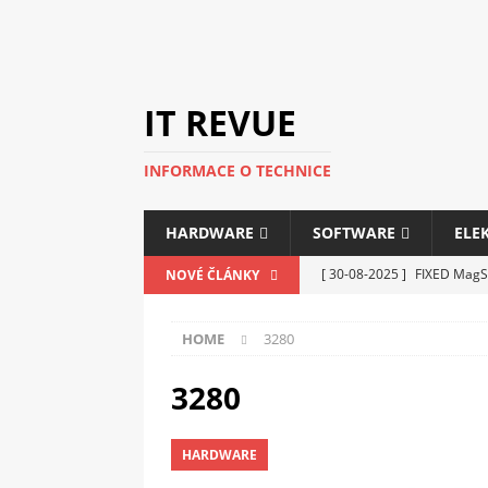
IT REVUE
INFORMACE O TECHNICE
HARDWARE
SOFTWARE
ELE
[ 30-08-2025 ]
FIXED MagSa
NOVÉ ČLÁNKY
ELEKTRONIKA
HOME
3280
[ 14-05-2025 ]
Genius na v
kanceláře i domácnosti
3280
[ 12-05-2025 ]
Nová řada m
HARDWARE
C5100 a 6100
PERIFERI