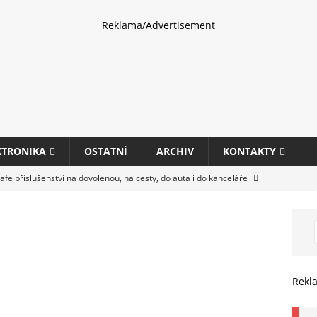
Reklama/Advertisement
KTRONIKA
OSTATNÍ
ARCHIV
KONTAKTY
fe příslušenství na dovolenou, na cesty, do auta i do kanceláře
eletrhu COMPUTEX 2025 představí nové příslušenství pro hráče,
HARDWARE
ultifunkčních kancelářských tiskáren Canon imageFORCE s modely
Rekl
E