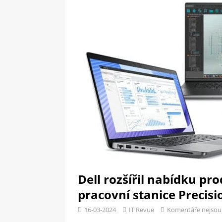
[ 09-05-2025 ]
Domácí pec 
OSTATNÍ
[ 06-05-2025 ]
Blockchain a
SOFTWARE
Dell rozšířil nabídku pr
pracovní stanice Precisi
16-03-2024
IT Revue
Komentáře nejsou