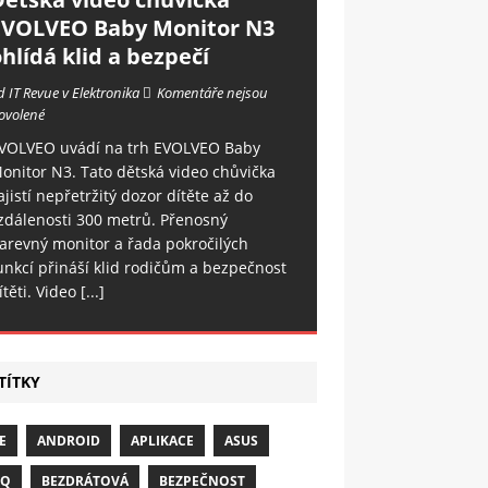
EVOLVEO Baby Monitor N3
hlídá klid a bezpečí
d IT Revue v Elektronika
Komentáře nejsou
ovolené
VOLVEO uvádí na trh EVOLVEO Baby
onitor N3. Tato dětská video chůvička
ajistí nepřetržitý dozor dítěte až do
zdálenosti 300 metrů. Přenosný
arevný monitor a řada pokročilých
unkcí přináší klid rodičům a bezpečnost
ítěti. Video
[...]
TÍTKY
E
ANDROID
APLIKACE
ASUS
NQ
BEZDRÁTOVÁ
BEZPEČNOST