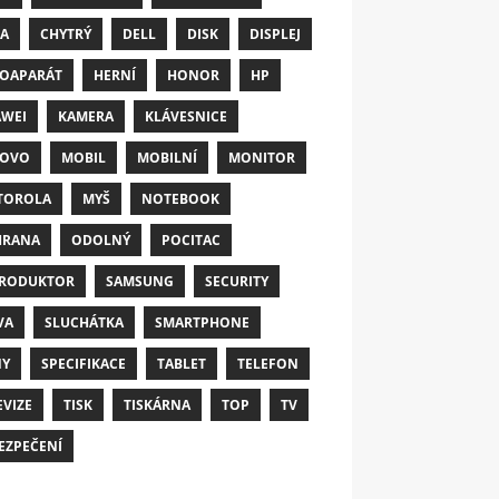
A
CHYTRÝ
DELL
DISK
DISPLEJ
OAPARÁT
HERNÍ
HONOR
HP
WEI
KAMERA
KLÁVESNICE
NOVO
MOBIL
MOBILNÍ
MONITOR
TOROLA
MYŠ
NOTEBOOK
HRANA
ODOLNÝ
POCITAC
RODUKTOR
SAMSUNG
SECURITY
VA
SLUCHÁTKA
SMARTPHONE
NY
SPECIFIKACE
TABLET
TELEFON
EVIZE
TISK
TISKÁRNA
TOP
TV
EZPEČENÍ