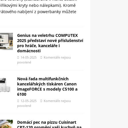
plňkovými kryty nebo nálepkami). Kromě
rátového nabíjení z powerbanky můžete
Genius na veletrhu COMPUTEX
2025 představí nové příslušenství
pro hráče, kanceláře i
domácnosti
14-05-2025
Komentáře nejsou
povolené
Nová řada multifunkčních
kancelářských tiskáren Canon
imageFORCE s modely C5100 a
6100
12-05-2025
Komentáře nejsou
povolené
Domácí pec na pizzu Cuisinart
CPZ-120 promění vaši kuchyň na