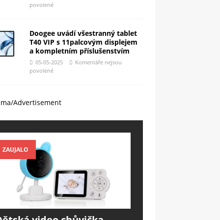
povolené
Doogee uvádí všestranný tablet
T40 VIP s 11palcovým displejem
a kompletním příslušenstvím
05-05-2025
Komentáře nejsou
povolené
ama/Advertisement
ZAUJALO
Dětská video chůvička