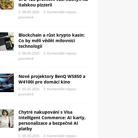
italskou pizzerii
09-05-2025
Komentáře nejsou
povolené
Blockchain a růst krypto kasin:
Co by měli vědět milovníci
technologií
06-05-2025
Komentáře nejsou
povolené
Nové projektory BenQ W5850 a
W4100i pro domácí kino
05-05-2025
Komentáře nejsou
povolené
Chytré nakupování s Visa
Intelligent Commerce: AI karty,
personalizace a bezpečné AI
platby
05-05-2025
Komentáře nejsou