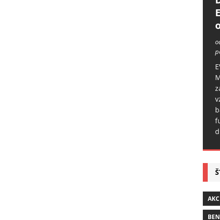
o
o
p
E
M
z
v
b
f
d
Š
AKC
BE