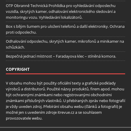
OTP Obranně Technická Prohlídka pro vyhledávání odposlechu
vozidla, skrytých kamer, odhalování elektronického sledování a
monitoringu vozu. Vyhledávání lokalizátorů.
Box s bílým šumem pro uložení telefonů a další elektroniky. Ochrana
proti odposlechu.
Odhalování odposlechu, skrytých kamer, mikrofonů a minikamer na
schůzkách.
Bezpečná jednací místnost – Faradayova klec – stíněná komora.
COPYRIGHT
V obsahu mohou být použity oficiální texty a grafické podklady
výrobců a distributorů. Použité názvy produktů, firem apod. mohou
být ochrannými známkami nebo registrovanými obchodními
známkami příslušných vlastníků. U přebíraných zpráv nebo fotografií
je vždy uveden zdroj. Přebírání obsahu webu (článků a fotografií) je
možné jen s uvedením zdroje itrevue.cz a se souhlasem
provozovatele webu.