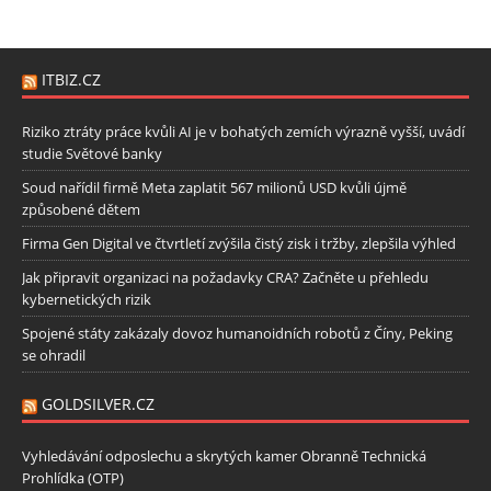
ITBIZ.CZ
Riziko ztráty práce kvůli AI je v bohatých zemích výrazně vyšší, uvádí
studie Světové banky
Soud nařídil firmě Meta zaplatit 567 milionů USD kvůli újmě
způsobené dětem
Firma Gen Digital ve čtvrtletí zvýšila čistý zisk i tržby, zlepšila výhled
Jak připravit organizaci na požadavky CRA? Začněte u přehledu
kybernetických rizik
Spojené státy zakázaly dovoz humanoidních robotů z Číny, Peking
se ohradil
GOLDSILVER.CZ
Vyhledávání odposlechu a skrytých kamer Obranně Technická
Prohlídka (OTP)