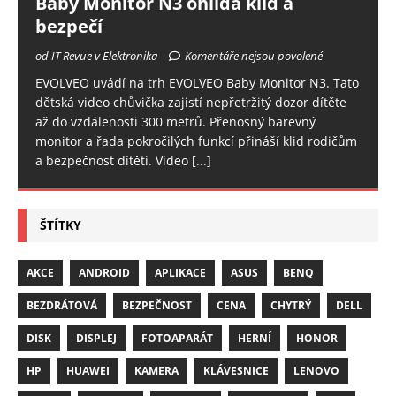
Baby Monitor N3 ohlídá klid a
bezpečí
od IT Revue v Elektronika
Komentáře nejsou povolené
EVOLVEO uvádí na trh EVOLVEO Baby Monitor N3. Tato
dětská video chůvička zajistí nepřetržitý dozor dítěte
až do vzdálenosti 300 metrů. Přenosný barevný
monitor a řada pokročilých funkcí přináší klid rodičům
a bezpečnost dítěti. Video
[...]
ŠTÍTKY
AKCE
ANDROID
APLIKACE
ASUS
BENQ
BEZDRÁTOVÁ
BEZPEČNOST
CENA
CHYTRÝ
DELL
DISK
DISPLEJ
FOTOAPARÁT
HERNÍ
HONOR
HP
HUAWEI
KAMERA
KLÁVESNICE
LENOVO