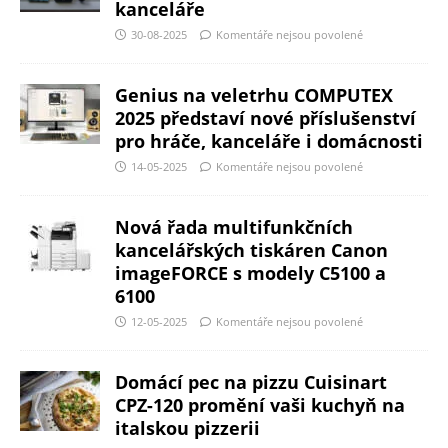
kanceláře
30-08-2025
Komentáře nejsou povolené
Genius na veletrhu COMPUTEX
2025 představí nové příslušenství
pro hráče, kanceláře i domácnosti
14-05-2025
Komentáře nejsou povolené
Nová řada multifunkčních
kancelářských tiskáren Canon
imageFORCE s modely C5100 a
6100
12-05-2025
Komentáře nejsou povolené
Domácí pec na pizzu Cuisinart
CPZ-120 promění vaši kuchyň na
italskou pizzerii