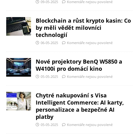
09-05-2025
Komentáře nejsou povolené
Blockchain a růst krypto kasin: Co
by měli vědět milovníci
technologií
06-05-2025
Komentáře nejsou povolené
Nové projektory BenQ W5850 a
W4100i pro domácí kino
05-05-2025
Komentáře nejsou povolené
Chytré nakupování s Visa
Intelligent Commerce: AI karty,
personalizace a bezpečné AI
platby
05-05-2025
Komentáře nejsou povolené