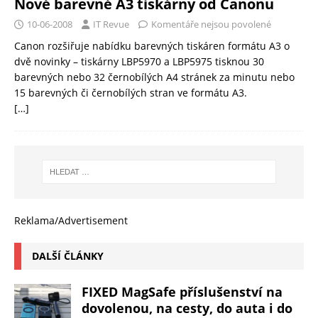
Nové barevné A3 tiskárny od Canonu
10-06-2008
IT Revue
Komentáře nejsou povolené
Canon rozšiřuje nabídku barevných tiskáren formátu A3 o
dvě novinky – tiskárny LBP5970 a LBP5975 tisknou 30
barevných nebo 32 černobílých A4 stránek za minutu nebo
15 barevných či černobílých stran ve formátu A3.
[…]
Reklama/Advertisement
DALŠÍ ČLÁNKY
FIXED MagSafe příslušenství na
dovolenou, na cesty, do auta i do