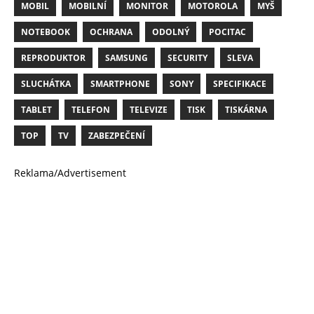
MOBIL
MOBILNÍ
MONITOR
MOTOROLA
MYŠ
NOTEBOOK
OCHRANA
ODOLNÝ
POCITAC
REPRODUKTOR
SAMSUNG
SECURITY
SLEVA
SLUCHÁTKA
SMARTPHONE
SONY
SPECIFIKACE
TABLET
TELEFON
TELEVIZE
TISK
TISKÁRNA
TOP
TV
ZABEZPEČENÍ
Reklama/Advertisement