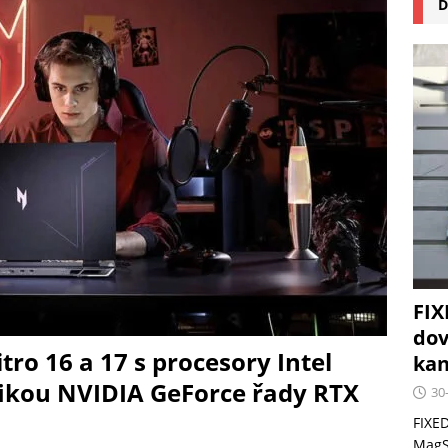
D
na pizzu Cuisinart CPZ-120 promění vaši kuchyň na italskou
 růst krypto kasin: Co by měli vědět milovníci technologií
FIX
dov
ro 16 a 17 s procesory Intel
kan
fikou NVIDIA GeForce řady RTX
30
FIXED
MagSa