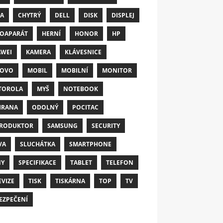
A
CHYTRÝ
DELL
DISK
DISPLEJ
OAPARÁT
HERNÍ
HONOR
HP
WEI
KAMERA
KLÁVESNICE
NOVO
MOBIL
MOBILNÍ
MONITOR
TOROLA
MYŠ
NOTEBOOK
HRANA
ODOLNÝ
POCITAC
RODUKTOR
SAMSUNG
SECURITY
VA
SLUCHÁTKA
SMARTPHONE
NY
SPECIFIKACE
TABLET
TELEFON
EVIZE
TISK
TISKÁRNA
TOP
TV
EZPEČENÍ