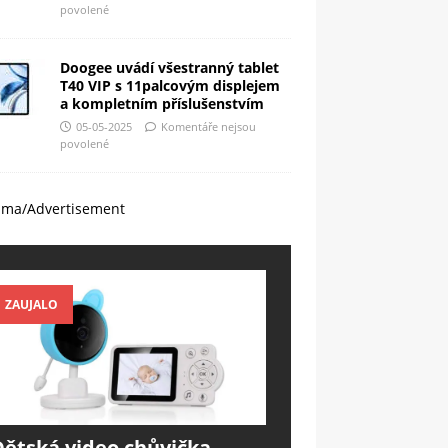
povolené
Doogee uvádí všestranný tablet
T40 VIP s 11palcovým displejem
a kompletním příslušenstvím
05-05-2025
Komentáře nejsou
povolené
ama/Advertisement
ZAUJALO
Dětská video chůvička