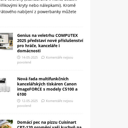
plňkovými kryty nebo nálepkami). Kromě
rátového nabíjení z powerbanky můžete
Genius na veletrhu COMPUTEX
2025 představí nové příslušenství
pro hráče, kanceláře i
domácnosti
14-05-2025
Komentáře nejsou
povolené
Nová řada multifunkčních
kancelářských tiskáren Canon
imageFORCE s modely C5100 a
6100
12-05-2025
Komentáře nejsou
povolené
Domácí pec na pizzu Cuisinart
CPZ-120 promění vaši kuchyň na