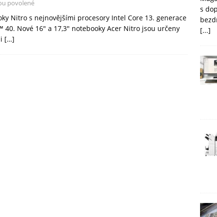
ou povolené
s do
ky Nitro s nejnovějšími procesory Intel Core 13. generace
bezd
 40. Nové 16″ a 17,3″ notebooky Acer Nitro jsou určeny
[...]
ni
[…]