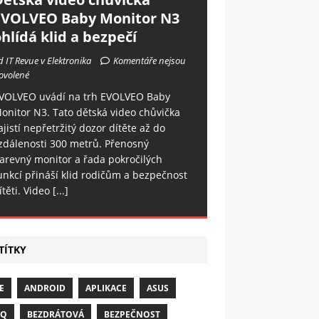
EVOLVEO Baby Monitor N3
hlídá klid a bezpečí
d IT Revue v Elektronika
Komentáře nejsou
ovolené
VOLVEO uvádí na trh EVOLVEO Baby
onitor N3. Tato dětská video chůvička
ajistí nepřetržitý dozor dítěte až do
zdálenosti 300 metrů. Přenosný
arevný monitor a řada pokročilých
unkcí přináší klid rodičům a bezpečnost
ítěti. Video
[...]
TÍTKY
E
ANDROID
APLIKACE
ASUS
NQ
BEZDRÁTOVÁ
BEZPEČNOST