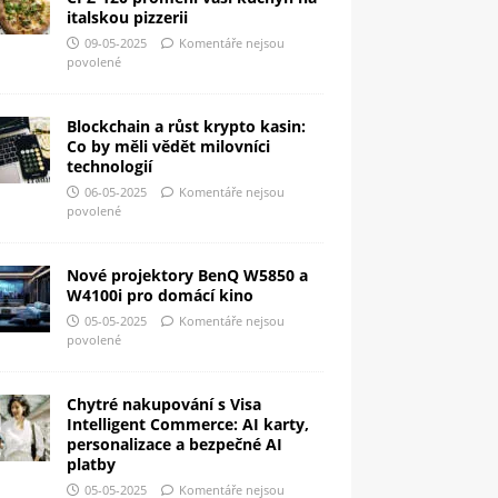
italskou pizzerii
09-05-2025
Komentáře nejsou
povolené
Blockchain a růst krypto kasin:
Co by měli vědět milovníci
technologií
06-05-2025
Komentáře nejsou
povolené
Nové projektory BenQ W5850 a
W4100i pro domácí kino
05-05-2025
Komentáře nejsou
povolené
Chytré nakupování s Visa
Intelligent Commerce: AI karty,
personalizace a bezpečné AI
platby
05-05-2025
Komentáře nejsou