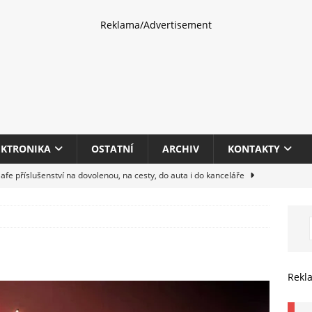
Reklama/Advertisement
EKTRONIKA
OSTATNÍ
ARCHIV
KONTAKTY
fe příslušenství na dovolenou, na cesty, do auta i do kanceláře
eletrhu COMPUTEX 2025 představí nové příslušenství pro hráče,
HARDWARE
multifunkčních kancelářských tiskáren Canon imageFORCE s modely
Rekl
E