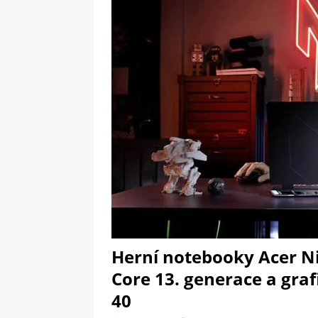
[ 09-05-2025 ]
Domácí pec 
pizzerii
OSTATNÍ
[ 06-05-2025 ]
Blockchain a
SOFTWARE
Herní notebooky Acer Nit
Core 13. generace a gra
40