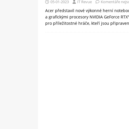
05-01-2023
IT Revue
Komentáře nejs
Acer představil nové výkonné herní noteboo
a grafickými procesory NVIDIA GeForce RTX™
pro příležitostné hráče, kteří jsou připrave