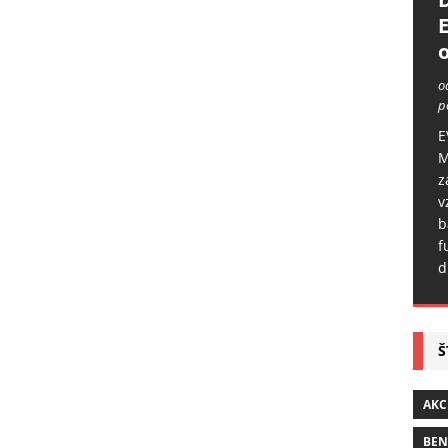
o
o
p
E
M
z
v
b
f
d
Š
AKC
BE