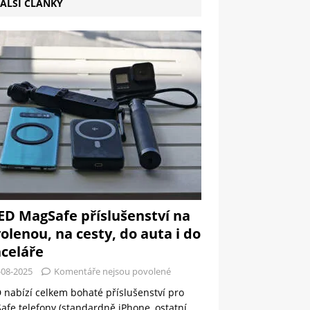
ALŠÍ ČLÁNKY
ED MagSafe příslušenství na
olenou, na cesty, do auta i do
celáře
-08-2025
Komentáře nejsou povolené
 nabízí celkem bohaté příslušenství pro
fe telefony (standardně iPhone, ostatní