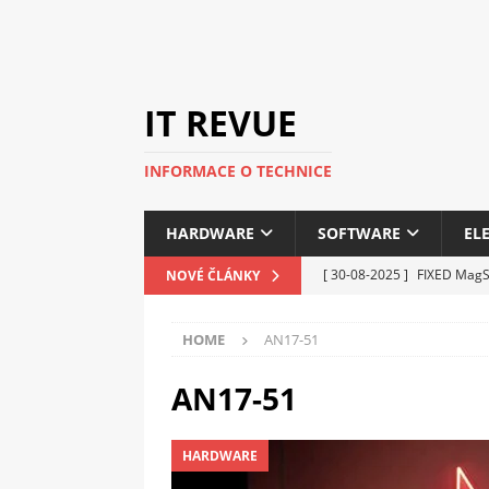
IT REVUE
INFORMACE O TECHNICE
HARDWARE
SOFTWARE
EL
[ 30-08-2025 ]
FIXED MagSa
NOVÉ ČLÁNKY
ELEKTRONIKA
HOME
AN17-51
[ 14-05-2025 ]
Genius na v
kanceláře i domácnosti
AN17-51
[ 12-05-2025 ]
Nová řada 
HARDWARE
C5100 a 6100
PERIFERI