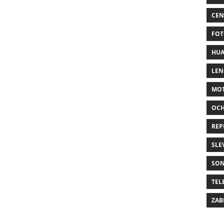
CEN
FOT
HUA
LE
MO
OC
REP
SLE
SO
TEL
ZAB