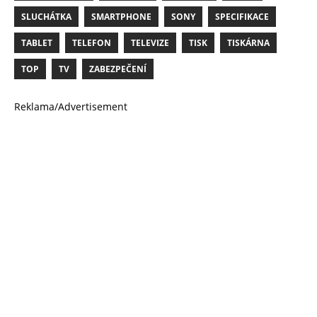
SLUCHÁTKA
SMARTPHONE
SONY
SPECIFIKACE
TABLET
TELEFON
TELEVIZE
TISK
TISKÁRNA
TOP
TV
ZABEZPEČENÍ
Reklama/Advertisement