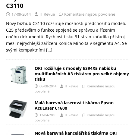
C3110
17-09-2014
IT Revue
Komentáře nejsou povolené
Nový bizhub C3110 rozšiřuje možnosti předchozího modelu
C25 především o funkce spojené se správou a řízením
oběhu dokumentů. Rychlost tisku 31 stran zařadila přístroj
mezi nejrychlejší zařízení Konica Minolta v segmentu A4. Se
svými kompaktními
[…]
OKI rozšiřuje s modely ES94X5 nabídku
multifunkčních A3 tiskáren pro velké objemy
tisku
06-08-2014
IT Revue
Komentáře nejsou
povolené
Malá barevná laserová tiskárna Epson
AcuLaser C1600
13-04-2010
IT Revue
Komentáře nejsou
povolené
Nová barevná kancelářská tiskárna OKI