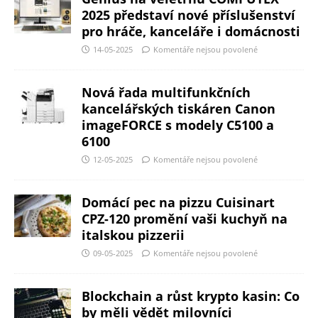
2025 představí nové příslušenství
pro hráče, kanceláře i domácnosti
14-05-2025
Komentáře nejsou povolené
Nová řada multifunkčních
kancelářských tiskáren Canon
imageFORCE s modely C5100 a
6100
12-05-2025
Komentáře nejsou povolené
Domácí pec na pizzu Cuisinart
CPZ-120 promění vaši kuchyň na
italskou pizzerii
09-05-2025
Komentáře nejsou povolené
Blockchain a růst krypto kasin: Co
by měli vědět milovníci