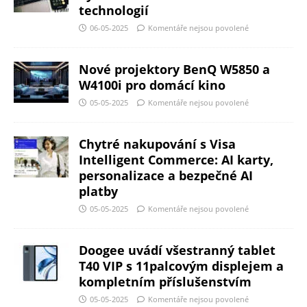
technologií
06-05-2025
Komentáře nejsou povolené
Nové projektory BenQ W5850 a
W4100i pro domácí kino
05-05-2025
Komentáře nejsou povolené
Chytré nakupování s Visa
Intelligent Commerce: AI karty,
personalizace a bezpečné AI
platby
05-05-2025
Komentáře nejsou povolené
Doogee uvádí všestranný tablet
T40 VIP s 11palcovým displejem a
kompletním příslušenstvím
05-05-2025
Komentáře nejsou povolené