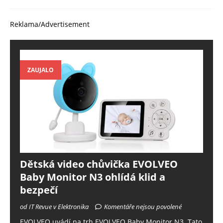
Reklama/Advertisement
ZAUJALO
Dětská video chůvička EVOLVEO
Baby Monitor N3 ohlídá klid a
bezpečí
od IT Revue v Elektronika
Komentáře nejsou povolené
EVOLVEO uvádí na trh EVOLVEO Baby Monitor N3. Tato