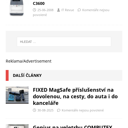
C3600
25-06-2008
IT Revue
Komentáře nejsou
povolené
Reklama/Advertisement
DALŠÍ ČLÁNKY
FIXED MagSafe příslušenství na
dovolenou, na cesty, do auta i do
kanceláře
30-08-2025
Komentáře nejsou povolené
Genius na veletrhu COMPUTEX