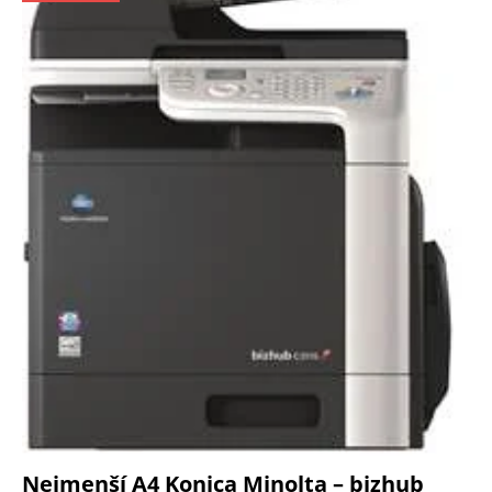
Nejmenší A4 Konica Minolta – bizhub