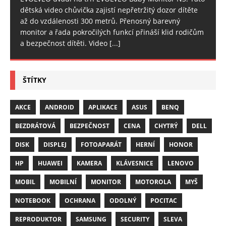
dětská video chůvička zajistí nepřetržitý dozor dítěte
až do vzdálenosti 300 metrů. Přenosný barevný
monitor a řada pokročilých funkcí přináší klid rodičům
a bezpečnost dítěti. Video
[...]
ŠTÍTKY
AKCE
ANDROID
APLIKACE
ASUS
BENQ
BEZDRÁTOVÁ
BEZPEČNOST
CENA
CHYTRÝ
DELL
DISK
DISPLEJ
FOTOAPARÁT
HERNÍ
HONOR
HP
HUAWEI
KAMERA
KLÁVESNICE
LENOVO
MOBIL
MOBILNÍ
MONITOR
MOTOROLA
MYŠ
NOTEBOOK
OCHRANA
ODOLNÝ
POCITAC
REPRODUKTOR
SAMSUNG
SECURITY
SLEVA