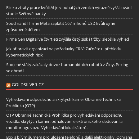
Riziko ztráty práce kvůli AI je v bohatých zemích výrazně vyšší, uvádí
studie Světové banky
Soud nařídil firmě Meta zaplatit 567 milionů USD kvůli újmě
způsobené dětem
Firma Gen Digital ve čtvrtletí zvýšila čistý zisk i tržby, zlepšila výhled
Jak připravit organizaci na požadavky CRA? Začněte u přehledu
kybernetických rizik
Spojené státy zakázaly dovoz humanoidních robotů z Číny, Peking
se ohradil
GOLDSILVER.CZ
Vyhledávání odposlechu a skrytých kamer Obranně Technická
Prohlídka (OTP)
OTP Obranně Technická Prohlídka pro vyhledávání odposlechu
vozidla, skrytých kamer, odhalování elektronického sledování a
monitoringu vozu. Vyhledávání lokalizátorů.
Box s bílým šumem pro uložení telefonů a další elektroniky. Ochrana