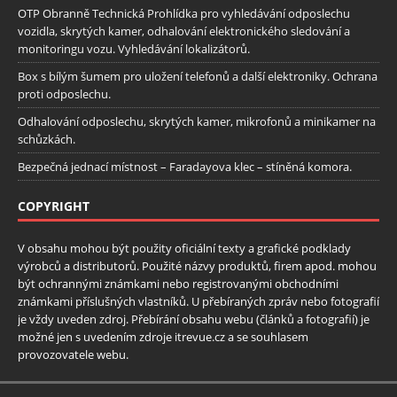
OTP Obranně Technická Prohlídka pro vyhledávání odposlechu
vozidla, skrytých kamer, odhalování elektronického sledování a
monitoringu vozu. Vyhledávání lokalizátorů.
Box s bílým šumem pro uložení telefonů a další elektroniky. Ochrana
proti odposlechu.
Odhalování odposlechu, skrytých kamer, mikrofonů a minikamer na
schůzkách.
Bezpečná jednací místnost – Faradayova klec – stíněná komora.
COPYRIGHT
V obsahu mohou být použity oficiální texty a grafické podklady
výrobců a distributorů. Použité názvy produktů, firem apod. mohou
být ochrannými známkami nebo registrovanými obchodními
známkami příslušných vlastníků. U přebíraných zpráv nebo fotografií
je vždy uveden zdroj. Přebírání obsahu webu (článků a fotografií) je
možné jen s uvedením zdroje itrevue.cz a se souhlasem
provozovatele webu.