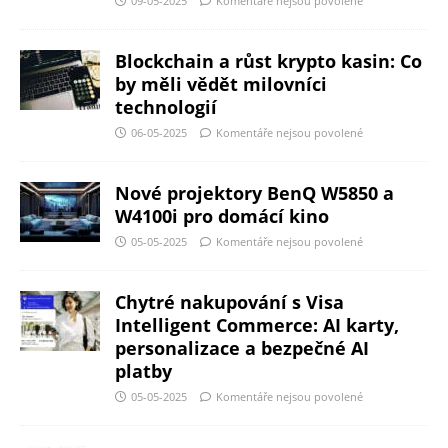
09-05-2025
Komentáře nejsou povolené
Blockchain a růst krypto kasin: Co
by měli vědět milovníci
technologií
06-05-2025
Komentáře nejsou povolené
Nové projektory BenQ W5850 a
W4100i pro domácí kino
05-05-2025
Komentáře nejsou povolené
Chytré nakupování s Visa
Intelligent Commerce: AI karty,
personalizace a bezpečné AI
platby
05-05-2025
Komentáře nejsou povolené