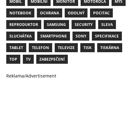
MOBIL
MOBILNÍ
MONITOR
MOTOROLA
MYŠ
NOTEBOOK
OCHRANA
ODOLNÝ
POCITAC
REPRODUKTOR
SAMSUNG
SECURITY
SLEVA
SLUCHÁTKA
SMARTPHONE
SONY
SPECIFIKACE
TABLET
TELEFON
TELEVIZE
TISK
TISKÁRNA
TOP
TV
ZABEZPEČENÍ
Reklama/Advertisement