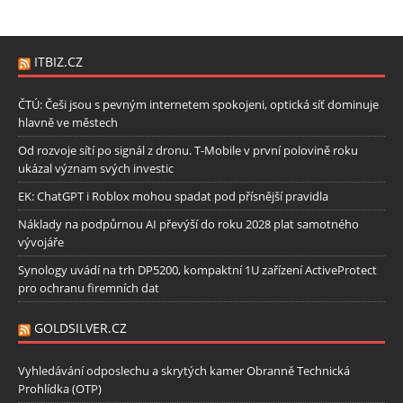
ITBIZ.CZ
ČTÚ: Češi jsou s pevným internetem spokojeni, optická síť dominuje
hlavně ve městech
Od rozvoje sítí po signál z dronu. T-Mobile v první polovině roku
ukázal význam svých investic
EK: ChatGPT i Roblox mohou spadat pod přísnější pravidla
Náklady na podpůrnou AI převýší do roku 2028 plat samotného
vývojáře
Synology uvádí na trh DP5200, kompaktní 1U zařízení ActiveProtect
pro ochranu firemních dat
GOLDSILVER.CZ
Vyhledávání odposlechu a skrytých kamer Obranně Technická
Prohlídka (OTP)