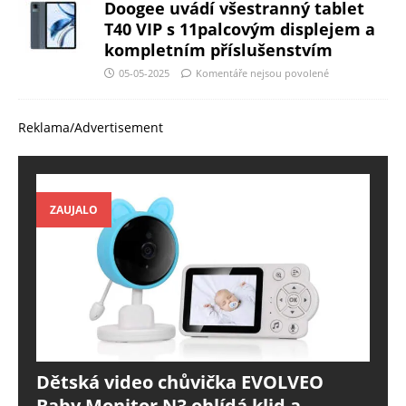
Doogee uvádí všestranný tablet
T40 VIP s 11palcovým displejem a
kompletním příslušenstvím
05-05-2025
Komentáře nejsou povolené
Reklama/Advertisement
ZAUJALO
Dětská video chůvička EVOLVEO
Baby Monitor N3 ohlídá klid a