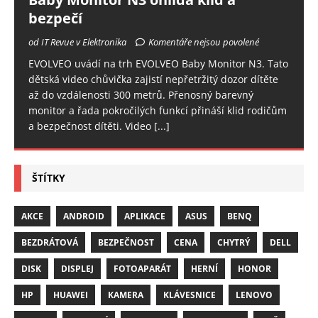
bezpečí
od IT Revue v Elektronika
Komentáře nejsou povolené
EVOLVEO uvádí na trh EVOLVEO Baby Monitor N3. Tato
dětská video chůvička zajistí nepřetržitý dozor dítěte
až do vzdálenosti 300 metrů. Přenosný barevný
monitor a řada pokročilých funkcí přináší klid rodičům
a bezpečnost dítěti. Video
[...]
ŠTÍTKY
AKCE
ANDROID
APLIKACE
ASUS
BENQ
BEZDRÁTOVÁ
BEZPEČNOST
CENA
CHYTRÝ
DELL
DISK
DISPLEJ
FOTOAPARÁT
HERNÍ
HONOR
HP
HUAWEI
KAMERA
KLÁVESNICE
LENOVO