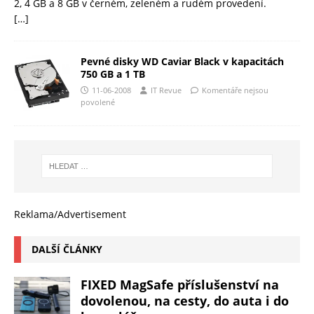
2, 4 GB a 8 GB v černém, zeleném a rudém provedení.
[…]
Pevné disky WD Caviar Black v kapacitách
750 GB a 1 TB
11-06-2008
IT Revue
Komentáře nejsou
povolené
Reklama/Advertisement
DALŠÍ ČLÁNKY
FIXED MagSafe příslušenství na
dovolenou, na cesty, do auta i do