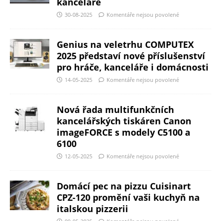
kanceláře
30-08-2025
Komentáře nejsou povolené
Genius na veletrhu COMPUTEX
2025 představí nové příslušenství
pro hráče, kanceláře i domácnosti
14-05-2025
Komentáře nejsou povolené
Nová řada multifunkčních
kancelářských tiskáren Canon
imageFORCE s modely C5100 a
6100
12-05-2025
Komentáře nejsou povolené
Domácí pec na pizzu Cuisinart
CPZ-120 promění vaši kuchyň na
italskou pizzerii