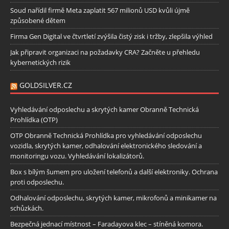
Soud nařídil firmě Meta zaplatit 567 milionů USD kvůli újmě
způsobené dětem
Firma Gen Digital ve čtvrtletí zvýšila čistý zisk i tržby, zlepšila výhled
Jak připravit organizaci na požadavky CRA? Začněte u přehledu
kybernetických rizik
GOLDSILVER.CZ
Vyhledávání odposlechu a skrytých kamer Obranně Technická
Prohlídka (OTP)
OTP Obranně Technická Prohlídka pro vyhledávání odposlechu
vozidla, skrytých kamer, odhalování elektronického sledování a
monitoringu vozu. Vyhledávání lokalizátorů.
Box s bílým šumem pro uložení telefonů a další elektroniky. Ochrana
proti odposlechu.
Odhalování odposlechu, skrytých kamer, mikrofonů a minikamer na
schůzkách.
Bezpečná jednací místnost – Faradayova klec – stíněná komora.