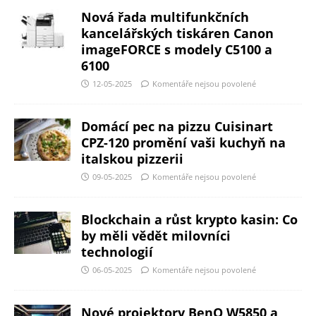
Nová řada multifunkčních
kancelářských tiskáren Canon
imageFORCE s modely C5100 a
6100
12-05-2025
Komentáře nejsou povolené
Domácí pec na pizzu Cuisinart
CPZ-120 promění vaši kuchyň na
italskou pizzerii
09-05-2025
Komentáře nejsou povolené
Blockchain a růst krypto kasin: Co
by měli vědět milovníci
technologií
06-05-2025
Komentáře nejsou povolené
Nové projektory BenQ W5850 a