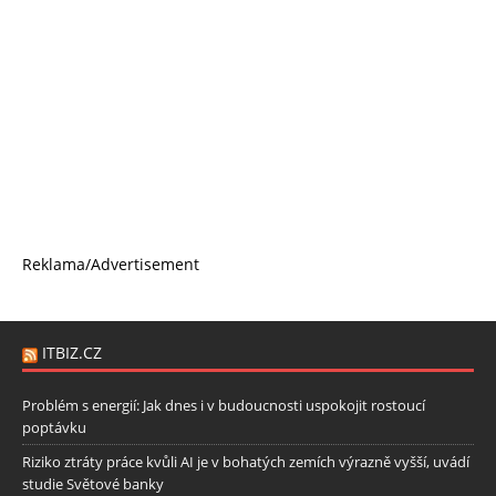
Reklama/Advertisement
ITBIZ.CZ
Problém s energií: Jak dnes i v budoucnosti uspokojit rostoucí
poptávku
Riziko ztráty práce kvůli AI je v bohatých zemích výrazně vyšší, uvádí
studie Světové banky