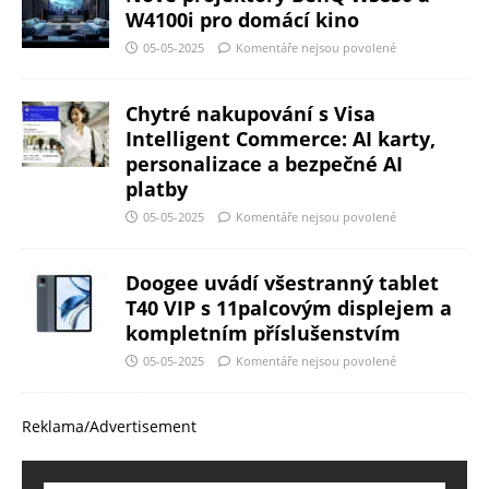
W4100i pro domácí kino
05-05-2025
Komentáře nejsou povolené
Chytré nakupování s Visa
Intelligent Commerce: AI karty,
personalizace a bezpečné AI
platby
05-05-2025
Komentáře nejsou povolené
Doogee uvádí všestranný tablet
T40 VIP s 11palcovým displejem a
kompletním příslušenstvím
05-05-2025
Komentáře nejsou povolené
Reklama/Advertisement