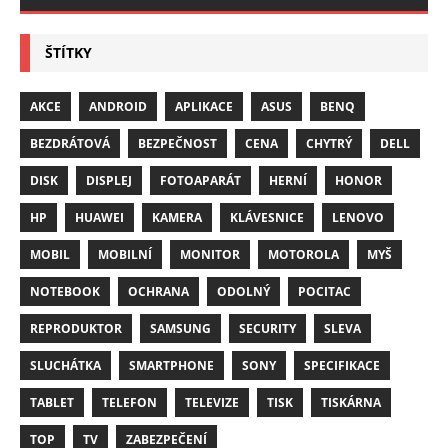
ŠTÍTKY
AKCE
ANDROID
APLIKACE
ASUS
BENQ
BEZDRÁTOVÁ
BEZPEČNOST
CENA
CHYTRÝ
DELL
DISK
DISPLEJ
FOTOAPARÁT
HERNÍ
HONOR
HP
HUAWEI
KAMERA
KLÁVESNICE
LENOVO
MOBIL
MOBILNÍ
MONITOR
MOTOROLA
MYŠ
NOTEBOOK
OCHRANA
ODOLNÝ
POCITAC
REPRODUKTOR
SAMSUNG
SECURITY
SLEVA
SLUCHÁTKA
SMARTPHONE
SONY
SPECIFIKACE
TABLET
TELEFON
TELEVIZE
TISK
TISKÁRNA
TOP
TV
ZABEZPEČENÍ