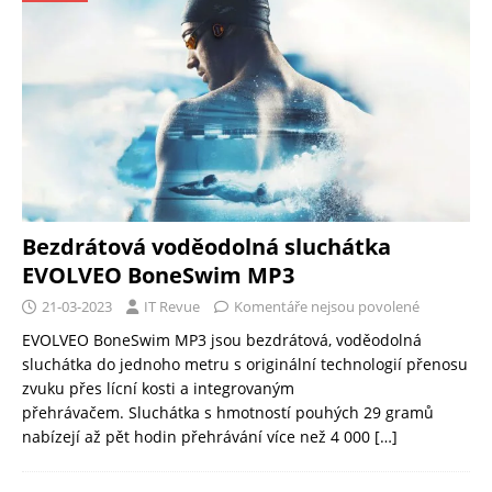
Bezdrátová voděodolná sluchátka
EVOLVEO BoneSwim MP3
21-03-2023
IT Revue
Komentáře nejsou povolené
EVOLVEO BoneSwim MP3 jsou bezdrátová, voděodolná
sluchátka do jednoho metru s originální technologií přenosu
zvuku přes lícní kosti a integrovaným
přehrávačem. Sluchátka s hmotností pouhých 29 gramů
nabízejí až pět hodin přehrávání více než 4 000
[…]