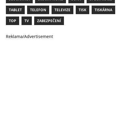
TABLET
TELEFON
TELEVIZE
TISK
TISKÁRNA
TOP
TV
ZABEZPEČENÍ
Reklama/Advertisement