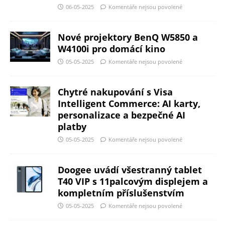
06-05-2025
Komentáře nejsou povolené
Nové projektory BenQ W5850 a
W4100i pro domácí kino
05-05-2025
Komentáře nejsou povolené
Chytré nakupování s Visa
Intelligent Commerce: AI karty,
personalizace a bezpečné AI
platby
05-05-2025
Komentáře nejsou povolené
Doogee uvádí všestranný tablet
T40 VIP s 11palcovým displejem a
kompletním příslušenstvím
05-05-2025
Komentáře nejsou povolené