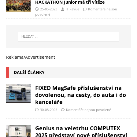
HACKATHON Junior má tři vítěze
25-05-2023
IT Revue
Komentáře nejsou
povolené
Reklama/Advertisement
DALŠÍ ČLÁNKY
FIXED MagSafe příslušenství na
dovolenou, na cesty, do auta i do
kanceláře
30-08-2025
Komentáře nejsou povolené
Genius na veletrhu COMPUTEX
2025 představí nové příslušenství