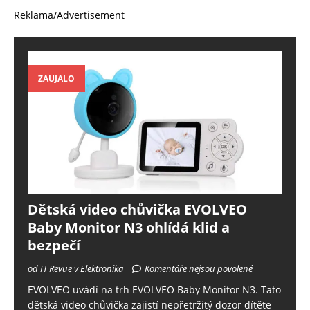
Reklama/Advertisement
ZAUJALO
Dětská video chůvička EVOLVEO
Baby Monitor N3 ohlídá klid a
bezpečí
od IT Revue v Elektronika
Komentáře nejsou povolené
EVOLVEO uvádí na trh EVOLVEO Baby Monitor N3. Tato
dětská video chůvička zajistí nepřetržitý dozor dítěte