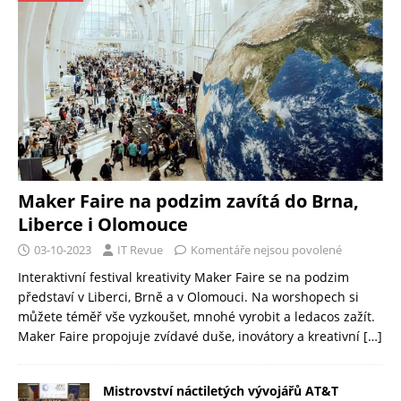
Maker Faire na podzim zavítá do Brna,
Liberce i Olomouce
03-10-2023
IT Revue
Komentáře nejsou povolené
Interaktivní festival kreativity Maker Faire se na podzim
představí v Liberci, Brně a v Olomouci. Na worshopech si
můžete téměř vše vyzkoušet, mnohé vyrobit a ledacos zažít.
Maker Faire propojuje zvídavé duše, inovátory a kreativní
[…]
Mistrovství náctiletých vývojářů AT&T