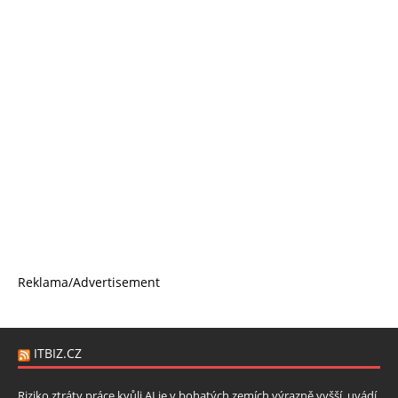
Reklama/Advertisement
ITBIZ.CZ
Riziko ztráty práce kvůli AI je v bohatých zemích výrazně vyšší, uvádí