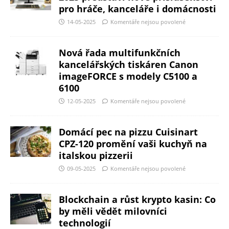
pro hráče, kanceláře i domácnosti
14-05-2025
Komentáře nejsou povolené
Nová řada multifunkčních
kancelářských tiskáren Canon
imageFORCE s modely C5100 a
6100
12-05-2025
Komentáře nejsou povolené
Domácí pec na pizzu Cuisinart
CPZ-120 promění vaši kuchyň na
italskou pizzerii
09-05-2025
Komentáře nejsou povolené
Blockchain a růst krypto kasin: Co
by měli vědět milovníci
technologií