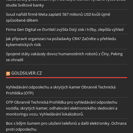
studie Světové banky
Soud nařídil firmě Meta zaplatit 567 milionů USD kvůli újmě
způsobené dětem
Firma Gen Digital ve čtvrtletí zvýšila čistý zisk i tržby, zlepšila výhled
Jak připravit organizaci na požadavky CRA? Začněte u přehledu
kybernetických rizik
Spojené státy zakázaly dovoz humanoidních robotů z Číny, Peking
se ohradil
GOLDSILVER.CZ
Vyhledávání odposlechu a skrytých kamer Obranně Technická
Prohlídka (OTP)
OTP Obranně Technická Prohlídka pro vyhledávání odposlechu
vozidla, skrytých kamer, odhalování elektronického sledování a
monitoringu vozu. Vyhledávání lokalizátorů.
Box s bílým šumem pro uložení telefonů a další elektroniky. Ochrana
proti odposlechu.