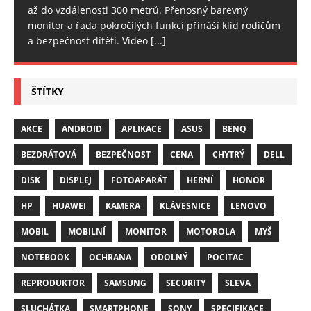
až do vzdálenosti 300 metrů. Přenosný barevný
monitor a řada pokročilých funkcí přináší klid rodičům
a bezpečnost dítěti. Video
[...]
ŠTÍTKY
AKCE
ANDROID
APLIKACE
ASUS
BENQ
BEZDRÁTOVÁ
BEZPEČNOST
CENA
CHYTRÝ
DELL
DISK
DISPLEJ
FOTOAPARÁT
HERNÍ
HONOR
HP
HUAWEI
KAMERA
KLÁVESNICE
LENOVO
MOBIL
MOBILNÍ
MONITOR
MOTOROLA
MYŠ
NOTEBOOK
OCHRANA
ODOLNÝ
POCITAC
REPRODUKTOR
SAMSUNG
SECURITY
SLEVA
SLUCHÁTKA
SMARTPHONE
SONY
SPECIFIKACE