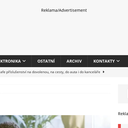
Reklama/Advertisement
EKTRONIKA
OSTATNÍ
ARCHIV
KONTAKTY
fe příslušenství na dovolenou, na cesty, do auta i do kanceláře
eletrhu COMPUTEX 2025 představí nové příslušenství pro hráče,
HARDWARE
multifunkčních kancelářských tiskáren Canon imageFORCE s modely
Rekl
E