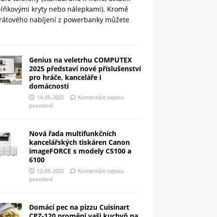
plňkovými kryty nebo nálepkami). Kromě
rátového nabíjení z powerbanky můžete
Genius na veletrhu COMPUTEX
2025 představí nové příslušenství
pro hráče, kanceláře i
domácnosti
14-05-2025
Komentáře nejsou
povolené
Nová řada multifunkčních
kancelářských tiskáren Canon
imageFORCE s modely C5100 a
6100
12-05-2025
Komentáře nejsou
povolené
Domácí pec na pizzu Cuisinart
CPZ-120 promění vaši kuchyň na