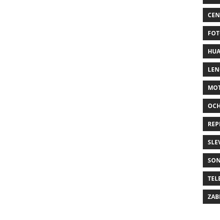
CEN
FOT
HUA
LE
MO
OC
REP
SLE
SO
TEL
ZAB