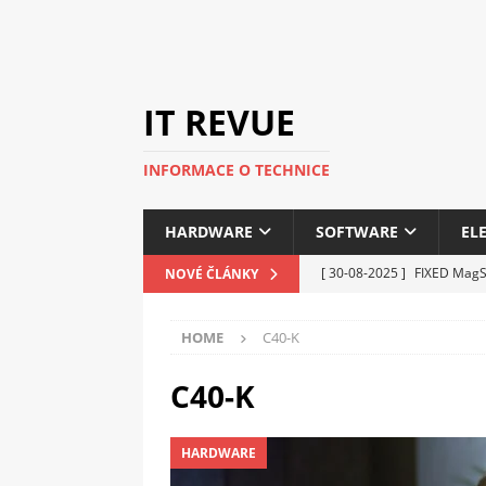
IT REVUE
INFORMACE O TECHNICE
HARDWARE
SOFTWARE
EL
[ 30-08-2025 ]
FIXED MagSa
NOVÉ ČLÁNKY
ELEKTRONIKA
HOME
C40-K
[ 14-05-2025 ]
Genius na v
kanceláře i domácnosti
C40-K
[ 12-05-2025 ]
Nová řada 
HARDWARE
C5100 a 6100
PERIFERI