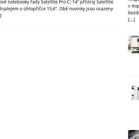
notebooky řady Satellite Pro C: 14“ přístroj Satellite
s do
displejem o úhlopříčce 15,6“. Obě novinky jsou osazeny
bezd
]
[...]