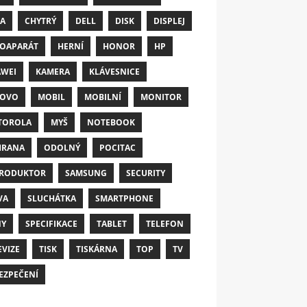
A
CHYTRÝ
DELL
DISK
DISPLEJ
OAPARÁT
HERNÍ
HONOR
HP
WEI
KAMERA
KLÁVESNICE
NOVO
MOBIL
MOBILNÍ
MONITOR
TOROLA
MYŠ
NOTEBOOK
HRANA
ODOLNÝ
POCITAC
RODUKTOR
SAMSUNG
SECURITY
VA
SLUCHÁTKA
SMARTPHONE
NY
SPECIFIKACE
TABLET
TELEFON
EVIZE
TISK
TISKÁRNA
TOP
TV
EZPEČENÍ