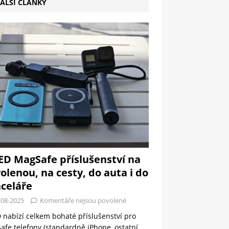
ALŠÍ ČLÁNKY
ED MagSafe příslušenství na
olenou, na cesty, do auta i do
celáře
-08-2025
Komentáře nejsou povolené
 nabízí celkem bohaté příslušenství pro
fe telefony (standardně iPhone, ostatní