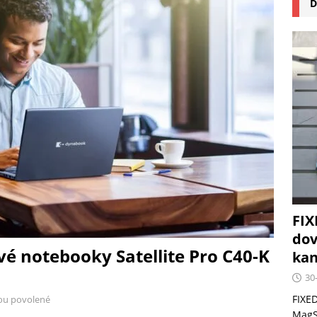
D
na pizzu Cuisinart CPZ-120 promění vaši kuchyň na italskou
 růst krypto kasin: Co by měli vědět milovníci technologií
FIX
dov
é notebooky Satellite Pro C40-K
kan
30
FIXED
ou povolené
MagSa