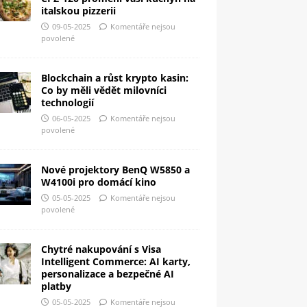
italskou pizzerii
09-05-2025
Komentáře nejsou
povolené
Blockchain a růst krypto kasin:
Co by měli vědět milovníci
technologií
06-05-2025
Komentáře nejsou
povolené
Nové projektory BenQ W5850 a
W4100i pro domácí kino
05-05-2025
Komentáře nejsou
povolené
Chytré nakupování s Visa
Intelligent Commerce: AI karty,
personalizace a bezpečné AI
platby
05-05-2025
Komentáře nejsou