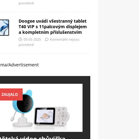
povolené
Doogee uvádí všestranný tablet
T40 VIP s 11palcovým displejem
a kompletním příslušenstvím
05-05-2025
Komentáře nejsou
povolené
ama/Advertisement
ZAUJALO
Dětská video chůvička