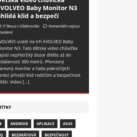
EVOLVEO Baby Monitor N3
hlídá klid a bezpečí
d IT Revue v Elektronika
Komentáře nejsou
ovolené
VOLVEO uvádí na trh EVOLVEO Baby
onitor N3. Tato dětská video chůvička
ajistí nepřetržitý dozor dítěte až do
zdálenosti 300 metrů. Přenosný
arevný monitor a řada pokročilých
unkcí přináší klid rodičům a bezpečnost
ítěti. Video
[...]
TÍTKY
E
ANDROID
APLIKACE
ASUS
NQ
BEZDRÁTOVÁ
BEZPEČNOST