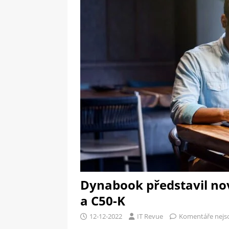
[ 09-05-2025 ]
Domácí pec 
pizzerii
OSTATNÍ
[ 06-05-2025 ]
Blockchain a
SOFTWARE
Dynabook představil nov
a C50-K
12-12-2022
IT Revue
Komentáře nejs