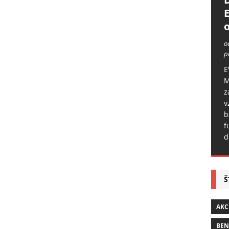
o
o
p
E
M
z
v
b
f
d
Š
AKC
BE