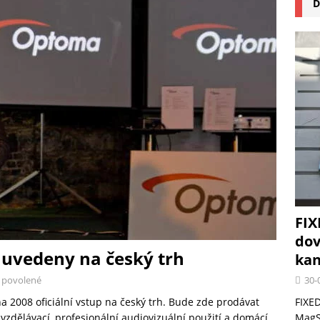
D
na pizzu Cuisinart CPZ-120 promění vaši kuchyň na italskou pizzerii
 růst krypto kasin: Co by měli vědět milovníci technologií
FIX
dov
 uvedeny na český trh
kan
30-
 povolené
FIXED
2008 oficiální vstup na český trh. Bude zde prodávat
MagSa
 vzdělávací, profesionální audiovizuální použití a domácí