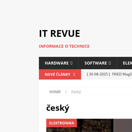
IT REVUE
INFORMACE O TECHNICE
HARDWARE
SOFTWARE
ELE
[ 30-08-2025 ]
FIXED MagSa
NOVÉ ČLÁNKY
ELEKTRONIKA
HOME
český
[ 14-05-2025 ]
Genius na v
kanceláře i domácnosti
český
[ 12-05-2025 ]
Nová řada m
ELEKTRONIKA
C5100 a 6100
PERIFERI