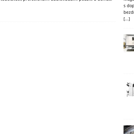
s do
bezd
[...]