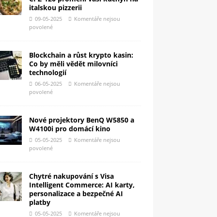
italskou pizzerii
09-05-2025
Komentáře nejsou
povolené
Blockchain a růst krypto kasin:
Co by měli vědět milovníci
technologií
06-05-2025
Komentáře nejsou
povolené
Nové projektory BenQ W5850 a
W4100i pro domácí kino
05-05-2025
Komentáře nejsou
povolené
Chytré nakupování s Visa
Intelligent Commerce: AI karty,
personalizace a bezpečné AI
platby
05-05-2025
Komentáře nejsou