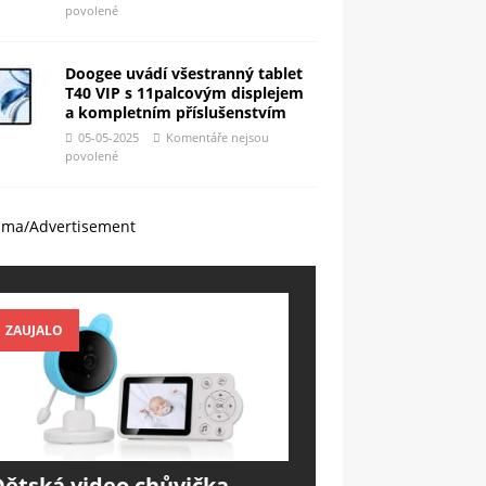
povolené
Doogee uvádí všestranný tablet
T40 VIP s 11palcovým displejem
a kompletním příslušenstvím
05-05-2025
Komentáře nejsou
povolené
ama/Advertisement
ZAUJALO
Dětská video chůvička