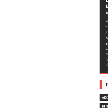
o
o
p
E
M
z
v
b
f
d
Š
AKC
BE