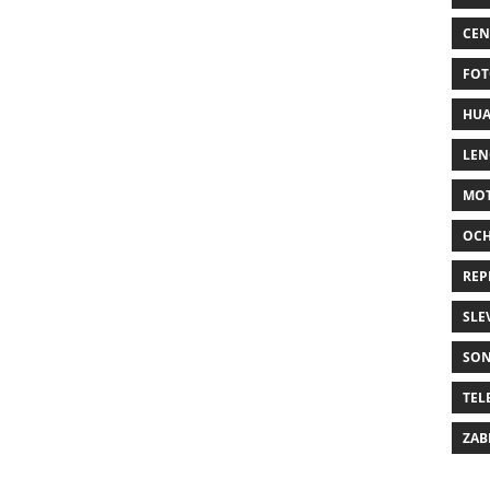
CEN
FOT
HUA
LE
MO
OC
REP
SLE
SO
TEL
ZAB