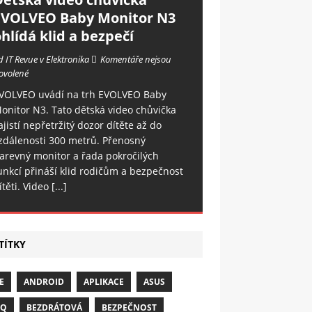
EVOLVEO Baby Monitor N3
hlídá klid a bezpečí
d IT Revue v Elektronika
Komentáře nejsou
ovolené
VOLVEO uvádí na trh EVOLVEO Baby
onitor N3. Tato dětská video chůvička
ajistí nepřetržitý dozor dítěte až do
zdálenosti 300 metrů. Přenosný
arevný monitor a řada pokročilých
unkcí přináší klid rodičům a bezpečnost
ítěti. Video
[...]
TÍTKY
E
ANDROID
APLIKACE
ASUS
NQ
BEZDRÁTOVÁ
BEZPEČNOST