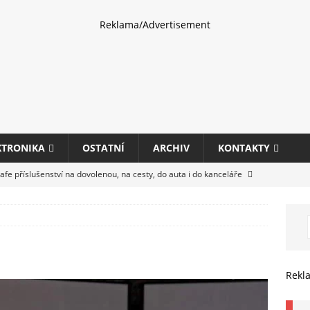
Reklama/Advertisement
KTRONIKA
OSTATNÍ
ARCHIV
KONTAKTY
fe příslušenství na dovolenou, na cesty, do auta i do kanceláře
eletrhu COMPUTEX 2025 představí nové příslušenství pro hráče,
HARDWARE
ultifunkčních kancelářských tiskáren Canon imageFORCE s modely
Rekl
E