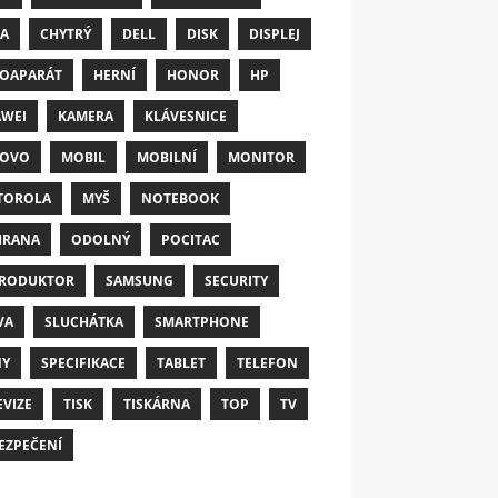
A
CHYTRÝ
DELL
DISK
DISPLEJ
OAPARÁT
HERNÍ
HONOR
HP
WEI
KAMERA
KLÁVESNICE
NOVO
MOBIL
MOBILNÍ
MONITOR
TOROLA
MYŠ
NOTEBOOK
HRANA
ODOLNÝ
POCITAC
RODUKTOR
SAMSUNG
SECURITY
VA
SLUCHÁTKA
SMARTPHONE
NY
SPECIFIKACE
TABLET
TELEFON
EVIZE
TISK
TISKÁRNA
TOP
TV
EZPEČENÍ