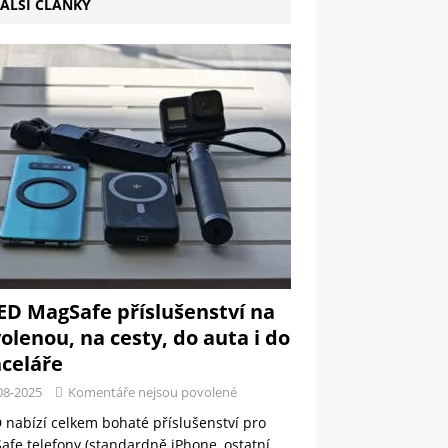
ALŠÍ ČLÁNKY
ED MagSafe příslušenství na
olenou, na cesty, do auta i do
celáře
08-2025
Komentáře nejsou povolené
 nabízí celkem bohaté příslušenství pro
fe telefony (standardně iPhone, ostatní