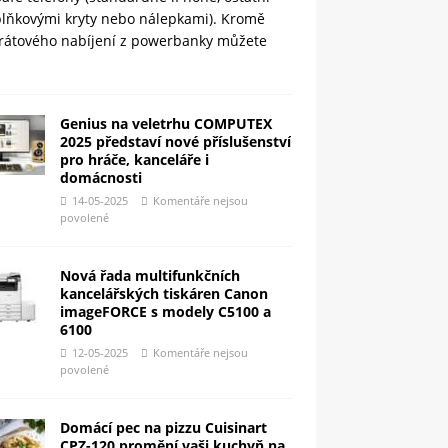
plňkovými kryty nebo nálepkami). Kromě
rátového nabíjení z powerbanky můžete
Genius na veletrhu COMPUTEX
2025 představí nové příslušenství
pro hráče, kanceláře i
domácnosti
14-05-2025
Komentáře nejsou
povolené
Nová řada multifunkčních
kancelářských tiskáren Canon
imageFORCE s modely C5100 a
6100
12-05-2025
Komentáře nejsou
povolené
Domácí pec na pizzu Cuisinart
CPZ-120 promění vaši kuchyň na