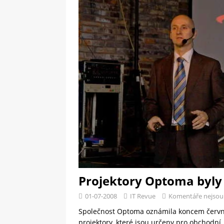
[ 09-05-2025 ]
Domácí pec 
OSTATNÍ
[ 06-05-2025 ]
Blockchain a
SOFTWARE
Projektory Optoma byly
01-07-2008
IT Revue
Komentáře nejsou
Společnost Optoma oznámila koncem června 
projektory, které jsou určeny pro obchodní,