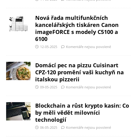
Nová řada multifunkčních
kancelářských tiskáren Canon
imageFORCE s modely C5100 a
6100
12-05-2025
Komentáře nejsou povolené
Domácí pec na pizzu Cuisinart
CPZ-120 promění vaši kuchyň na
italskou pizzerii
09-05-2025
Komentáře nejsou povolené
Blockchain a růst krypto kasin: Co
by měli vědět milovníci
technologií
06-05-2025
Komentáře nejsou povolené