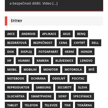
a bezpečnost dítěti. Video
[...]
ŠTÍTKY
AKCE
ANDROID
APLIKACE
ASUS
BENQ
BEZDRÁTOVÁ
BEZPEČNOST
CENA
CHYTRÝ
DELL
DISK
DISPLEJ
FOTOAPARÁT
HERNÍ
HONOR
HP
HUAWEI
KAMERA
KLÁVESNICE
LENOVO
MOBIL
MOBILNÍ
MONITOR
MOTOROLA
MYŠ
NOTEBOOK
OCHRANA
ODOLNÝ
POCITAC
REPRODUKTOR
SAMSUNG
SECURITY
SLEVA
SLUCHÁTKA
SMARTPHONE
SONY
SPECIFIKACE
TABLET
TELEFON
TELEVIZE
TISK
TISKÁRNA