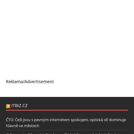
Reklama/Advertisement
ITBIZ.CZ
ČTÚ: Češi jsou s pevným internetem spokojeni, optická síť dominuje
hlavně ve městech