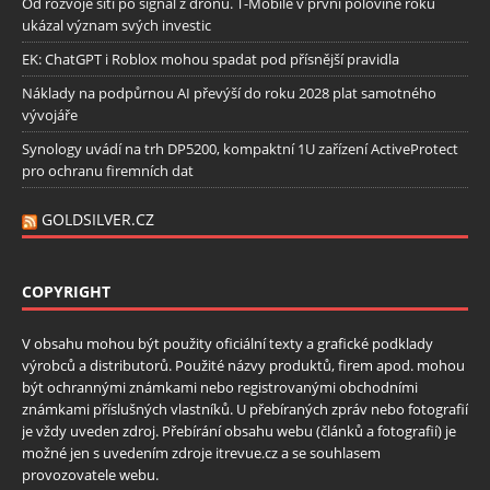
Od rozvoje sítí po signál z dronu. T-Mobile v první polovině roku
ukázal význam svých investic
EK: ChatGPT i Roblox mohou spadat pod přísnější pravidla
Náklady na podpůrnou AI převýší do roku 2028 plat samotného
vývojáře
Synology uvádí na trh DP5200, kompaktní 1U zařízení ActiveProtect
pro ochranu firemních dat
GOLDSILVER.CZ
COPYRIGHT
V obsahu mohou být použity oficiální texty a grafické podklady
výrobců a distributorů. Použité názvy produktů, firem apod. mohou
být ochrannými známkami nebo registrovanými obchodními
známkami příslušných vlastníků. U přebíraných zpráv nebo fotografií
je vždy uveden zdroj. Přebírání obsahu webu (článků a fotografií) je
možné jen s uvedením zdroje itrevue.cz a se souhlasem
provozovatele webu.