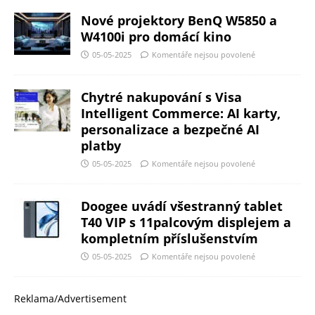
Nové projektory BenQ W5850 a
W4100i pro domácí kino
05-05-2025
Komentáře nejsou povolené
Chytré nakupování s Visa
Intelligent Commerce: AI karty,
personalizace a bezpečné AI
platby
05-05-2025
Komentáře nejsou povolené
Doogee uvádí všestranný tablet
T40 VIP s 11palcovým displejem a
kompletním příslušenstvím
05-05-2025
Komentáře nejsou povolené
Reklama/Advertisement