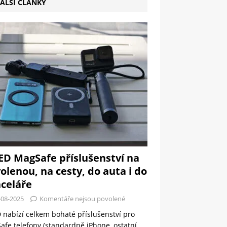
ALŠÍ ČLÁNKY
ED MagSafe příslušenství na
olenou, na cesty, do auta i do
celáře
-08-2025
Komentáře nejsou povolené
 nabízí celkem bohaté příslušenství pro
fe telefony (standardně iPhone, ostatní