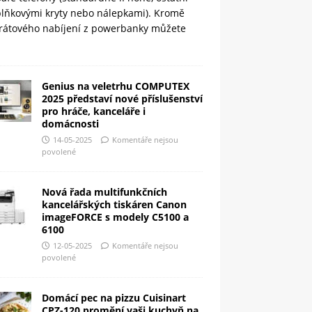
plňkovými kryty nebo nálepkami). Kromě
rátového nabíjení z powerbanky můžete
Genius na veletrhu COMPUTEX
2025 představí nové příslušenství
pro hráče, kanceláře i
domácnosti
14-05-2025
Komentáře nejsou
povolené
Nová řada multifunkčních
kancelářských tiskáren Canon
imageFORCE s modely C5100 a
6100
12-05-2025
Komentáře nejsou
povolené
Domácí pec na pizzu Cuisinart
CPZ-120 promění vaši kuchyň na