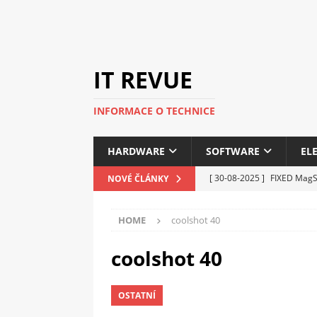
IT REVUE
INFORMACE O TECHNICE
HARDWARE
SOFTWARE
EL
[ 30-08-2025 ]
FIXED MagSa
NOVÉ ČLÁNKY
ELEKTRONIKA
HOME
coolshot 40
[ 14-05-2025 ]
Genius na v
kanceláře i domácnosti
coolshot 40
[ 12-05-2025 ]
Nová řada 
OSTATNÍ
C5100 a 6100
PERIFERI