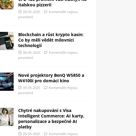
italskou pizzerii
09-05-2025
Komentáře nejsou
povolené
Blockchain a růst krypto kasin:
Co by měli vědět milovníci
technologií
06-05-2025
Komentáře nejsou
povolené
Nové projektory BenQ W5850 a
W4100i pro domácí kino
05-05-2025
Komentáře nejsou
povolené
Chytré nakupování s Visa
Intelligent Commerce: AI karty,
personalizace a bezpečné AI
platby
05-05-2025
Komentáře nejsou