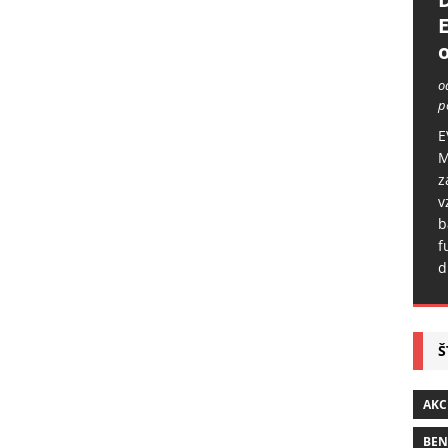
o
o
p
E
M
z
v
b
f
d
Š
AKC
BE