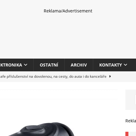
Reklama/Advertisement
EKTRONIKA
OSTATNÍ
ARCHIV
KONTAKTY
fe příslušenství na dovolenou, na cesty, do auta i do kanceláře
eletrhu COMPUTEX 2025 představí nové příslušenství pro hráče,
HARDWARE
multifunkčních kancelářských tiskáren Canon imageFORCE s modely
Rekl
E