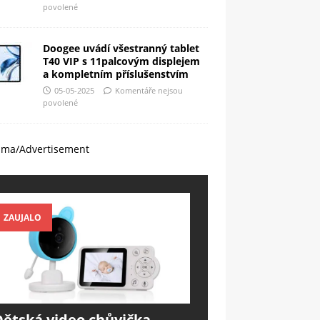
povolené
Doogee uvádí všestranný tablet
T40 VIP s 11palcovým displejem
a kompletním příslušenstvím
05-05-2025
Komentáře nejsou
povolené
ama/Advertisement
ZAUJALO
Dětská video chůvička