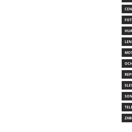
CEN
FOT
HUA
LE
MO
OC
REP
SLE
SO
TEL
ZAB