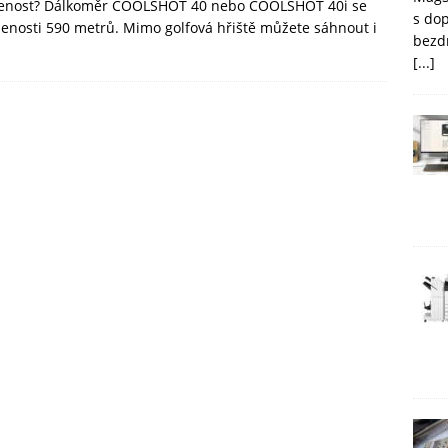
álenost? Dálkoměr COOLSHOT 40 nebo COOLSHOT 40i se
s do
enosti 590 metrů. Mimo golfová hřiště můžete sáhnout i
bezd
[...]