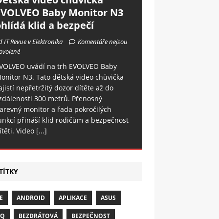
EVOLVEO Baby Monitor N3
hlídá klid a bezpečí
d IT Revue v Elektronika
Komentáře nejsou
ovolené
VOLVEO uvádí na trh EVOLVEO Baby
onitor N3. Tato dětská video chůvička
ajistí nepřetržitý dozor dítěte až do
zdálenosti 300 metrů. Přenosný
arevný monitor a řada pokročilých
unkcí přináší klid rodičům a bezpečnost
ítěti. Video
[...]
TÍTKY
E
ANDROID
APLIKACE
ASUS
NQ
BEZDRÁTOVÁ
BEZPEČNOST