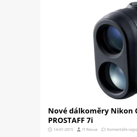
[ 09-05-2025 ]
Domácí pec 
pizzerii
OSTATNÍ
[ 06-05-2025 ]
Blockchain a
SOFTWARE
Nové dálkoměry Nikon 
PROSTAFF 7i
14-01-2015
IT Revue
Komentáře nejs