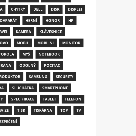
A
CHYTRÝ
DELL
DISK
DISPLEJ
OAPARÁT
HERNÍ
HONOR
HP
WEI
KAMERA
KLÁVESNICE
NOVO
MOBIL
MOBILNÍ
MONITOR
TOROLA
MYŠ
NOTEBOOK
HRANA
ODOLNÝ
POCITAC
RODUKTOR
SAMSUNG
SECURITY
VA
SLUCHÁTKA
SMARTPHONE
NY
SPECIFIKACE
TABLET
TELEFON
EVIZE
TISK
TISKÁRNA
TOP
TV
EZPEČENÍ