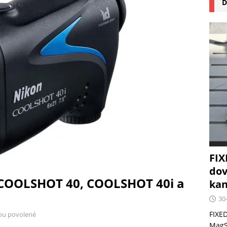
D
na pizzu Cuisinart CPZ-120 promění vaši kuchyň na italskou
 růst krypto kasin: Co by měli vědět milovníci technologií
FIX
dov
COOLSHOT 40, COOLSHOT 40i a
kan
30
FIXED
ou povolené
MagSa