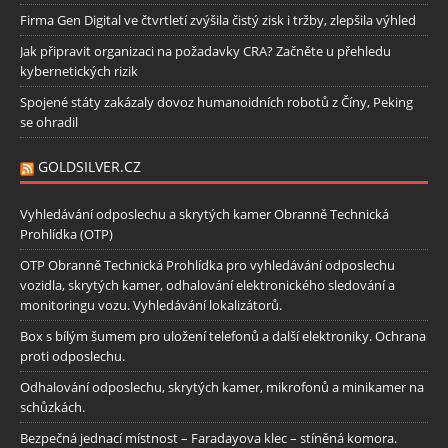
Firma Gen Digital ve čtvrtletí zvýšila čistý zisk i tržby, zlepšila výhled
Jak připravit organizaci na požadavky CRA? Začněte u přehledu
kybernetických rizik
Spojené státy zakázaly dovoz humanoidních robotů z Číny, Peking
se ohradil
GOLDSILVER.CZ
Vyhledávání odposlechu a skrytých kamer Obranně Technická
Prohlídka (OTP)
OTP Obranně Technická Prohlídka pro vyhledávání odposlechu
vozidla, skrytých kamer, odhalování elektronického sledování a
monitoringu vozu. Vyhledávání lokalizátorů.
Box s bílým šumem pro uložení telefonů a další elektroniky. Ochrana
proti odposlechu.
Odhalování odposlechu, skrytých kamer, mikrofonů a minikamer na
schůzkách.
Bezpečná jednací místnost – Faradayova klec – stíněná komora.