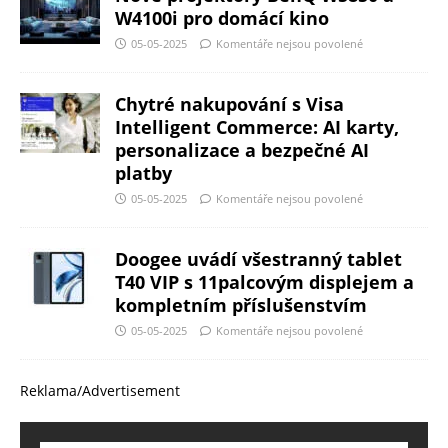
W4100i pro domácí kino
05-05-2025
Komentáře nejsou povolené
Chytré nakupování s Visa
Intelligent Commerce: AI karty,
personalizace a bezpečné AI
platby
05-05-2025
Komentáře nejsou povolené
Doogee uvádí všestranný tablet
T40 VIP s 11palcovým displejem a
kompletním příslušenstvím
05-05-2025
Komentáře nejsou povolené
Reklama/Advertisement