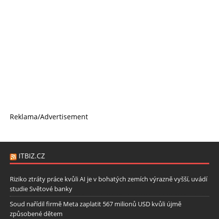
Reklama/Advertisement
ITBIZ.CZ
Riziko ztráty práce kvůli AI je v bohatých zemích výrazně vyšší, uvádí
studie Světové banky
Soud nařídil firmě Meta zaplatit 567 milionů USD kvůli újmě
způsobené dětem