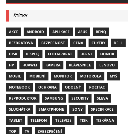
ŠTÍTKY
AKCE
ANDROID
APLIKACE
ASUS
BENQ
BEZDRÁTOVÁ
BEZPEČNOST
CENA
CHYTRÝ
DELL
DISK
DISPLEJ
FOTOAPARÁT
HERNÍ
HONOR
HP
HUAWEI
KAMERA
KLÁVESNICE
LENOVO
MOBIL
MOBILNÍ
MONITOR
MOTOROLA
MYŠ
NOTEBOOK
OCHRANA
ODOLNÝ
POCITAC
REPRODUKTOR
SAMSUNG
SECURITY
SLEVA
SLUCHÁTKA
SMARTPHONE
SONY
SPECIFIKACE
TABLET
TELEFON
TELEVIZE
TISK
TISKÁRNA
TOP
TV
ZABEZPEČENÍ