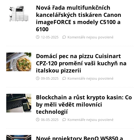
Nová řada multifunkčních
kancelářských tiskáren Canon
imageFORCE s modely C5100 a
6100
12-05-2025
Komentáře nejsou povolené
Domácí pec na pizzu Cuisinart
CPZ-120 promění vaši kuchyň na
italskou pizzerii
09-05-2025
Komentáře nejsou povolené
Blockchain a růst krypto kasin: Co
by měli vědět milovníci
technologií
06-05-2025
Komentáře nejsou povolené
Nové projektory BenQ W5850 a