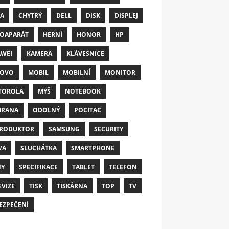
A
CHYTRÝ
DELL
DISK
DISPLEJ
OAPARÁT
HERNÍ
HONOR
HP
WEI
KAMERA
KLÁVESNICE
NOVO
MOBIL
MOBILNÍ
MONITOR
TOROLA
MYŠ
NOTEBOOK
HRANA
ODOLNÝ
POCITAC
RODUKTOR
SAMSUNG
SECURITY
VA
SLUCHÁTKA
SMARTPHONE
NY
SPECIFIKACE
TABLET
TELEFON
EVIZE
TISK
TISKÁRNA
TOP
TV
EZPEČENÍ