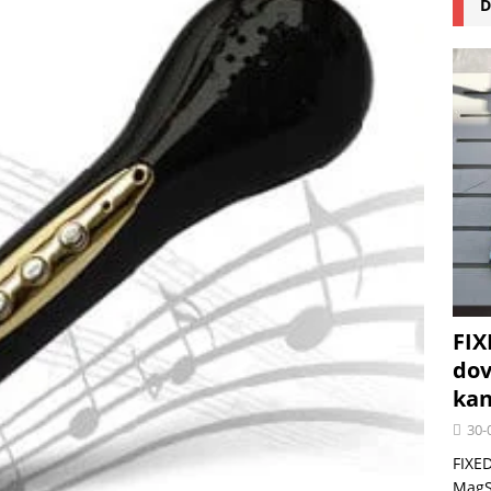
D
na pizzu Cuisinart CPZ-120 promění vaši kuchyň na italskou pizzerii
 růst krypto kasin: Co by měli vědět milovníci technologií
FIX
dov
kan
30-
FIXED
MagSa