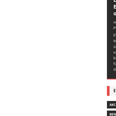
o
o
p
E
M
z
v
b
f
d
Š
AKC
BE