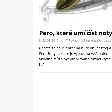
Pero, které umí číst not
23-03-2010
IT Revue
Komentáře nejsou
Chcete se naučit hrát na hudební nástroj a
Pen Uxsight, které je vybaveno AAA baterií,
Skladba může být přehrávána různou rychlos
[…]