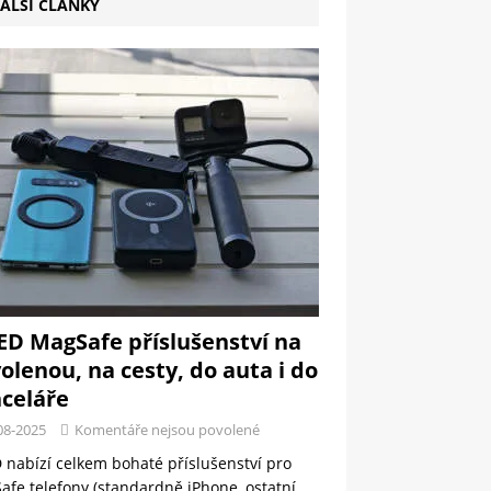
ALŠÍ ČLÁNKY
ED MagSafe příslušenství na
olenou, na cesty, do auta i do
celáře
08-2025
Komentáře nejsou povolené
 nabízí celkem bohaté příslušenství pro
fe telefony (standardně iPhone, ostatní