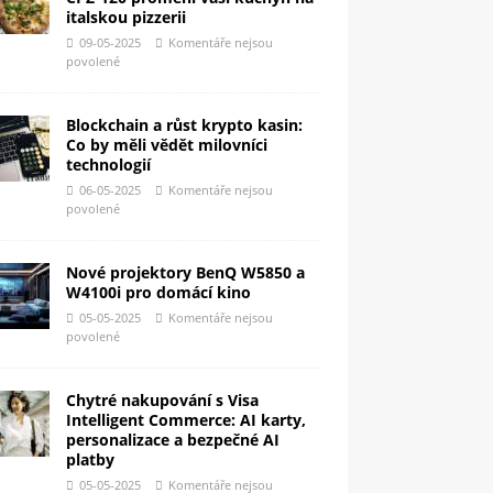
italskou pizzerii
09-05-2025
Komentáře nejsou
povolené
Blockchain a růst krypto kasin:
Co by měli vědět milovníci
technologií
06-05-2025
Komentáře nejsou
povolené
Nové projektory BenQ W5850 a
W4100i pro domácí kino
05-05-2025
Komentáře nejsou
povolené
Chytré nakupování s Visa
Intelligent Commerce: AI karty,
personalizace a bezpečné AI
platby
05-05-2025
Komentáře nejsou