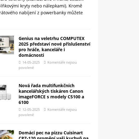
plňkovými kryty nebo nálepkami). Kromě
rátového nabíjení z powerbanky můžete
Genius na veletrhu COMPUTEX
2025 představí nové příslušenství
pro hráče, kanceláře i
domácnosti
14-05-2025
Komentáře nejsou
povolené
Nová řada multifunkčních
kancelářských tiskáren Canon
imageFORCE s modely C5100 a
6100
12-05-2025
Komentáře nejsou
povolené
Domácí pec na pizzu Cuisinart
CPZ-120 promění vaši kuchyň na