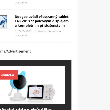
povolené
Doogee uvádí všestranný tablet
T40 VIP s 11palcovým displejem
a kompletním příslušenstvím
05-05-2025
Komentáře nejsou
povolené
ama/Advertisement
ZAUJALO
Dětská video chůvička