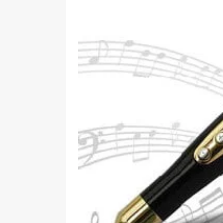
[ 09-05-2025 ]
Domácí pec 
OSTATNÍ
[ 06-05-2025 ]
Blockchain a
SOFTWARE