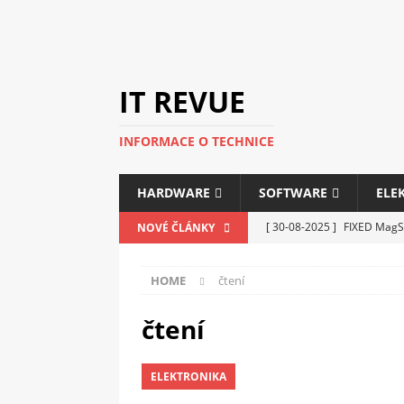
IT REVUE
INFORMACE O TECHNICE
HARDWARE
SOFTWARE
ELE
[ 30-08-2025 ]
FIXED MagSa
NOVÉ ČLÁNKY
ELEKTRONIKA
HOME
čtení
[ 14-05-2025 ]
Genius na v
kanceláře i domácnosti
čtení
[ 12-05-2025 ]
Nová řada m
ELEKTRONIKA
C5100 a 6100
PERIFERI