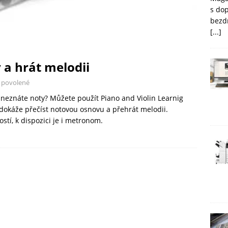
s do
bezd
[...]
y a hrát melodii
 povolené
 neznáte noty? Můžete použít Piano and Violin Learnig
 dokáže přečíst notovou osnovu a přehrát melodii.
tí, k dispozici je i metronom.