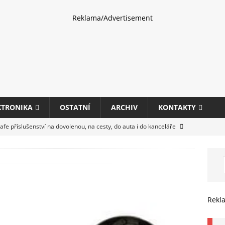
Reklama/Advertisement
KTRONIKA
OSTATNÍ
ARCHIV
KONTAKTY
fe příslušenství na dovolenou, na cesty, do auta i do kanceláře
eletrhu COMPUTEX 2025 představí nové příslušenství pro hráče,
HARDWARE
ultifunkčních kancelářských tiskáren Canon imageFORCE s modely
Rekl
E