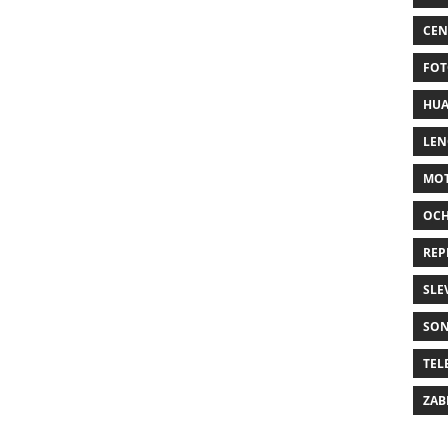
CEN
FOT
HUA
LE
MO
OC
REP
SLE
SO
TEL
ZAB