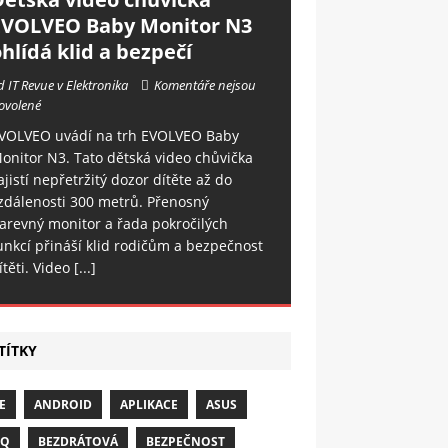
EVOLVEO Baby Monitor N3
hlídá klid a bezpečí
d IT Revue v Elektronika
Komentáře nejsou
ovolené
VOLVEO uvádí na trh EVOLVEO Baby
onitor N3. Tato dětská video chůvička
ajistí nepřetržitý dozor dítěte až do
zdálenosti 300 metrů. Přenosný
arevný monitor a řada pokročilých
unkcí přináší klid rodičům a bezpečnost
ítěti. Video
[...]
TÍTKY
E
ANDROID
APLIKACE
ASUS
NQ
BEZDRÁTOVÁ
BEZPEČNOST