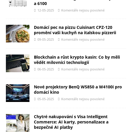
a 6100
12-05-2025
Komentáře nejsou povolené
Domácí pec na pizzu Cuisinart CPZ-120
promění vaši kuchyň na italskou pizzerii
09-05-2025
Komentáře nejsou povolené
Blockchain a růst krypto kasin: Co by měli
vědět milovníci technologií
06-05-2025
Komentáře nejsou povolené
Nové projektory BenQ W5850 a W4100i pro
domácí kino
05-05-2025
Komentáře nejsou povolené
Chytré nakupování s Visa Intelligent
Commerce: AI karty, personalizace a
bezpečné AI platby