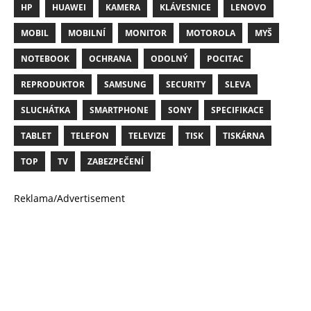
HP
HUAWEI
KAMERA
KLÁVESNICE
LENOVO
MOBIL
MOBILNÍ
MONITOR
MOTOROLA
MYŠ
NOTEBOOK
OCHRANA
ODOLNÝ
POCITAC
REPRODUKTOR
SAMSUNG
SECURITY
SLEVA
SLUCHÁTKA
SMARTPHONE
SONY
SPECIFIKACE
TABLET
TELEFON
TELEVIZE
TISK
TISKÁRNA
TOP
TV
ZABEZPEČENÍ
Reklama/Advertisement