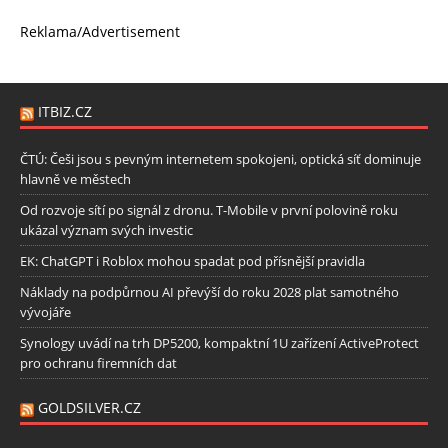
Reklama/Advertisement
ITBIZ.CZ
ČTÚ: Češi jsou s pevným internetem spokojeni, optická síť dominuje
hlavně ve městech
Od rozvoje sítí po signál z dronu. T-Mobile v první polovině roku
ukázal význam svých investic
EK: ChatGPT i Roblox mohou spadat pod přísnější pravidla
Náklady na podpůrnou AI převýší do roku 2028 plat samotného
vývojáře
Synology uvádí na trh DP5200, kompaktní 1U zařízení ActiveProtect
pro ochranu firemních dat
GOLDSILVER.CZ