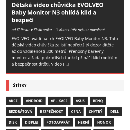
Dětská video chůvička EVOLVEO
Baby Monitor N3 ohlídá klid a
bezpečí
od IT Revue v Elektronika
Komentáře nejsou povolené
EVOLVEO uvádí na trh EVOLVEO Baby Monitor N3. Tato
dětská video chůvička zajistí nepřetržitý dozor dítěte
až do vzdálenosti 300 metrů. Přenosný barevný
monitor a řada pokročilých funkcí přináší klid rodičům
a bezpečnost dítěti. Video
[...]
ŠTÍTKY
AKCE
ANDROID
APLIKACE
ASUS
BENQ
BEZDRÁTOVÁ
BEZPEČNOST
CENA
CHYTRÝ
DELL
DISK
DISPLEJ
FOTOAPARÁT
HERNÍ
HONOR