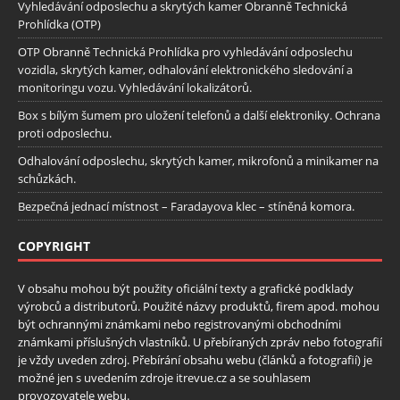
Vyhledávání odposlechu a skrytých kamer Obranně Technická
Prohlídka (OTP)
OTP Obranně Technická Prohlídka pro vyhledávání odposlechu
vozidla, skrytých kamer, odhalování elektronického sledování a
monitoringu vozu. Vyhledávání lokalizátorů.
Box s bílým šumem pro uložení telefonů a další elektroniky. Ochrana
proti odposlechu.
Odhalování odposlechu, skrytých kamer, mikrofonů a minikamer na
schůzkách.
Bezpečná jednací místnost – Faradayova klec – stíněná komora.
COPYRIGHT
V obsahu mohou být použity oficiální texty a grafické podklady
výrobců a distributorů. Použité názvy produktů, firem apod. mohou
být ochrannými známkami nebo registrovanými obchodními
známkami příslušných vlastníků. U přebíraných zpráv nebo fotografií
je vždy uveden zdroj. Přebírání obsahu webu (článků a fotografií) je
možné jen s uvedením zdroje itrevue.cz a se souhlasem
provozovatele webu.