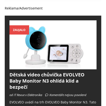
Reklama/Advertisement
ZAUJALO
Dětská video chůvička EVOLVEO
Baby Monitor N3 ohlídá klid a
bezpečí
od IT Revue v Elektronika
Komentáře nejsou povolené
EVOLVEO uvádí na trh EVOLVEO Baby Monitor N3. Tato