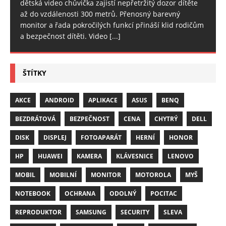
dětská video chůvička zajistí nepřetržitý dozor dítěte
až do vzdálenosti 300 metrů. Přenosný barevný
monitor a řada pokročilých funkcí přináší klid rodičům
a bezpečnost dítěti. Video
[...]
ŠTÍTKY
AKCE
ANDROID
APLIKACE
ASUS
BENQ
BEZDRÁTOVÁ
BEZPEČNOST
CENA
CHYTRÝ
DELL
DISK
DISPLEJ
FOTOAPARÁT
HERNÍ
HONOR
HP
HUAWEI
KAMERA
KLÁVESNICE
LENOVO
MOBIL
MOBILNÍ
MONITOR
MOTOROLA
MYŠ
NOTEBOOK
OCHRANA
ODOLNÝ
POCITAC
REPRODUKTOR
SAMSUNG
SECURITY
SLEVA