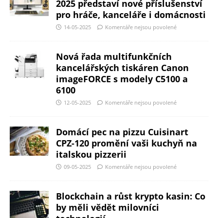
2025 představí nové příslušenství
pro hráče, kanceláře i domácnosti
14-05-2025
Komentáře nejsou povolené
Nová řada multifunkčních
kancelářských tiskáren Canon
imageFORCE s modely C5100 a
6100
12-05-2025
Komentáře nejsou povolené
Domácí pec na pizzu Cuisinart
CPZ-120 promění vaši kuchyň na
italskou pizzerii
09-05-2025
Komentáře nejsou povolené
Blockchain a růst krypto kasin: Co
by měli vědět milovníci