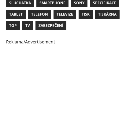
SLUCHÁTKA
SMARTPHONE
SONY
SPECIFIKACE
TABLET
TELEFON
TELEVIZE
TISK
TISKÁRNA
TOP
TV
ZABEZPEČENÍ
Reklama/Advertisement