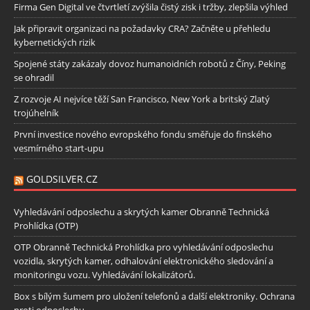
Firma Gen Digital ve čtvrtletí zvýšila čistý zisk i tržby, zlepšila výhled
Jak připravit organizaci na požadavky CRA? Začněte u přehledu
kybernetických rizik
Spojené státy zakázaly dovoz humanoidních robotů z Číny, Peking
se ohradil
Z rozvoje AI nejvíce těží San Francisco, New York a britský Zlatý
trojúhelník
První investice nového evropského fondu směřuje do finského
vesmírného start-upu
GOLDSILVER.CZ
Vyhledávání odposlechu a skrytých kamer Obranně Technická
Prohlídka (OTP)
OTP Obranně Technická Prohlídka pro vyhledávání odposlechu
vozidla, skrytých kamer, odhalování elektronického sledování a
monitoringu vozu. Vyhledávání lokalizátorů.
Box s bílým šumem pro uložení telefonů a další elektroniky. Ochrana