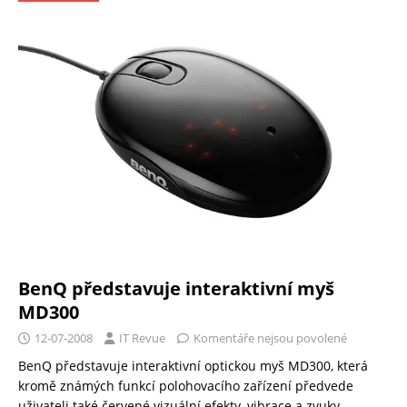
BenQ představuje interaktivní myš
MD300
12-07-2008
IT Revue
Komentáře nejsou povolené
BenQ představuje interaktivní optickou myš MD300, která
kromě známých funkcí polohovacího zařízení předvede
uživateli také červené vizuální efekty, vibrace a zvuky,