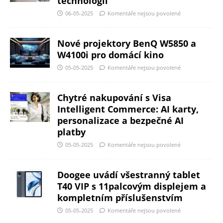
technologií
06-05-2025
Komentáře nejsou povolené
Nové projektory BenQ W5850 a
W4100i pro domácí kino
05-05-2025
Komentáře nejsou povolené
Chytré nakupování s Visa
Intelligent Commerce: AI karty,
personalizace a bezpečné AI
platby
05-05-2025
Komentáře nejsou povolené
Doogee uvádí všestranný tablet
T40 VIP s 11palcovým displejem a
kompletním příslušenstvím
05-05-2025
Komentáře nejsou povolené