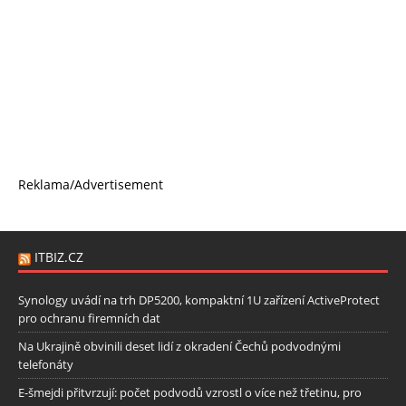
Reklama/Advertisement
ITBIZ.CZ
Synology uvádí na trh DP5200, kompaktní 1U zařízení ActiveProtect
pro ochranu firemních dat
Na Ukrajině obvinili deset lidí z okradení Čechů podvodnými
telefonáty
E-šmejdi přitvrzují: počet podvodů vzrostl o více než třetinu, pro