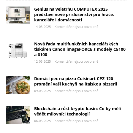
Genius na veletrhu COMPUTEX 2025
představí nové příslušenství pro hráče,
kanceláře i domácnosti
14-05-2025
Komentáře nejsou povolené
Nová řada multifunkčních kancelářských
tiskáren Canon imageFORCE s modely C5100
a 6100
12-05-2025
Komentáře nejsou povolené
Domácí pec na pizzu Cuisinart CPZ-120
promění vaši kuchyň na italskou pizzerii
09-05-2025
Komentáře nejsou povolené
Blockchain a růst krypto kasin: Co by měli
vědět milovníci technologií
06-05-2025
Komentáře nejsou povolené