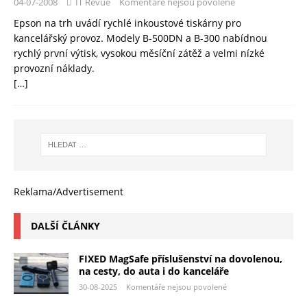
04-07-2008
IT Revue
Komentáře nejsou povolené
Epson na trh uvádí rychlé inkoustové tiskárny pro
kancelářský provoz. Modely B-500DN a B-300 nabídnou
rychlý první výtisk, vysokou měsíční zátěž a velmi nízké
provozní náklady.
[…]
Reklama/Advertisement
DALŠÍ ČLÁNKY
FIXED MagSafe příslušenství na dovolenou,
na cesty, do auta i do kanceláře
30-08-2025
Komentáře nejsou povolené