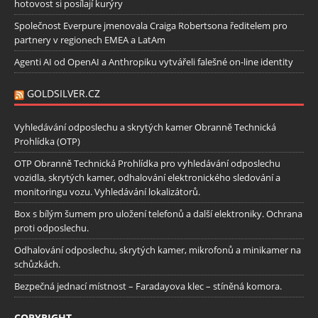
hotovost si posílají kurýry
Společnost Everpure jmenovala Craiga Robertsona ředitelem pro
partnery v regionech EMEA a LatAm
Agenti AI od OpenAI a Anthropiku vytvářeli falešné on-line identity
GOLDSILVER.CZ
Vyhledávání odposlechu a skrytých kamer Obranně Technická
Prohlídka (OTP)
OTP Obranně Technická Prohlídka pro vyhledávání odposlechu
vozidla, skrytých kamer, odhalování elektronického sledování a
monitoringu vozu. Vyhledávání lokalizátorů.
Box s bílým šumem pro uložení telefonů a další elektroniky. Ochrana
proti odposlechu.
Odhalování odposlechu, skrytých kamer, mikrofonů a minikamer na
schůzkách.
Bezpečná jednací místnost – Faradayova klec – stíněná komora.
COPYRIGHT