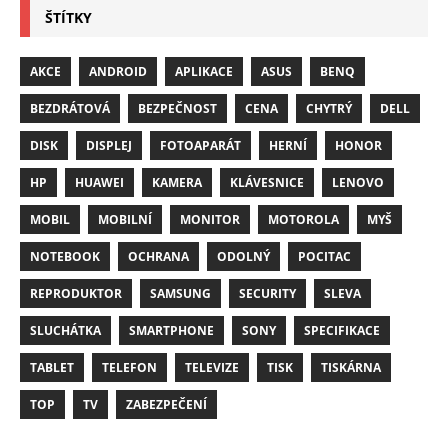
ŠTÍTKY
AKCE
ANDROID
APLIKACE
ASUS
BENQ
BEZDRÁTOVÁ
BEZPEČNOST
CENA
CHYTRÝ
DELL
DISK
DISPLEJ
FOTOAPARÁT
HERNÍ
HONOR
HP
HUAWEI
KAMERA
KLÁVESNICE
LENOVO
MOBIL
MOBILNÍ
MONITOR
MOTOROLA
MYŠ
NOTEBOOK
OCHRANA
ODOLNÝ
POCITAC
REPRODUKTOR
SAMSUNG
SECURITY
SLEVA
SLUCHÁTKA
SMARTPHONE
SONY
SPECIFIKACE
TABLET
TELEFON
TELEVIZE
TISK
TISKÁRNA
TOP
TV
ZABEZPEČENÍ