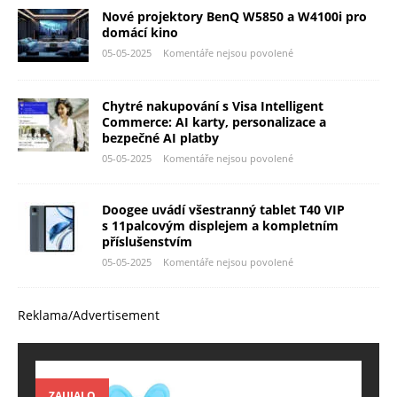
Nové projektory BenQ W5850 a W4100i pro
domácí kino
05-05-2025
Komentáře nejsou povolené
Chytré nakupování s Visa Intelligent
Commerce: AI karty, personalizace a
bezpečné AI platby
05-05-2025
Komentáře nejsou povolené
Doogee uvádí všestranný tablet T40 VIP
s 11palcovým displejem a kompletním
příslušenstvím
05-05-2025
Komentáře nejsou povolené
Reklama/Advertisement
ZAUJALO