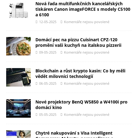
Nová řada multifunkčních kancelářských
tiskáren Canon imageFORCE s modely C5100
a 6100
12-05-2025
Komentáře nejsou povolené
Domácí pec na pizzu Cuisinart CPZ-120
promění vaši kuchyň na italskou pizzerii
09-05-2025
Komentáře nejsou povolené
Blockchain a růst krypto kasin: Co by měli
vědět milovníci technologií
06-05-2025
Komentáře nejsou povolené
Nové projektory BenQ W5850 a W4100i pro
domácí kino
05-05-2025
Komentáře nejsou povolené
Chytré nakupování s Visa Intelligent