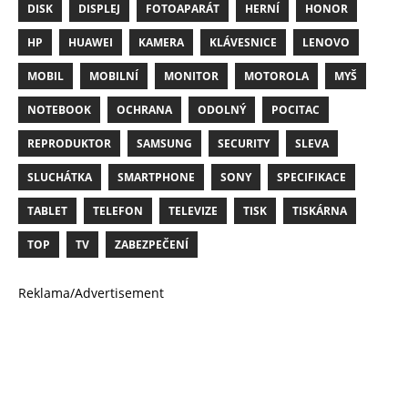
DISK
DISPLEJ
FOTOAPARÁT
HERNÍ
HONOR
HP
HUAWEI
KAMERA
KLÁVESNICE
LENOVO
MOBIL
MOBILNÍ
MONITOR
MOTOROLA
MYŠ
NOTEBOOK
OCHRANA
ODOLNÝ
POCITAC
REPRODUKTOR
SAMSUNG
SECURITY
SLEVA
SLUCHÁTKA
SMARTPHONE
SONY
SPECIFIKACE
TABLET
TELEFON
TELEVIZE
TISK
TISKÁRNA
TOP
TV
ZABEZPEČENÍ
Reklama/Advertisement