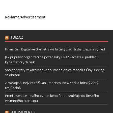
Reklama/Advertisement
ITBIZ.CZ
Firma Gen Digital ve čtvrtletí zvýšila čistý zisk i tržby, zlepšila výhled
Jak připravit organizaci na požadavky CRA? Začněte u přehledu
kybernetických rizik
Spojené státy zakázaly dovoz humanoidních robotů z Číny, Peking
se ohradil
Z rozvoje AI nejvíce těží San Francisco, New York a britský Zlatý
trojúhelník
První investice nového evropského fondu směřuje do finského
vesmírného start-upu
GOLDSILVER.CZ