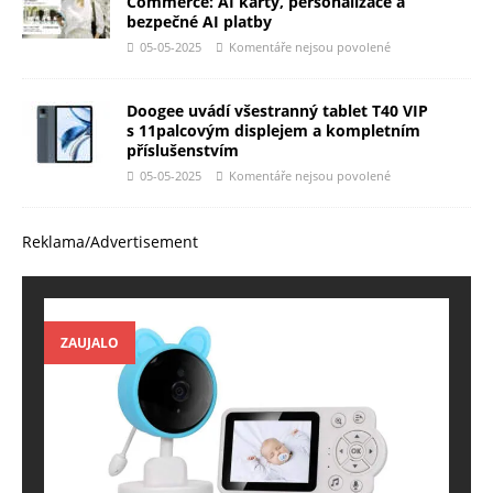
Commerce: AI karty, personalizace a
bezpečné AI platby
05-05-2025
Komentáře nejsou povolené
Doogee uvádí všestranný tablet T40 VIP
s 11palcovým displejem a kompletním
příslušenstvím
05-05-2025
Komentáře nejsou povolené
Reklama/Advertisement
ZAUJALO