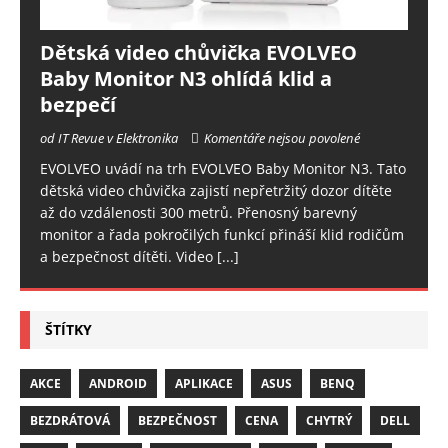
Dětská video chůvička EVOLVEO
Baby Monitor N3 ohlídá klid a
bezpečí
od IT Revue v Elektronika
Komentáře nejsou povolené
EVOLVEO uvádí na trh EVOLVEO Baby Monitor N3. Tato
dětská video chůvička zajistí nepřetržitý dozor dítěte
až do vzdálenosti 300 metrů. Přenosný barevný
monitor a řada pokročilých funkcí přináší klid rodičům
a bezpečnost dítěti. Video
[...]
ŠTÍTKY
AKCE
ANDROID
APLIKACE
ASUS
BENQ
BEZDRÁTOVÁ
BEZPEČNOST
CENA
CHYTRÝ
DELL