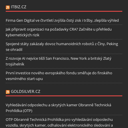
ITBIZ.CZ
Firma Gen Digital ve čtvrtletí zvýšila čistý zisk i tržby, zlepšila výhled
Jak připravit organizaci na požadavky CRA? Začněte u přehledu
kybernetických rizik
Spojené státy zakázaly dovoz humanoidních robotů z Číny, Peking
se ohradil
Z rozvoje AI nejvíce těží San Francisco, New York a britský Zlatý
trojúhelník
První investice nového evropského fondu směřuje do finského
vesmírného start-upu
GOLDSILVER.CZ
Vyhledávání odposlechu a skrytých kamer Obranně Technická
Prohlídka (OTP)
OTP Obranně Technická Prohlídka pro vyhledávání odposlechu
vozidla, skrytých kamer, odhalování elektronického sledování a