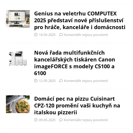
Genius na veletrhu COMPUTEX
2025 představí nové příslušenství
pro hráče, kanceláře i domácnosti
14-05-2025
Komentáře nejsou povolené
Nová řada multifunkčních
kancelářských tiskáren Canon
imageFORCE s modely C5100 a
6100
12-05-2025
Komentáře nejsou povolené
Domácí pec na pizzu Cuisinart
CPZ-120 promění vaši kuchyň na
italskou pizzerii
09-05-2025
Komentáře nejsou povolené