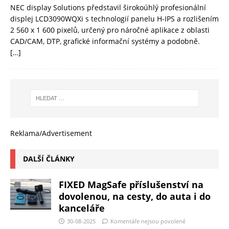
NEC display Solutions představil širokoúhlý profesionální
displej LCD3090WQXi s technologií panelu H-IPS a rozlišením
2 560 x 1 600 pixelů, určený pro náročné aplikace z oblasti
CAD/CAM, DTP, grafické informační systémy a podobně.
[…]
Reklama/Advertisement
DALŠÍ ČLÁNKY
FIXED MagSafe příslušenství na
dovolenou, na cesty, do auta i do
kanceláře
30-08-2025
Komentáře nejsou povolené