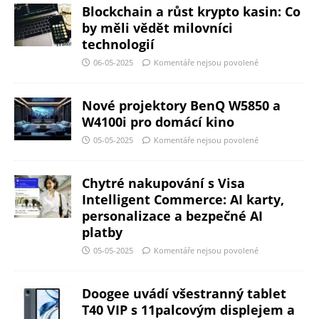
Blockchain a růst krypto kasin: Co
by měli vědět milovníci
technologií
06-05-2025
Komentáře nejsou povolené
Nové projektory BenQ W5850 a
W4100i pro domácí kino
05-05-2025
Komentáře nejsou povolené
Chytré nakupování s Visa
Intelligent Commerce: AI karty,
personalizace a bezpečné AI
platby
05-05-2025
Komentáře nejsou povolené
Doogee uvádí všestranný tablet
T40 VIP s 11palcovým displejem a