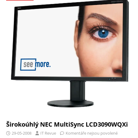
Širokoúhlý NEC MultiSync LCD3090WQXi
29-05-2008
IT Revue
Komentáře nejsou povolené