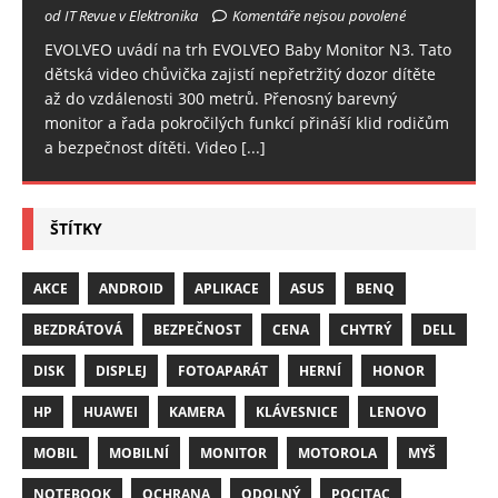
od IT Revue v Elektronika
Komentáře nejsou povolené
EVOLVEO uvádí na trh EVOLVEO Baby Monitor N3. Tato
dětská video chůvička zajistí nepřetržitý dozor dítěte
až do vzdálenosti 300 metrů. Přenosný barevný
monitor a řada pokročilých funkcí přináší klid rodičům
a bezpečnost dítěti. Video
[...]
ŠTÍTKY
AKCE
ANDROID
APLIKACE
ASUS
BENQ
BEZDRÁTOVÁ
BEZPEČNOST
CENA
CHYTRÝ
DELL
DISK
DISPLEJ
FOTOAPARÁT
HERNÍ
HONOR
HP
HUAWEI
KAMERA
KLÁVESNICE
LENOVO
MOBIL
MOBILNÍ
MONITOR
MOTOROLA
MYŠ
NOTEBOOK
OCHRANA
ODOLNÝ
POCITAC