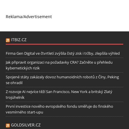
Reklama/Advertisement
ITBIZ.CZ
Firma Gen Digital ve čtvrtletí zvýšila čistý zisk i tržby, zlepšila výhled
Jak připravit organizaci na požadavky CRA? Začněte u přehledu
kybernetických rizik
Spojené státy zakázaly dovoz humanoidních robotů z Číny, Peking
se ohradil
Z rozvoje AI nejvíce těží San Francisco, New York a britský Zlatý
trojúhelník
První investice nového evropského fondu směřuje do finského
vesmírného start-upu
GOLDSILVER.CZ