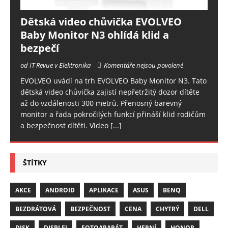
Dětská video chůvička EVOLVEO
Baby Monitor N3 ohlídá klid a
bezpečí
od IT Revue v Elektronika
Komentáře nejsou povolené
EVOLVEO uvádí na trh EVOLVEO Baby Monitor N3. Tato
dětská video chůvička zajistí nepřetržitý dozor dítěte
až do vzdálenosti 300 metrů. Přenosný barevný
monitor a řada pokročilých funkcí přináší klid rodičům
a bezpečnost dítěti. Video
[...]
ŠTÍTKY
AKCE
ANDROID
APLIKACE
ASUS
BENQ
BEZDRÁTOVÁ
BEZPEČNOST
CENA
CHYTRÝ
DELL
DISK
DISPLEJ
FOTOAPARÁT
HERNÍ
HONOR