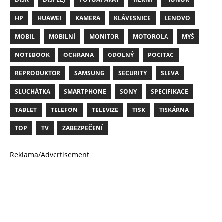
HP
HUAWEI
KAMERA
KLÁVESNICE
LENOVO
MOBIL
MOBILNÍ
MONITOR
MOTOROLA
MYŠ
NOTEBOOK
OCHRANA
ODOLNÝ
POCITAC
REPRODUKTOR
SAMSUNG
SECURITY
SLEVA
SLUCHÁTKA
SMARTPHONE
SONY
SPECIFIKACE
TABLET
TELEFON
TELEVIZE
TISK
TISKÁRNA
TOP
TV
ZABEZPEČENÍ
Reklama/Advertisement