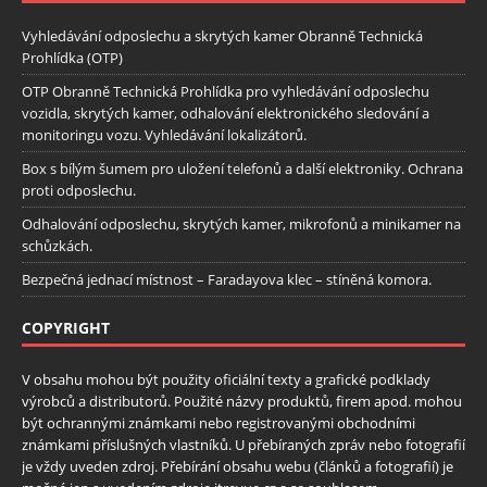
Vyhledávání odposlechu a skrytých kamer Obranně Technická
Prohlídka (OTP)
OTP Obranně Technická Prohlídka pro vyhledávání odposlechu
vozidla, skrytých kamer, odhalování elektronického sledování a
monitoringu vozu. Vyhledávání lokalizátorů.
Box s bílým šumem pro uložení telefonů a další elektroniky. Ochrana
proti odposlechu.
Odhalování odposlechu, skrytých kamer, mikrofonů a minikamer na
schůzkách.
Bezpečná jednací místnost – Faradayova klec – stíněná komora.
COPYRIGHT
V obsahu mohou být použity oficiální texty a grafické podklady
výrobců a distributorů. Použité názvy produktů, firem apod. mohou
být ochrannými známkami nebo registrovanými obchodními
známkami příslušných vlastníků. U přebíraných zpráv nebo fotografií
je vždy uveden zdroj. Přebírání obsahu webu (článků a fotografií) je