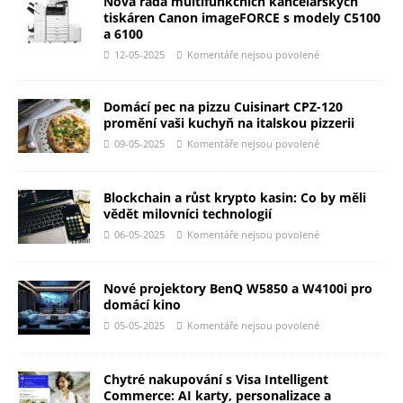
Nová řada multifunkčních kancelářských
tiskáren Canon imageFORCE s modely C5100
a 6100
12-05-2025
Komentáře nejsou povolené
Domácí pec na pizzu Cuisinart CPZ-120
promění vaši kuchyň na italskou pizzerii
09-05-2025
Komentáře nejsou povolené
Blockchain a růst krypto kasin: Co by měli
vědět milovníci technologií
06-05-2025
Komentáře nejsou povolené
Nové projektory BenQ W5850 a W4100i pro
domácí kino
05-05-2025
Komentáře nejsou povolené
Chytré nakupování s Visa Intelligent
Commerce: AI karty, personalizace a