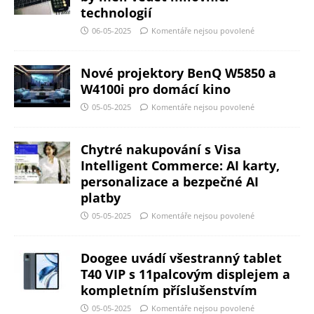
technologií
06-05-2025
Komentáře nejsou povolené
Nové projektory BenQ W5850 a
W4100i pro domácí kino
05-05-2025
Komentáře nejsou povolené
Chytré nakupování s Visa
Intelligent Commerce: AI karty,
personalizace a bezpečné AI
platby
05-05-2025
Komentáře nejsou povolené
Doogee uvádí všestranný tablet
T40 VIP s 11palcovým displejem a
kompletním příslušenstvím
05-05-2025
Komentáře nejsou povolené