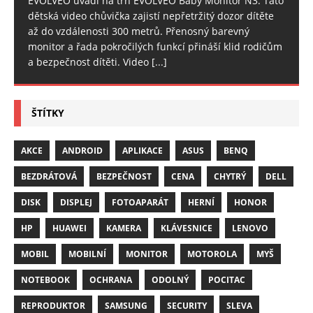
EVOLVEO uvádí na trh EVOLVEO Baby Monitor N3. Tato
dětská video chůvička zajistí nepřetržitý dozor dítěte
až do vzdálenosti 300 metrů. Přenosný barevný
monitor a řada pokročilých funkcí přináší klid rodičům
a bezpečnost dítěti. Video
[...]
ŠTÍTKY
AKCE
ANDROID
APLIKACE
ASUS
BENQ
BEZDRÁTOVÁ
BEZPEČNOST
CENA
CHYTRÝ
DELL
DISK
DISPLEJ
FOTOAPARÁT
HERNÍ
HONOR
HP
HUAWEI
KAMERA
KLÁVESNICE
LENOVO
MOBIL
MOBILNÍ
MONITOR
MOTOROLA
MYŠ
NOTEBOOK
OCHRANA
ODOLNÝ
POCITAC
REPRODUKTOR
SAMSUNG
SECURITY
SLEVA