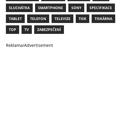
SLUCHÁTKA
SMARTPHONE
SONY
SPECIFIKACE
TABLET
TELEFON
TELEVIZE
TISK
TISKÁRNA
TOP
TV
ZABEZPEČENÍ
Reklama/Advertisement