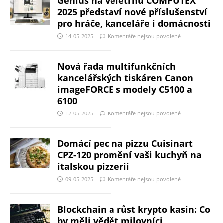
Genius na veletrhu COMPUTEX
2025 představí nové příslušenství
pro hráče, kanceláře i domácnosti
14-05-2025
Komentáře nejsou povolené
Nová řada multifunkčních
kancelářských tiskáren Canon
imageFORCE s modely C5100 a
6100
12-05-2025
Komentáře nejsou povolené
Domácí pec na pizzu Cuisinart
CPZ-120 promění vaši kuchyň na
italskou pizzerii
09-05-2025
Komentáře nejsou povolené
Blockchain a růst krypto kasin: Co
by měli vědět milovníci