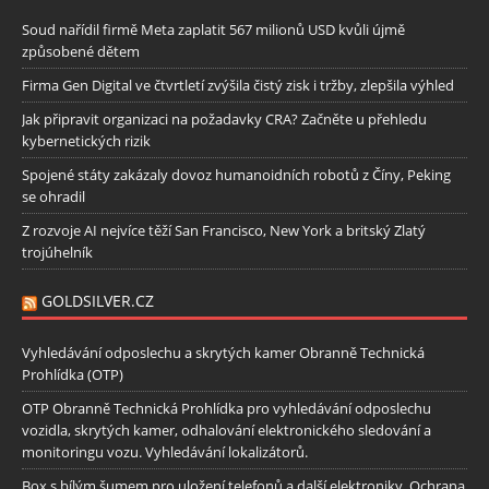
Soud nařídil firmě Meta zaplatit 567 milionů USD kvůli újmě
způsobené dětem
Firma Gen Digital ve čtvrtletí zvýšila čistý zisk i tržby, zlepšila výhled
Jak připravit organizaci na požadavky CRA? Začněte u přehledu
kybernetických rizik
Spojené státy zakázaly dovoz humanoidních robotů z Číny, Peking
se ohradil
Z rozvoje AI nejvíce těží San Francisco, New York a britský Zlatý
trojúhelník
GOLDSILVER.CZ
Vyhledávání odposlechu a skrytých kamer Obranně Technická
Prohlídka (OTP)
OTP Obranně Technická Prohlídka pro vyhledávání odposlechu
vozidla, skrytých kamer, odhalování elektronického sledování a
monitoringu vozu. Vyhledávání lokalizátorů.
Box s bílým šumem pro uložení telefonů a další elektroniky. Ochrana