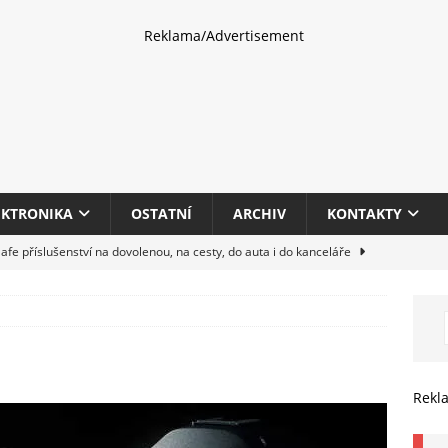
Reklama/Advertisement
EKTRONIKA
OSTATNÍ
ARCHIV
KONTAKTY
fe příslušenství na dovolenou, na cesty, do auta i do kanceláře
eletrhu COMPUTEX 2025 představí nové příslušenství pro hráče,
HARDWARE
multifunkčních kancelářských tiskáren Canon imageFORCE s modely
Rekl
E