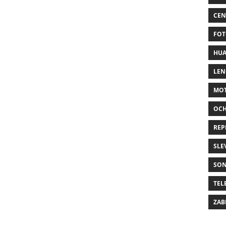
CEN
FOT
HUA
LE
MO
OC
REP
SLE
SO
TEL
ZAB