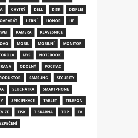
A
CHYTRÝ
DELL
DISK
DISPLEJ
OAPARÁT
HERNÍ
HONOR
HP
WEI
KAMERA
KLÁVESNICE
NOVO
MOBIL
MOBILNÍ
MONITOR
TOROLA
MYŠ
NOTEBOOK
HRANA
ODOLNÝ
POCITAC
RODUKTOR
SAMSUNG
SECURITY
VA
SLUCHÁTKA
SMARTPHONE
NY
SPECIFIKACE
TABLET
TELEFON
EVIZE
TISK
TISKÁRNA
TOP
TV
EZPEČENÍ