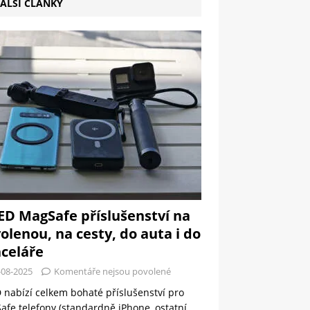
ALŠÍ ČLÁNKY
ED MagSafe příslušenství na
olenou, na cesty, do auta i do
celáře
-08-2025
Komentáře nejsou povolené
 nabízí celkem bohaté příslušenství pro
fe telefony (standardně iPhone, ostatní