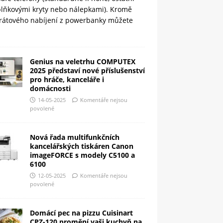
plňkovými kryty nebo nálepkami). Kromě
rátového nabíjení z powerbanky můžete
Genius na veletrhu COMPUTEX
2025 představí nové příslušenství
pro hráče, kanceláře i
domácnosti
14-05-2025
Komentáře nejsou
povolené
Nová řada multifunkčních
kancelářských tiskáren Canon
imageFORCE s modely C5100 a
6100
12-05-2025
Komentáře nejsou
povolené
Domácí pec na pizzu Cuisinart
CPZ-120 promění vaši kuchyň na