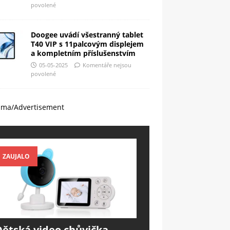
povolené
Doogee uvádí všestranný tablet
T40 VIP s 11palcovým displejem
a kompletním příslušenstvím
05-05-2025
Komentáře nejsou
povolené
ama/Advertisement
ZAUJALO
Dětská video chůvička