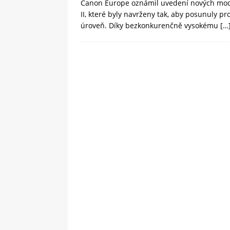
Canon Europe oznámil uvedení nových mod
II, které byly navrženy tak, aby posunuly pr
úroveň. Díky bezkonkurenčně vysokému
[…