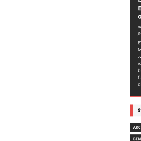
o
o
p
E
M
z
v
b
f
d
Š
AKC
BE