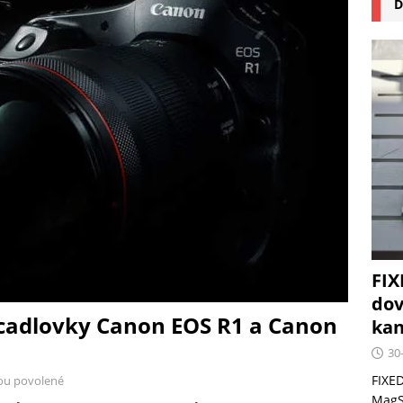
D
na pizzu Cuisinart CPZ-120 promění vaši kuchyň na italskou
 růst krypto kasin: Co by měli vědět milovníci technologií
FIX
dov
cadlovky Canon EOS R1 a Canon
kan
30
FIXED
ou povolené
MagSa