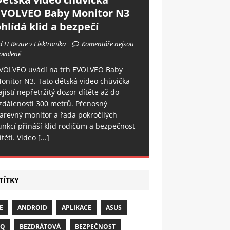
EVOLVEO Baby Monitor N3
hlídá klid a bezpečí
d IT Revue v Elektronika
Komentáře nejsou
ovolené
VOLVEO uvádí na trh EVOLVEO Baby
onitor N3. Tato dětská video chůvička
ajistí nepřetržitý dozor dítěte až do
zdálenosti 300 metrů. Přenosný
arevný monitor a řada pokročilých
unkcí přináší klid rodičům a bezpečnost
ítěti. Video
[...]
TÍTKY
E
ANDROID
APLIKACE
ASUS
NQ
BEZDRÁTOVÁ
BEZPEČNOST