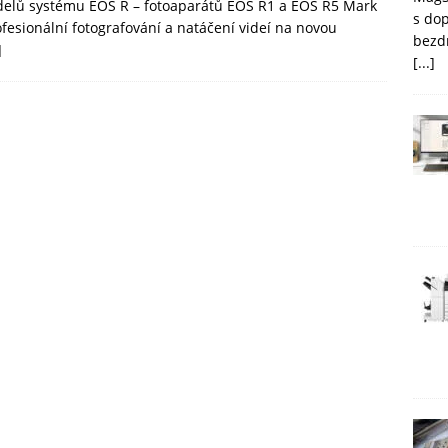
elů systému EOS R – fotoaparátů EOS R1 a EOS R5 Mark
s do
ofesionální fotografování a natáčení videí na novou
bezd
]
[...]