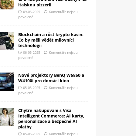
italskou pizzerii
09-05-2025
Komentáře nejsou
povolené
Blockchain a růst krypto kasin:
Co by měli vědět milovníci
technologií
06-05-2025
Komentáře nejsou
povolené
Nové projektory BenQ W5850 a
W4100i pro domácí kino
05-05-2025
Komentáře nejsou
povolené
Chytré nakupování s Visa
Intelligent Commerce: AI karty,
personalizace a bezpečné AI
platby
05-05-2025
Komentáře nejsou