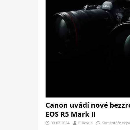
[ 09-05-2025 ]
Domácí pec 
pizzerii
OSTATNÍ
[ 06-05-2025 ]
Blockchain a
SOFTWARE
Canon uvádí nové bezzr
EOS R5 Mark II
30-07-2024
IT Revue
Komentáře nejs