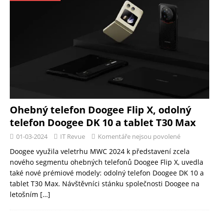
Ohebný telefon Doogee Flip X, odolný
telefon Doogee DK 10 a tablet T30 Max
01-03-2024
IT Revue
Komentáře nejsou povolené
Doogee využila veletrhu MWC 2024 k představení zcela
nového segmentu ohebných telefonů Doogee Flip X, uvedla
také nové prémiové modely: odolný telefon Doogee DK 10 a
tablet T30 Max. Návštěvníci stánku společnosti Doogee na
letošním
[…]