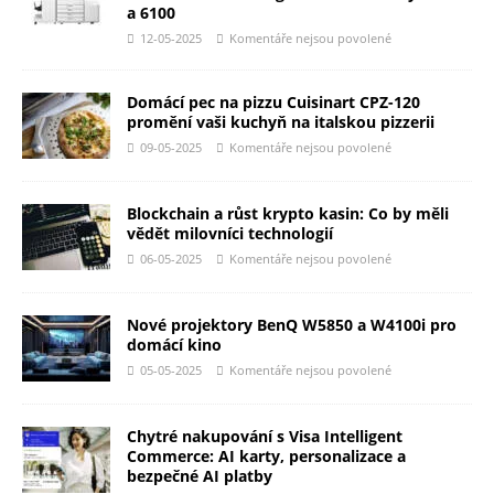
a 6100
12-05-2025
Komentáře nejsou povolené
Domácí pec na pizzu Cuisinart CPZ-120
promění vaši kuchyň na italskou pizzerii
09-05-2025
Komentáře nejsou povolené
Blockchain a růst krypto kasin: Co by měli
vědět milovníci technologií
06-05-2025
Komentáře nejsou povolené
Nové projektory BenQ W5850 a W4100i pro
domácí kino
05-05-2025
Komentáře nejsou povolené
Chytré nakupování s Visa Intelligent
Commerce: AI karty, personalizace a
bezpečné AI platby