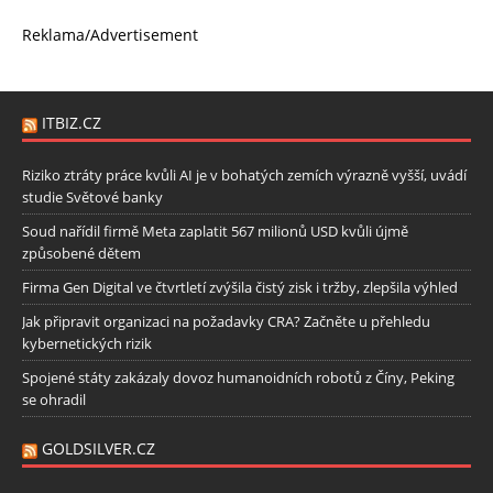
Reklama/Advertisement
ITBIZ.CZ
Riziko ztráty práce kvůli AI je v bohatých zemích výrazně vyšší, uvádí
studie Světové banky
Soud nařídil firmě Meta zaplatit 567 milionů USD kvůli újmě
způsobené dětem
Firma Gen Digital ve čtvrtletí zvýšila čistý zisk i tržby, zlepšila výhled
Jak připravit organizaci na požadavky CRA? Začněte u přehledu
kybernetických rizik
Spojené státy zakázaly dovoz humanoidních robotů z Číny, Peking
se ohradil
GOLDSILVER.CZ