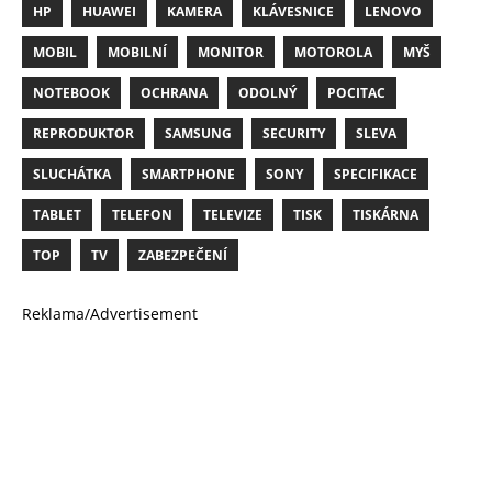
HP
HUAWEI
KAMERA
KLÁVESNICE
LENOVO
MOBIL
MOBILNÍ
MONITOR
MOTOROLA
MYŠ
NOTEBOOK
OCHRANA
ODOLNÝ
POCITAC
REPRODUKTOR
SAMSUNG
SECURITY
SLEVA
SLUCHÁTKA
SMARTPHONE
SONY
SPECIFIKACE
TABLET
TELEFON
TELEVIZE
TISK
TISKÁRNA
TOP
TV
ZABEZPEČENÍ
Reklama/Advertisement