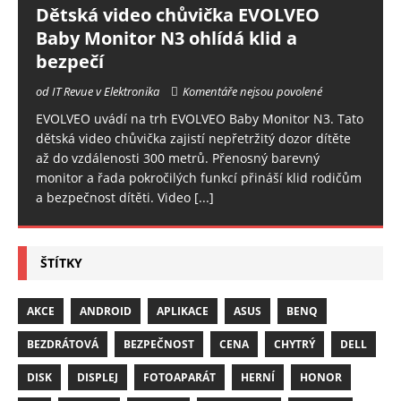
Dětská video chůvička EVOLVEO
Baby Monitor N3 ohlídá klid a
bezpečí
od IT Revue v Elektronika
Komentáře nejsou povolené
EVOLVEO uvádí na trh EVOLVEO Baby Monitor N3. Tato
dětská video chůvička zajistí nepřetržitý dozor dítěte
až do vzdálenosti 300 metrů. Přenosný barevný
monitor a řada pokročilých funkcí přináší klid rodičům
a bezpečnost dítěti. Video
[...]
ŠTÍTKY
AKCE
ANDROID
APLIKACE
ASUS
BENQ
BEZDRÁTOVÁ
BEZPEČNOST
CENA
CHYTRÝ
DELL
DISK
DISPLEJ
FOTOAPARÁT
HERNÍ
HONOR