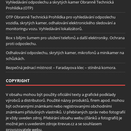
Vyhledávání odposlechu a skrytých kamer Obranně Technická
Prohlídka (OTP)
OTP Obranně Technická Prohlídka pro vyhledávání odposlechu
vozidla, skrytých kamer, odhalování elektronického sledování a
monitoringu vozu. Vyhledávání lokalizátorů.
Box s bílým šumem pro uložení telefonů a další elektroniky. Ochrana
proti odposlechu.
Odhalování odposlechu, skrytých kamer, mikrofonů a minikamer na
schůzkách.
Bezpečná jednací místnost – Faradayova klec – stíněná komora.
COPYRIGHT
V obsahu mohou být použity oficiální texty a grafické podklady
výrobců a distributorů. Použité názvy produktů, firem apod. mohou
být ochrannými známkami nebo registrovanými obchodními
známkami příslušných vlastníků. U přebíraných zpráv nebo fotografií
je vždy uveden zdroj. Přebírání obsahu webu (článků a fotografií) je
možné jen s uvedením zdroje itrevue.cz a se souhlasem
provozovatele webu.