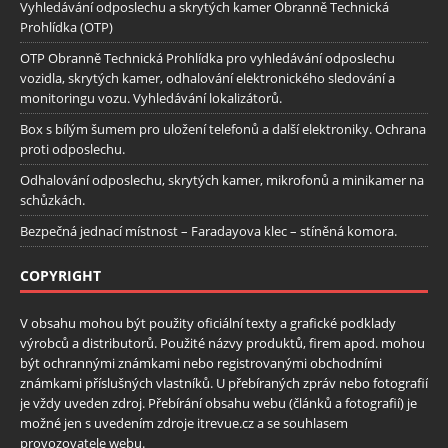
Vyhledávání odposlechu a skrytých kamer Obranně Technická
Prohlídka (OTP)
OTP Obranně Technická Prohlídka pro vyhledávání odposlechu
vozidla, skrytých kamer, odhalování elektronického sledování a
monitoringu vozu. Vyhledávání lokalizátorů.
Box s bílým šumem pro uložení telefonů a další elektroniky. Ochrana
proti odposlechu.
Odhalování odposlechu, skrytých kamer, mikrofonů a minikamer na
schůzkách.
Bezpečná jednací místnost – Faradayova klec – stíněná komora.
COPYRIGHT
V obsahu mohou být použity oficiální texty a grafické podklady
výrobců a distributorů. Použité názvy produktů, firem apod. mohou
být ochrannými známkami nebo registrovanými obchodními
známkami příslušných vlastníků. U přebíraných zpráv nebo fotografií
je vždy uveden zdroj. Přebírání obsahu webu (článků a fotografií) je
možné jen s uvedením zdroje itrevue.cz a se souhlasem
provozovatele webu.