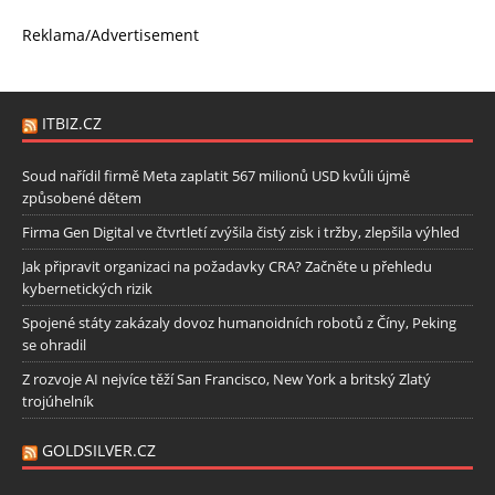
Reklama/Advertisement
ITBIZ.CZ
Soud nařídil firmě Meta zaplatit 567 milionů USD kvůli újmě
způsobené dětem
Firma Gen Digital ve čtvrtletí zvýšila čistý zisk i tržby, zlepšila výhled
Jak připravit organizaci na požadavky CRA? Začněte u přehledu
kybernetických rizik
Spojené státy zakázaly dovoz humanoidních robotů z Číny, Peking
se ohradil
Z rozvoje AI nejvíce těží San Francisco, New York a britský Zlatý
trojúhelník
GOLDSILVER.CZ