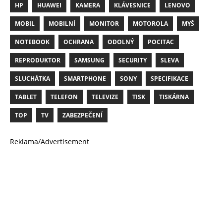
HP
HUAWEI
KAMERA
KLÁVESNICE
LENOVO
MOBIL
MOBILNÍ
MONITOR
MOTOROLA
MYŠ
NOTEBOOK
OCHRANA
ODOLNÝ
POCITAC
REPRODUKTOR
SAMSUNG
SECURITY
SLEVA
SLUCHÁTKA
SMARTPHONE
SONY
SPECIFIKACE
TABLET
TELEFON
TELEVIZE
TISK
TISKÁRNA
TOP
TV
ZABEZPEČENÍ
Reklama/Advertisement