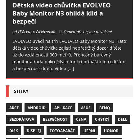
Dětská video chůvička EVOLVEO
Baby Monitor N3 ohlídá klid a
bezpečí
od IT Revue v Elektronika
Komentáře nejsou povolené
EVOLVEO uvádí na trh EVOLVEO Baby Monitor N3. Tato
dětská video chůvička zajistí nepřetržitý dozor dítěte
až do vzdálenosti 300 metrů. Přenosný barevný
monitor a řada pokročilých funkcí přináší klid rodičům
a bezpečnost dítěti. Video
[...]
ŠTÍTKY
AKCE
ANDROID
APLIKACE
ASUS
BENQ
BEZDRÁTOVÁ
BEZPEČNOST
CENA
CHYTRÝ
DELL
DISK
DISPLEJ
FOTOAPARÁT
HERNÍ
HONOR