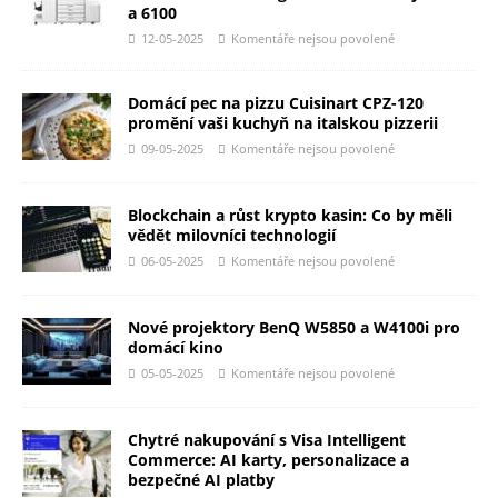
a 6100
12-05-2025
Komentáře nejsou povolené
Domácí pec na pizzu Cuisinart CPZ-120
promění vaši kuchyň na italskou pizzerii
09-05-2025
Komentáře nejsou povolené
Blockchain a růst krypto kasin: Co by měli
vědět milovníci technologií
06-05-2025
Komentáře nejsou povolené
Nové projektory BenQ W5850 a W4100i pro
domácí kino
05-05-2025
Komentáře nejsou povolené
Chytré nakupování s Visa Intelligent
Commerce: AI karty, personalizace a
bezpečné AI platby