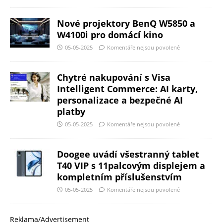
Nové projektory BenQ W5850 a
W4100i pro domácí kino
05-05-2025
Komentáře nejsou povolené
Chytré nakupování s Visa
Intelligent Commerce: AI karty,
personalizace a bezpečné AI
platby
05-05-2025
Komentáře nejsou povolené
Doogee uvádí všestranný tablet
T40 VIP s 11palcovým displejem a
kompletním příslušenstvím
05-05-2025
Komentáře nejsou povolené
Reklama/Advertisement