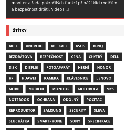
monitor a řada pokročilých funkcí přináší klid rodičům
a bezpečnost dítěti. Video
[...]
ŠTÍTKY
AKCE
ANDROID
APLIKACE
ASUS
BENQ
BEZDRÁTOVÁ
BEZPEČNOST
CENA
CHYTRÝ
DELL
DISK
DISPLEJ
FOTOAPARÁT
HERNÍ
HONOR
HP
HUAWEI
KAMERA
KLÁVESNICE
LENOVO
MOBIL
MOBILNÍ
MONITOR
MOTOROLA
MYŠ
NOTEBOOK
OCHRANA
ODOLNÝ
POCITAC
REPRODUKTOR
SAMSUNG
SECURITY
SLEVA
SLUCHÁTKA
SMARTPHONE
SONY
SPECIFIKACE