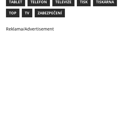
TABLET
TELEFON
TELEVIZE
TISK
TISKÁRNA
TOP
TV
ZABEZPEČENÍ
Reklama/Advertisement