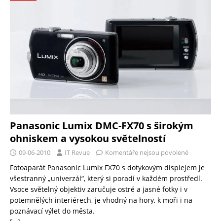
Panasonic Lumix DMC-FX70 s širokým
ohniskem a vysokou světelností
09-06-2010
IT Revue
Komentáře nejsou povolené
Fotoaparát Panasonic Lumix FX70 s dotykovým displejem je
všestranný „univerzál“, který si poradí v každém prostředí.
Vsoce světelný objektiv zaručuje ostré a jasné fotky i v
potemnělých interiérech, je vhodný na hory, k moři i na
poznávací výlet do města.