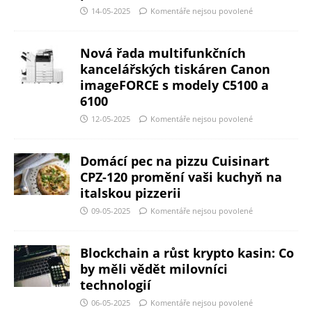
14-05-2025
Komentáře nejsou povolené
Nová řada multifunkčních
kancelářských tiskáren Canon
imageFORCE s modely C5100 a
6100
12-05-2025
Komentáře nejsou povolené
Domácí pec na pizzu Cuisinart
CPZ-120 promění vaši kuchyň na
italskou pizzerii
09-05-2025
Komentáře nejsou povolené
Blockchain a růst krypto kasin: Co
by měli vědět milovníci
technologií
06-05-2025
Komentáře nejsou povolené