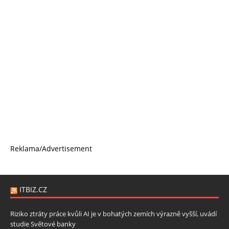
Reklama/Advertisement
ITBIZ.CZ
Riziko ztráty práce kvůli AI je v bohatých zemích výrazně vyšší, uvádí
studie Světové banky