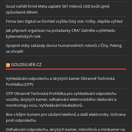
Soud nařídil firmě Meta zaplatit 567 milionů USD kvůli újmě
způsobené dětem
Firma Gen Digital ve čtvrtletí zvýšila čistý zisk i tržby, zlepšila výhled
Jak připravit organizaci na požadavky CRA? Začněte u přehledu
kybernetických rizik
Spojené státy zakázaly dovoz humanoidních robotů z Číny, Peking
se ohradil
GOLDSILVER.CZ
Vyhledávání odposlechu a skrytých kamer Obranně Technická
Prohlídka (OTP)
OTP Obranně Technická Prohlídka pro vyhledávání odposlechu
vozidla, skrytých kamer, odhalování elektronického sledování a
monitoringu vozu. Vyhledávání lokalizátorů.
Box s bílým šumem pro uložení telefonů a další elektroniky. Ochrana
proti odposlechu.
Odhalování odposlechu, skrytých kamer, mikrofonů a minikamer na