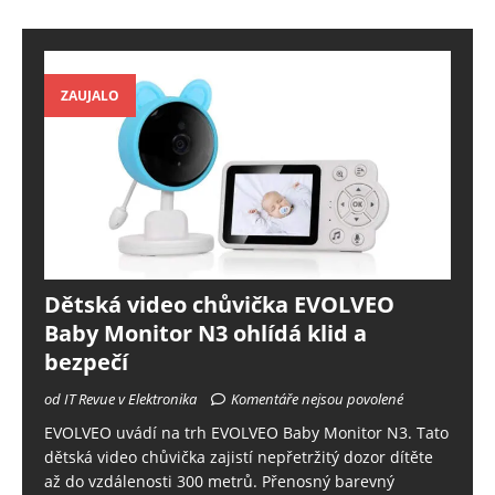
ZAUJALO
Dětská video chůvička EVOLVEO
Baby Monitor N3 ohlídá klid a
bezpečí
od IT Revue v Elektronika
Komentáře nejsou povolené
EVOLVEO uvádí na trh EVOLVEO Baby Monitor N3. Tato
dětská video chůvička zajistí nepřetržitý dozor dítěte
až do vzdálenosti 300 metrů. Přenosný barevný