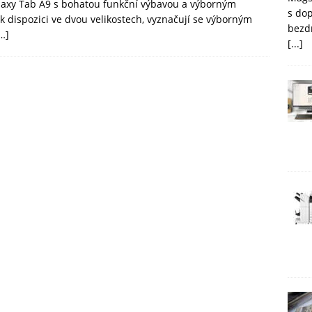
laxy Tab A9 s bohatou funkční výbavou a výborným
s do
 dispozici ve dvou velikostech, vyznačují se výborným
bezd
…]
[...]