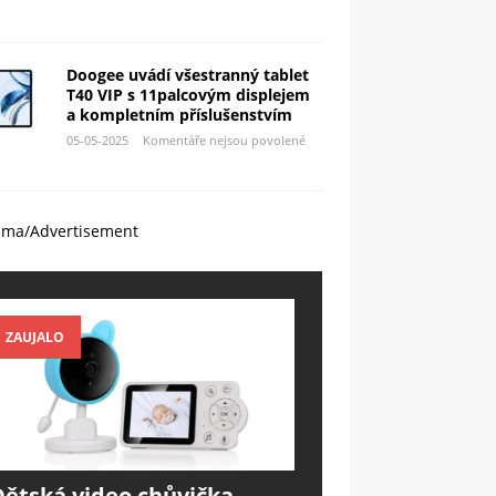
Doogee uvádí všestranný tablet
T40 VIP s 11palcovým displejem
a kompletním příslušenstvím
05-05-2025
Komentáře nejsou povolené
ama/Advertisement
ZAUJALO
Dětská video chůvička