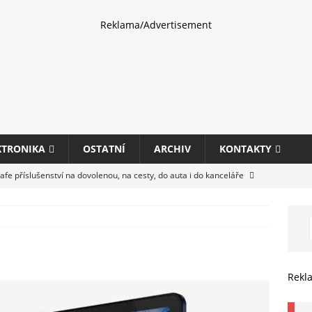
Reklama/Advertisement
KTRONIKA
OSTATNÍ
ARCHIV
KONTAKTY
fe příslušenství na dovolenou, na cesty, do auta i do kanceláře
eletrhu COMPUTEX 2025 představí nové příslušenství pro hráče,
HARDWARE
ultifunkčních kancelářských tiskáren Canon imageFORCE s modely
Rekl
E