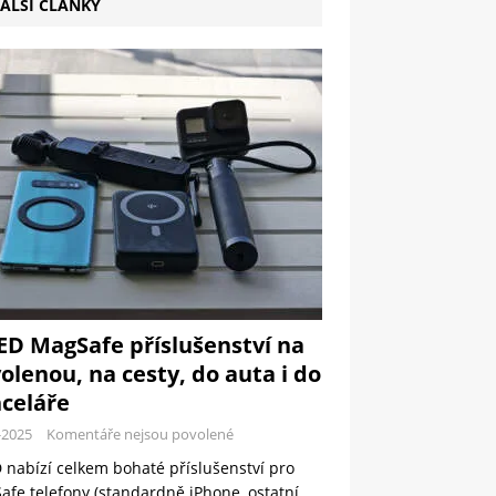
ALŠÍ ČLÁNKY
ED MagSafe příslušenství na
olenou, na cesty, do auta i do
celáře
-2025
Komentáře nejsou povolené
 nabízí celkem bohaté příslušenství pro
fe telefony (standardně iPhone, ostatní