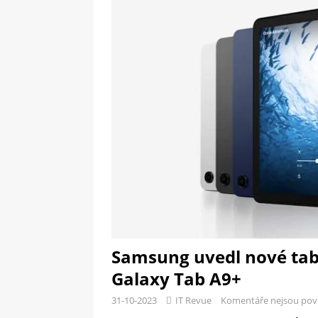
[ 09-05-2025 ]
Domácí pec 
OSTATNÍ
[ 06-05-2025 ]
Blockchain a
SOFTWARE
Samsung uvedl nové tab
Galaxy Tab A9+
31-10-2023
IT Revue
Komentáře nejsou pov