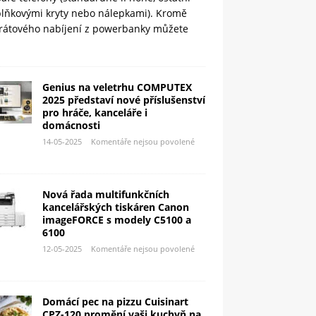
plňkovými kryty nebo nálepkami). Kromě
rátového nabíjení z powerbanky můžete
Genius na veletrhu COMPUTEX
2025 představí nové příslušenství
pro hráče, kanceláře i
domácnosti
14-05-2025
Komentáře nejsou povolené
Nová řada multifunkčních
kancelářských tiskáren Canon
imageFORCE s modely C5100 a
6100
12-05-2025
Komentáře nejsou povolené
Domácí pec na pizzu Cuisinart
CPZ-120 promění vaši kuchyň na