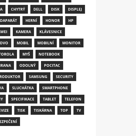
A
CHYTRÝ
DELL
DISK
DISPLEJ
OAPARÁT
HERNÍ
HONOR
HP
WEI
KAMERA
KLÁVESNICE
NOVO
MOBIL
MOBILNÍ
MONITOR
TOROLA
MYŠ
NOTEBOOK
HRANA
ODOLNÝ
POCITAC
RODUKTOR
SAMSUNG
SECURITY
VA
SLUCHÁTKA
SMARTPHONE
NY
SPECIFIKACE
TABLET
TELEFON
EVIZE
TISK
TISKÁRNA
TOP
TV
EZPEČENÍ