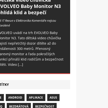
EVOLVEO Baby Monitor N3
hlídá klid a bezpečí
d IT Revue v Elektronika
Komentáře nejsou
ovolené
VOLVEO uvádí na trh EVOLVEO Baby
onitor N3. Tato dětská video chůvička
ajistí nepřetržitý dozor dítěte až do
zdálenosti 300 metrů. Přenosný
arevný monitor a řada pokročilých
unkcí přináší klid rodičům a bezpečnost
ítěti. Video
[...]
TÍTKY
E
ANDROID
APLIKACE
ASUS
NQ
BEZDRÁTOVÁ
BEZPEČNOST