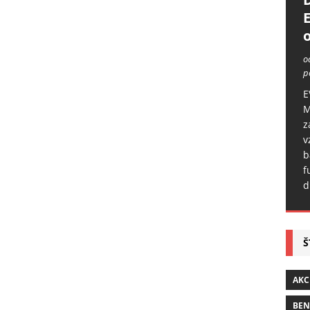
o
o
p
E
M
z
v
b
f
d
Š
AKC
BE