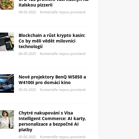
italskou pizzerii
09-05-2025
Komentáře nejsou povolené
Blockchain a růst krypto kasin:
Co by měli vědět milovníci
technologií
06-05-2025
Komentáře nejsou povolené
Nové projektory BenQ W5850 a
W4100i pro domácí kino
05-05-2025
Komentáře nejsou povolené
Chytré nakupování s Visa
Intelligent Commerce: AI karty,
personalizace a bezpečné AI
platby
05-05-2025
Komentáře nejsou povolené