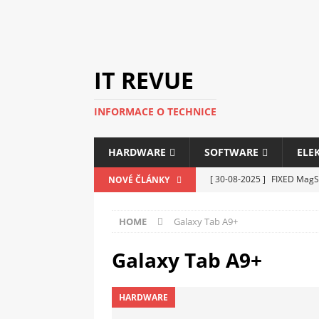
IT REVUE
INFORMACE O TECHNICE
HARDWARE
SOFTWARE
ELE
[ 30-08-2025 ]
FIXED MagSa
NOVÉ ČLÁNKY
ELEKTRONIKA
HOME
Galaxy Tab A9+
[ 14-05-2025 ]
Genius na v
kanceláře i domácnosti
Galaxy Tab A9+
[ 12-05-2025 ]
Nová řada m
HARDWARE
C5100 a 6100
PERIFERI