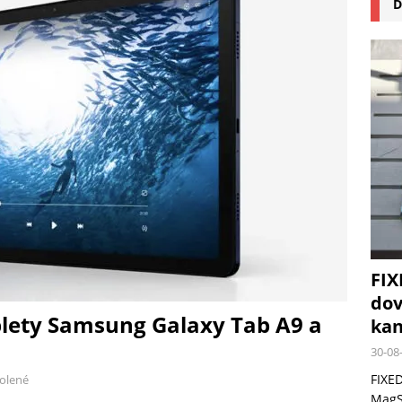
D
na pizzu Cuisinart CPZ-120 promění vaši kuchyň na italskou pizzerii
 růst krypto kasin: Co by měli vědět milovníci technologií
FIX
dov
lety Samsung Galaxy Tab A9 a
kan
30-08
FIXED
olené
MagSa