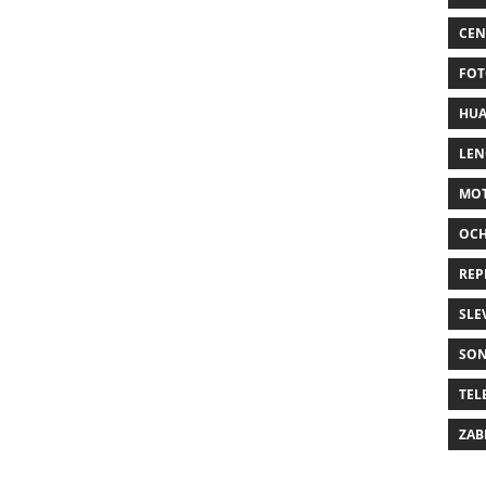
CEN
FOT
HUA
LE
MO
OC
REP
SLE
SO
TEL
ZAB