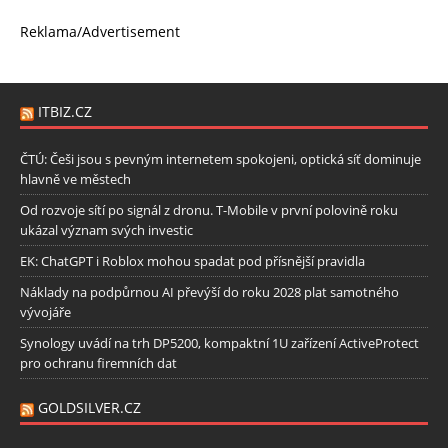
Reklama/Advertisement
ITBIZ.CZ
ČTÚ: Češi jsou s pevným internetem spokojeni, optická síť dominuje
hlavně ve městech
Od rozvoje sítí po signál z dronu. T-Mobile v první polovině roku
ukázal význam svých investic
EK: ChatGPT i Roblox mohou spadat pod přísnější pravidla
Náklady na podpůrnou AI převýší do roku 2028 plat samotného
vývojáře
Synology uvádí na trh DP5200, kompaktní 1U zařízení ActiveProtect
pro ochranu firemních dat
GOLDSILVER.CZ