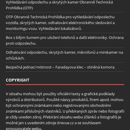
Vyhledávání odposlechu a skrytých kamer Obranně Technická
Prohlídka (OTP)
OTP Obranně Technická Prohlídka pro vyhledávání odposlechu
vozidla, skrytých kamer, odhalování elektronického sledování a
monitoringu vozu. Vyhledávání lokalizátorů.
Box s bílým šumem pro uložení telefonů a další elektroniky. Ochrana
proti odposlechu.
Odhalování odposlechu, skrytých kamer, mikrofonů a minikamer na
schůzkách.
Bezpečná jednací místnost – Faradayova klec – stíněná komora.
COPYRIGHT
V obsahu mohou být použity oficiální texty a grafické podklady
výrobců a distributorů. Použité názvy produktů, firem apod. mohou
být ochrannými známkami nebo registrovanými obchodními
známkami příslušných vlastníků. U přebíraných zpráv nebo fotografií
je vždy uveden zdroj. Přebírání obsahu webu (článků a fotografií) je
možné jen s uvedením zdroje itrevue.cz a se souhlasem
provozovatele webu.