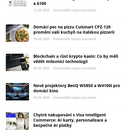
a 6100
12-05-2025
Komentáře nejsou povolené
Domácí pec na pizzu Cuisinart CPZ-120
promění vaši kuchyň na italskou pizzerii
09-05-2025
Komentáře nejsou povolené
Blockchain a růst krypto kasin: Co by měli
vědět milovníci technologií
06-05-2025
Komentáře nejsou povolené
Nové projektory BenQ W5850 a W4100i pro
domácí kino
05-05-2025
Komentáře nejsou povolené
Chytré nakupování s Visa Intelligent
Commerce: AI karty, personalizace a
bezpečné AI platby