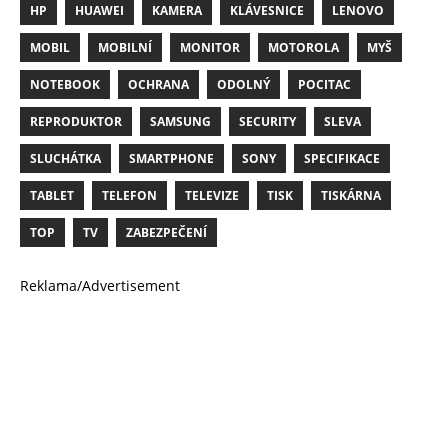
HP
HUAWEI
KAMERA
KLÁVESNICE
LENOVO
MOBIL
MOBILNÍ
MONITOR
MOTOROLA
MYŠ
NOTEBOOK
OCHRANA
ODOLNÝ
POCITAC
REPRODUKTOR
SAMSUNG
SECURITY
SLEVA
SLUCHÁTKA
SMARTPHONE
SONY
SPECIFIKACE
TABLET
TELEFON
TELEVIZE
TISK
TISKÁRNA
TOP
TV
ZABEZPEČENÍ
Reklama/Advertisement