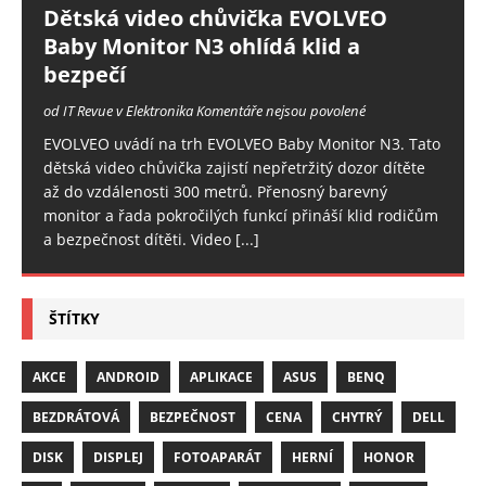
Dětská video chůvička EVOLVEO
Baby Monitor N3 ohlídá klid a
bezpečí
od IT Revue v Elektronika
Komentáře nejsou povolené
EVOLVEO uvádí na trh EVOLVEO Baby Monitor N3. Tato
dětská video chůvička zajistí nepřetržitý dozor dítěte
až do vzdálenosti 300 metrů. Přenosný barevný
monitor a řada pokročilých funkcí přináší klid rodičům
a bezpečnost dítěti. Video
[...]
ŠTÍTKY
AKCE
ANDROID
APLIKACE
ASUS
BENQ
BEZDRÁTOVÁ
BEZPEČNOST
CENA
CHYTRÝ
DELL
DISK
DISPLEJ
FOTOAPARÁT
HERNÍ
HONOR