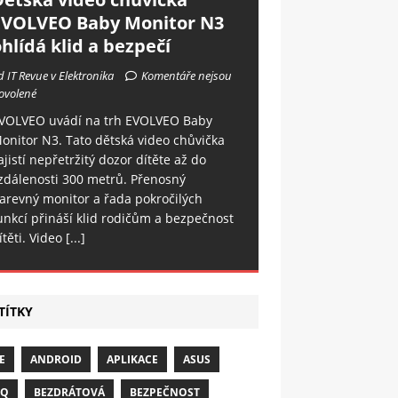
EVOLVEO Baby Monitor N3
hlídá klid a bezpečí
d IT Revue v Elektronika
Komentáře nejsou
ovolené
VOLVEO uvádí na trh EVOLVEO Baby
onitor N3. Tato dětská video chůvička
ajistí nepřetržitý dozor dítěte až do
zdálenosti 300 metrů. Přenosný
arevný monitor a řada pokročilých
unkcí přináší klid rodičům a bezpečnost
ítěti. Video
[...]
TÍTKY
E
ANDROID
APLIKACE
ASUS
NQ
BEZDRÁTOVÁ
BEZPEČNOST