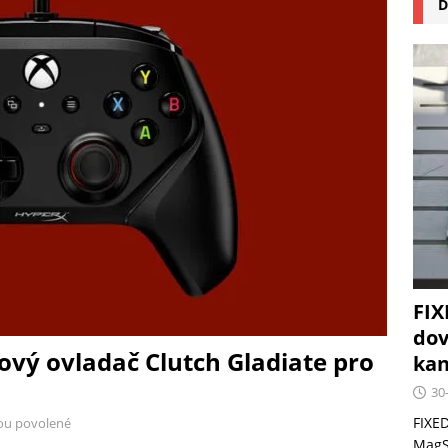
D
na pizzu Cuisinart CPZ-120 promění vaši kuchyň na italskou
 růst krypto kasin: Co by měli vědět milovníci technologií
FIX
dov
ový ovladač Clutch Gladiate pro
kan
30
FIXED
ou povolené
MagSa