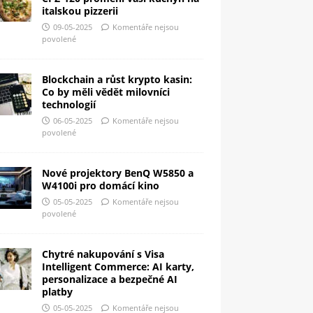
italskou pizzerii
09-05-2025
Komentáře nejsou
povolené
Blockchain a růst krypto kasin:
Co by měli vědět milovníci
technologií
06-05-2025
Komentáře nejsou
povolené
Nové projektory BenQ W5850 a
W4100i pro domácí kino
05-05-2025
Komentáře nejsou
povolené
Chytré nakupování s Visa
Intelligent Commerce: AI karty,
personalizace a bezpečné AI
platby
05-05-2025
Komentáře nejsou