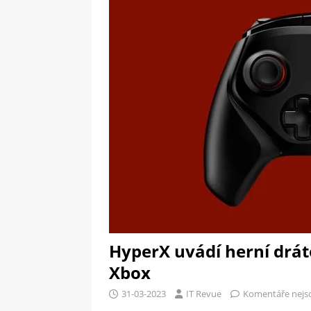
[ 09-05-2025 ]
Domácí pec 
pizzerii
OSTATNÍ
[ 06-05-2025 ]
Blockchain a
SOFTWARE
HyperX uvádí herní drát
Xbox
31-03-2023
IT Revue
Komentáře nejs