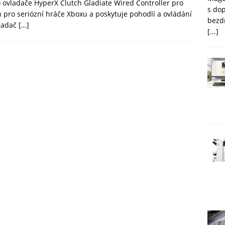
ovladače HyperX Clutch Gladiate Wired Controller pro
s do
n pro seriózní hráče Xboxu a poskytuje pohodlí a ovládání
bezd
vladač
[…]
[...]