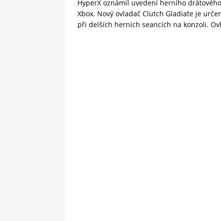
HyperX oznámil uvedení herního drátového 
Xbox. Nový ovladač Clutch Gladiate je urče
při delších herních seancích na konzoli. O