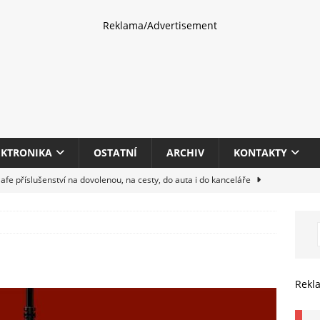
Reklama/Advertisement
EKTRONIKA
OSTATNÍ
ARCHIV
KONTAKTY
fe příslušenství na dovolenou, na cesty, do auta i do kanceláře
eletrhu COMPUTEX 2025 představí nové příslušenství pro hráče,
HARDWARE
multifunkčních kancelářských tiskáren Canon imageFORCE s modely
Rekl
E