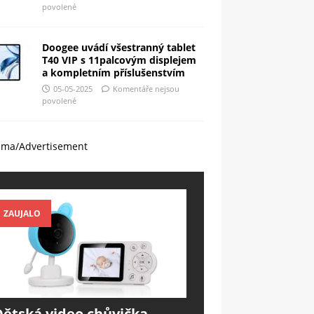
povolené
Doogee uvádí všestranný tablet
T40 VIP s 11palcovým displejem
a kompletním příslušenstvím
05-05-2025
Komentáře nejsou
povolené
ama/Advertisement
ZAUJALO
Dětská video chůvička