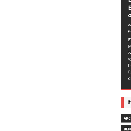
o
o
p
E
M
z
v
b
f
d
Š
AKC
BE