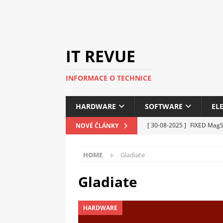
IT REVUE
INFORMACE O TECHNICE
HARDWARE
SOFTWARE
EL
[ 30-08-2025 ]
FIXED MagSa
NOVÉ ČLÁNKY
ELEKTRONIKA
HOME
Gladiate
[ 14-05-2025 ]
Genius na v
kanceláře i domácnosti
Gladiate
[ 12-05-2025 ]
Nová řada 
HARDWARE
C5100 a 6100
PERIFERI