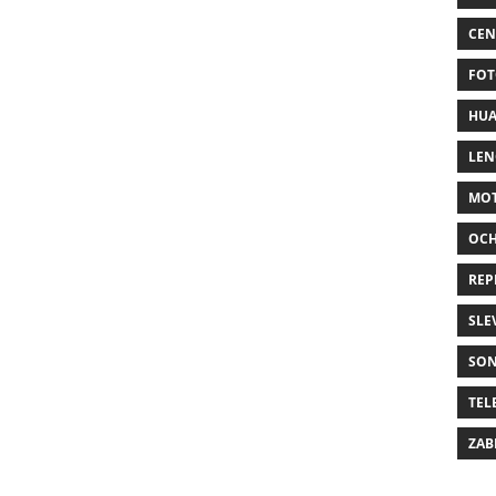
CEN
FOT
HUA
LE
MO
OC
REP
SLE
SO
TEL
ZAB