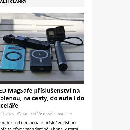
ALŠÍ ČLÁNKY
ED MagSafe příslušenství na
olenou, na cesty, do auta i do
celáře
-08-2025
Komentáře nejsou povolené
 nabízí celkem bohaté příslušenství pro
fe telefony (standardně iPhone, ostatní