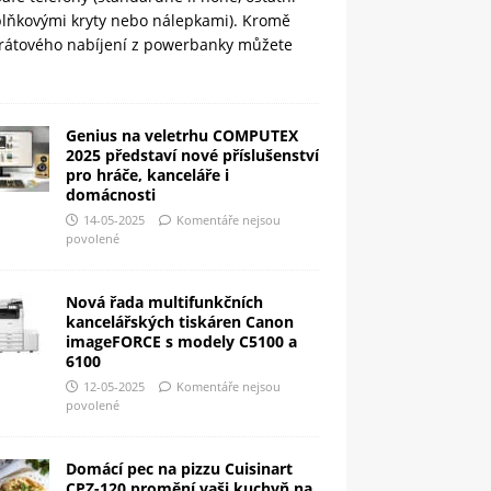
plňkovými kryty nebo nálepkami). Kromě
rátového nabíjení z powerbanky můžete
Genius na veletrhu COMPUTEX
2025 představí nové příslušenství
pro hráče, kanceláře i
domácnosti
14-05-2025
Komentáře nejsou
povolené
Nová řada multifunkčních
kancelářských tiskáren Canon
imageFORCE s modely C5100 a
6100
12-05-2025
Komentáře nejsou
povolené
Domácí pec na pizzu Cuisinart
CPZ-120 promění vaši kuchyň na