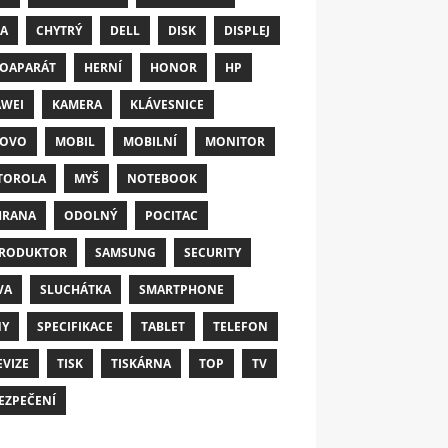
A
CHYTRÝ
DELL
DISK
DISPLEJ
OAPARÁT
HERNÍ
HONOR
HP
WEI
KAMERA
KLÁVESNICE
NOVO
MOBIL
MOBILNÍ
MONITOR
TOROLA
MYŠ
NOTEBOOK
HRANA
ODOLNÝ
POCITAC
RODUKTOR
SAMSUNG
SECURITY
VA
SLUCHÁTKA
SMARTPHONE
NY
SPECIFIKACE
TABLET
TELEFON
EVIZE
TISK
TISKÁRNA
TOP
TV
EZPEČENÍ