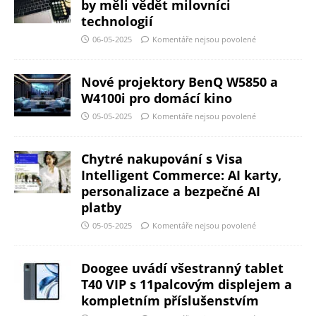
by měli vědět milovníci
technologií
06-05-2025
Komentáře nejsou povolené
Nové projektory BenQ W5850 a
W4100i pro domácí kino
05-05-2025
Komentáře nejsou povolené
Chytré nakupování s Visa
Intelligent Commerce: AI karty,
personalizace a bezpečné AI
platby
05-05-2025
Komentáře nejsou povolené
Doogee uvádí všestranný tablet
T40 VIP s 11palcovým displejem a
kompletním příslušenstvím