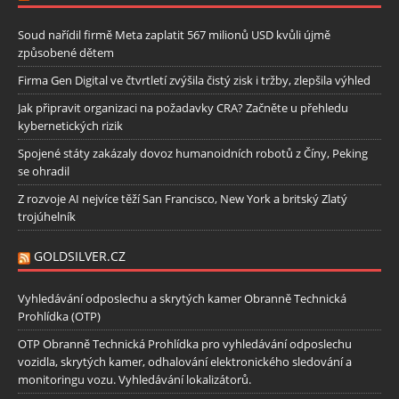
Soud nařídil firmě Meta zaplatit 567 milionů USD kvůli újmě
způsobené dětem
Firma Gen Digital ve čtvrtletí zvýšila čistý zisk i tržby, zlepšila výhled
Jak připravit organizaci na požadavky CRA? Začněte u přehledu
kybernetických rizik
Spojené státy zakázaly dovoz humanoidních robotů z Číny, Peking
se ohradil
Z rozvoje AI nejvíce těží San Francisco, New York a britský Zlatý
trojúhelník
GOLDSILVER.CZ
Vyhledávání odposlechu a skrytých kamer Obranně Technická
Prohlídka (OTP)
OTP Obranně Technická Prohlídka pro vyhledávání odposlechu
vozidla, skrytých kamer, odhalování elektronického sledování a
monitoringu vozu. Vyhledávání lokalizátorů.