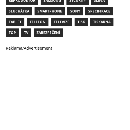
REPRODUKTOR
SAMSUNG
SECURITY
SLEVA
SLUCHÁTKA
SMARTPHONE
SONY
SPECIFIKACE
TABLET
TELEFON
TELEVIZE
TISK
TISKÁRNA
TOP
TV
ZABEZPEČENÍ
Reklama/Advertisement