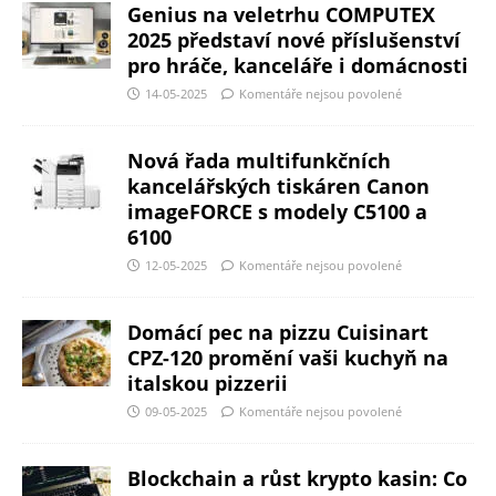
Genius na veletrhu COMPUTEX
2025 představí nové příslušenství
pro hráče, kanceláře i domácnosti
14-05-2025
Komentáře nejsou povolené
Nová řada multifunkčních
kancelářských tiskáren Canon
imageFORCE s modely C5100 a
6100
12-05-2025
Komentáře nejsou povolené
Domácí pec na pizzu Cuisinart
CPZ-120 promění vaši kuchyň na
italskou pizzerii
09-05-2025
Komentáře nejsou povolené
Blockchain a růst krypto kasin: Co