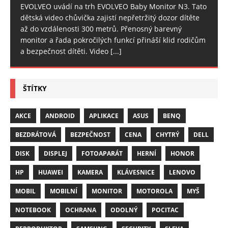
EVOLVEO uvádí na trh EVOLVEO Baby Monitor N3. Tato
dětská video chůvička zajistí nepřetržitý dozor dítěte
až do vzdálenosti 300 metrů. Přenosný barevný
monitor a řada pokročilých funkcí přináší klid rodičům
a bezpečnost dítěti. Video
[...]
ŠTÍTKY
AKCE
ANDROID
APLIKACE
ASUS
BENQ
BEZDRÁTOVÁ
BEZPEČNOST
CENA
CHYTRÝ
DELL
DISK
DISPLEJ
FOTOAPARÁT
HERNÍ
HONOR
HP
HUAWEI
KAMERA
KLÁVESNICE
LENOVO
MOBIL
MOBILNÍ
MONITOR
MOTOROLA
MYŠ
NOTEBOOK
OCHRANA
ODOLNÝ
POCITAC