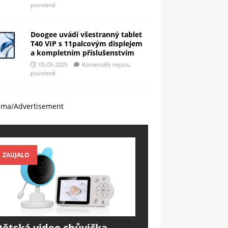
povolené
Doogee uvádí všestranný tablet
T40 VIP s 11palcovým displejem
a kompletním příslušenstvím
05-05-2025
Komentáře nejsou
povolené
ama/Advertisement
ZAUJALO
Dětská video chůvička