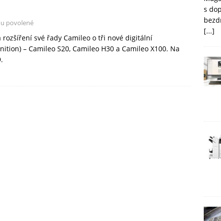
s do
bezd
ou povolené
[...]
zšíření své řady Camileo o tři nové digitální
inition) – Camileo S20, Camileo H30 a Camileo X100. Na
.