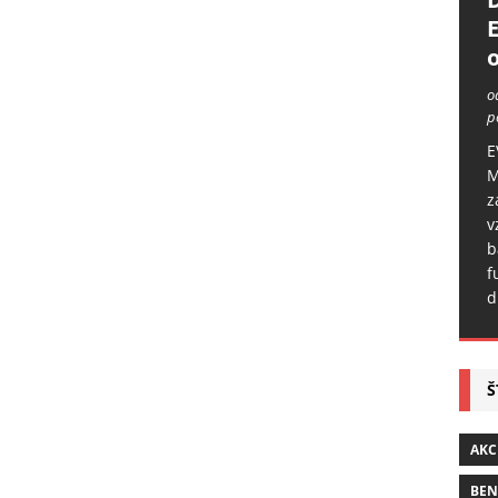
o
o
p
E
M
z
v
b
f
d
Š
AKC
BE