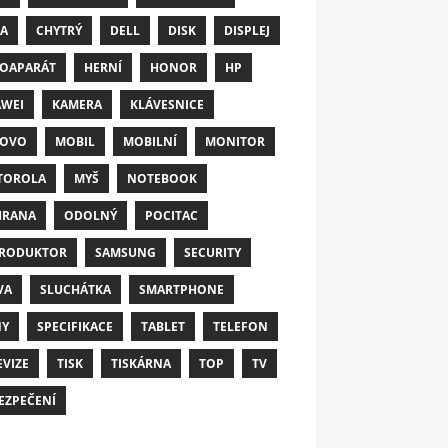
A
CHYTRÝ
DELL
DISK
DISPLEJ
OAPARÁT
HERNÍ
HONOR
HP
WEI
KAMERA
KLÁVESNICE
NOVO
MOBIL
MOBILNÍ
MONITOR
TOROLA
MYŠ
NOTEBOOK
HRANA
ODOLNÝ
POCITAC
RODUKTOR
SAMSUNG
SECURITY
VA
SLUCHÁTKA
SMARTPHONE
NY
SPECIFIKACE
TABLET
TELEFON
EVIZE
TISK
TISKÁRNA
TOP
TV
EZPEČENÍ