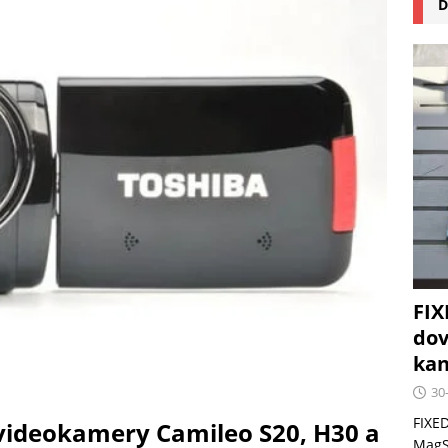
D
na pizzu Cuisinart CPZ-120 promění vaši kuchyň na italskou pizzerii
 růst krypto kasin: Co by měli vědět milovníci technologií
FIX
dov
kan
30
FIXED
 videokamery Camileo S20, H30 a
MagSa