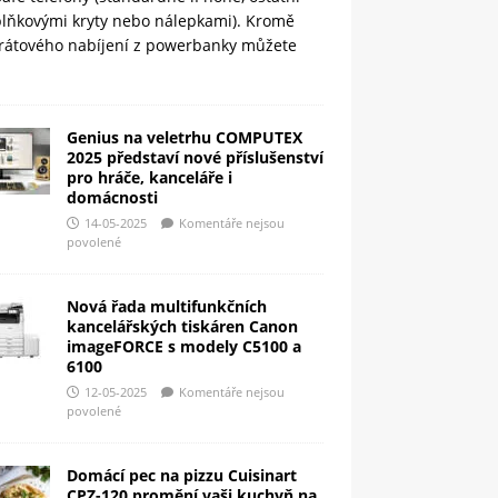
plňkovými kryty nebo nálepkami). Kromě
rátového nabíjení z powerbanky můžete
Genius na veletrhu COMPUTEX
2025 představí nové příslušenství
pro hráče, kanceláře i
domácnosti
14-05-2025
Komentáře nejsou
povolené
Nová řada multifunkčních
kancelářských tiskáren Canon
imageFORCE s modely C5100 a
6100
12-05-2025
Komentáře nejsou
povolené
Domácí pec na pizzu Cuisinart
CPZ-120 promění vaši kuchyň na