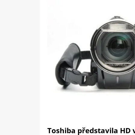
[ 09-05-2025 ]
Domácí pec 
OSTATNÍ
[ 06-05-2025 ]
Blockchain a
SOFTWARE
Toshiba představila HD