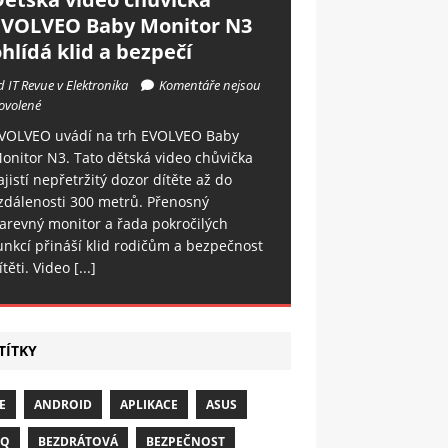
EVOLVEO Baby Monitor N3
hlídá klid a bezpečí
d IT Revue v Elektronika
Komentáře nejsou
ovolené
VOLVEO uvádí na trh EVOLVEO Baby
onitor N3. Tato dětská video chůvička
ajistí nepřetržitý dozor dítěte až do
zdálenosti 300 metrů. Přenosný
arevný monitor a řada pokročilých
unkcí přináší klid rodičům a bezpečnost
ítěti. Video
[...]
TÍTKY
E
ANDROID
APLIKACE
ASUS
NQ
BEZDRÁTOVÁ
BEZPEČNOST