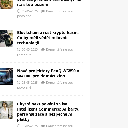
italskou pizzerii
09-05-2025
Komentáře nejsou
povolené
Blockchain a růst krypto kasin:
Co by měli vědět milovníci
technologií
06-05-2025
Komentáře nejsou
povolené
Nové projektory BenQ W5850 a
W4100i pro domácí kino
05-05-2025
Komentáře nejsou
povolené
Chytré nakupování s Visa
Intelligent Commerce: AI karty,
personalizace a bezpečné AI
platby
05-05-2025
Komentáře nejsou