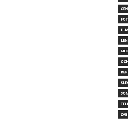
CEN
FOT
HUA
LE
MO
OC
REP
SLE
SO
TEL
ZAB