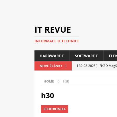
IT REVUE
INFORMACE O TECHNICE
HARDWARE
SOFTWARE
ELE
[ 30-08-2025 ]
FIXED MagSa
NOVÉ ČLÁNKY
ELEKTRONIKA
HOME
h30
[ 14-05-2025 ]
Genius na v
kanceláře i domácnosti
h30
[ 12-05-2025 ]
Nová řada m
ELEKTRONIKA
C5100 a 6100
PERIFERI