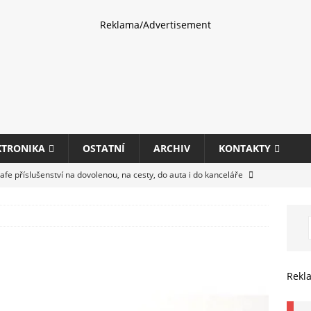
Reklama/Advertisement
KTRONIKA
OSTATNÍ
ARCHIV
KONTAKTY
fe příslušenství na dovolenou, na cesty, do auta i do kanceláře
eletrhu COMPUTEX 2025 představí nové příslušenství pro hráče,
HARDWARE
ultifunkčních kancelářských tiskáren Canon imageFORCE s modely
Rekl
E