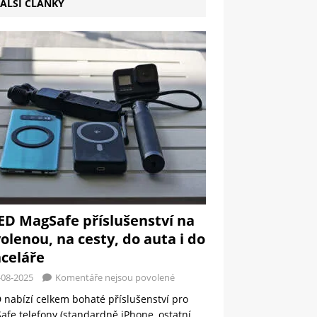
ALŠÍ ČLÁNKY
ED MagSafe příslušenství na
olenou, na cesty, do auta i do
celáře
-08-2025
Komentáře nejsou povolené
 nabízí celkem bohaté příslušenství pro
fe telefony (standardně iPhone, ostatní