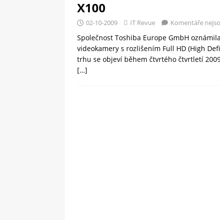
X100
02-10-2009
IT Revue
Komentáře nejs
Společnost Toshiba Europe GmbH oznámila ro
videokamery s rozlišením Full HD (High Def
trhu se objeví během čtvrtého čtvrtletí 2009
[…]