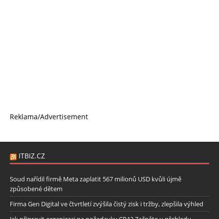
Reklama/Advertisement
ITBIZ.CZ
Soud nařídil firmě Meta zaplatit 567 milionů USD kvůli újmě
způsobené dětem
Firma Gen Digital ve čtvrtletí zvýšila čistý zisk i tržby, zlepšila výhled
Jak připravit organizaci na požadavky CRA? Začněte u přehledu