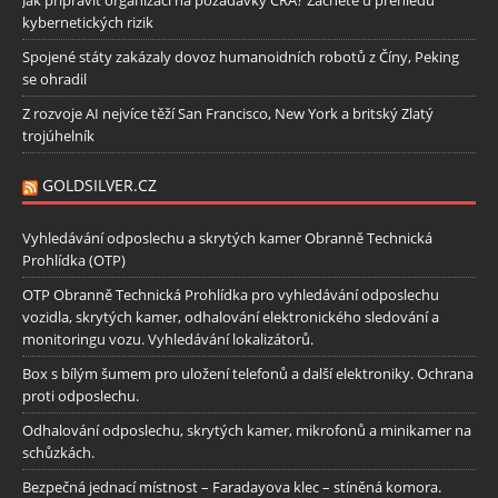
kybernetických rizik
Spojené státy zakázaly dovoz humanoidních robotů z Číny, Peking
se ohradil
Z rozvoje AI nejvíce těží San Francisco, New York a britský Zlatý
trojúhelník
GOLDSILVER.CZ
Vyhledávání odposlechu a skrytých kamer Obranně Technická
Prohlídka (OTP)
OTP Obranně Technická Prohlídka pro vyhledávání odposlechu
vozidla, skrytých kamer, odhalování elektronického sledování a
monitoringu vozu. Vyhledávání lokalizátorů.
Box s bílým šumem pro uložení telefonů a další elektroniky. Ochrana
proti odposlechu.
Odhalování odposlechu, skrytých kamer, mikrofonů a minikamer na
schůzkách.
Bezpečná jednací místnost – Faradayova klec – stíněná komora.