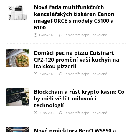
Nová řada multifunkčních
kancelářských tiskáren Canon
imageFORCE s modely C5100 a
6100
12-05-2025
Komentáře nejsou povolené
Domácí pec na pizzu Cuisinart
CPZ-120 promění vaši kuchyň na
italskou pizzerii
09-05-2025
Komentáře nejsou povolené
Blockchain a růst krypto kasin: Co
by měli vědět milovníci
technologií
06-05-2025
Komentáře nejsou povolené
Nové projektory BenQ W5850 a