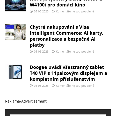
W4100i pro domácí kino
05-05-2025
Komentáře nejsou povolené
Chytré nakupování s Visa
Intelligent Commerce: AI karty,
personalizace a bezpečné AI
platby
05-05-2025
Komentáře nejsou povolené
Doogee uvádí všestranný tablet
T40 VIP s 11palcovým displejem a
kompletním příslušenstvím
05-05-2025
Komentáře nejsou povolené
Reklama/Advertisement