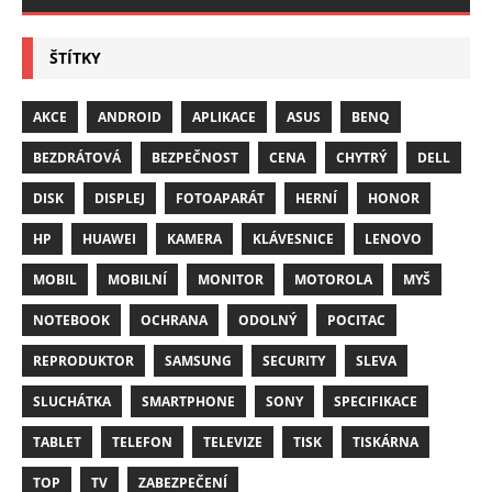
ŠTÍTKY
AKCE
ANDROID
APLIKACE
ASUS
BENQ
BEZDRÁTOVÁ
BEZPEČNOST
CENA
CHYTRÝ
DELL
DISK
DISPLEJ
FOTOAPARÁT
HERNÍ
HONOR
HP
HUAWEI
KAMERA
KLÁVESNICE
LENOVO
MOBIL
MOBILNÍ
MONITOR
MOTOROLA
MYŠ
NOTEBOOK
OCHRANA
ODOLNÝ
POCITAC
REPRODUKTOR
SAMSUNG
SECURITY
SLEVA
SLUCHÁTKA
SMARTPHONE
SONY
SPECIFIKACE
TABLET
TELEFON
TELEVIZE
TISK
TISKÁRNA
TOP
TV
ZABEZPEČENÍ