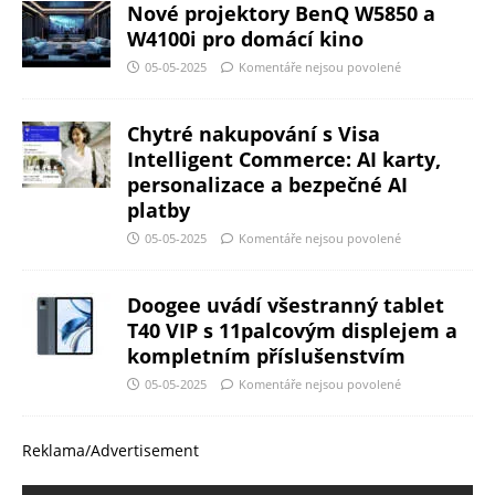
Nové projektory BenQ W5850 a
W4100i pro domácí kino
05-05-2025
Komentáře nejsou povolené
Chytré nakupování s Visa
Intelligent Commerce: AI karty,
personalizace a bezpečné AI
platby
05-05-2025
Komentáře nejsou povolené
Doogee uvádí všestranný tablet
T40 VIP s 11palcovým displejem a
kompletním příslušenstvím
05-05-2025
Komentáře nejsou povolené
Reklama/Advertisement