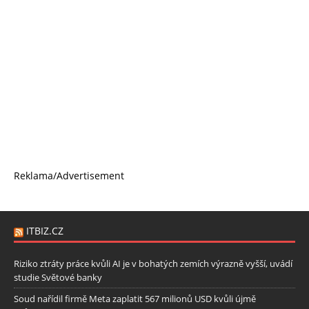
Reklama/Advertisement
ITBIZ.CZ
Riziko ztráty práce kvůli AI je v bohatých zemích výrazně vyšší, uvádí
studie Světové banky
Soud nařídil firmě Meta zaplatit 567 milionů USD kvůli újmě