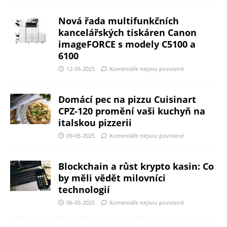
Nová řada multifunkčních
kancelářských tiskáren Canon
imageFORCE s modely C5100 a
6100
12-05-2025
Komentáře nejsou povolené
Domácí pec na pizzu Cuisinart
CPZ-120 promění vaši kuchyň na
italskou pizzerii
09-05-2025
Komentáře nejsou povolené
Blockchain a růst krypto kasin: Co
by měli vědět milovníci
technologií
06-05-2025
Komentáře nejsou povolené