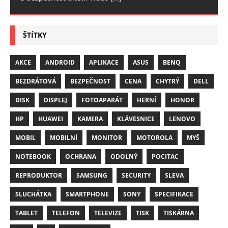
ŠTÍTKY
AKCE
ANDROID
APLIKACE
ASUS
BENQ
BEZDRÁTOVÁ
BEZPEČNOST
CENA
CHYTRÝ
DELL
DISK
DISPLEJ
FOTOAPARÁT
HERNÍ
HONOR
HP
HUAWEI
KAMERA
KLÁVESNICE
LENOVO
MOBIL
MOBILNÍ
MONITOR
MOTOROLA
MYŠ
NOTEBOOK
OCHRANA
ODOLNÝ
POCITAC
REPRODUKTOR
SAMSUNG
SECURITY
SLEVA
SLUCHÁTKA
SMARTPHONE
SONY
SPECIFIKACE
TABLET
TELEFON
TELEVIZE
TISK
TISKÁRNA