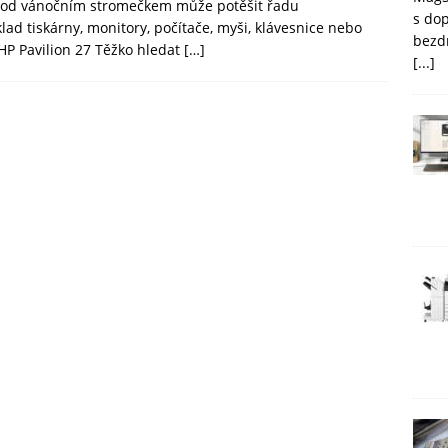
 pod vánočním stromečkem může potěšit řadu
s do
ad tiskárny, monitory, počítače, myši, klávesnice nebo
bezd
 HP Pavilion 27 Těžko hledat
[…]
[...]