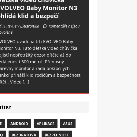
EVOLVEO Baby Monitor N3
hlídá klid a bezpečí
d IT Revue v Elektronika
Komentáře nejsou
ovolené
VOLVEO uvádí na trh EVOLVEO Baby
onitor N3. Tato dětská video chůvička
ajistí nepřetržitý dozor dítěte až do
zdálenosti 300 metrů. Přenosný
arevný monitor a řada pokročilých
unkcí přináší klid rodičům a bezpečnost
ítěti. Video
[...]
TÍTKY
E
ANDROID
APLIKACE
ASUS
NQ
BEZDRÁTOVÁ
BEZPEČNOST