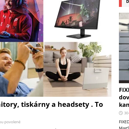
D
na pizzu Cuisinart CPZ-120 promění vaši kuchyň na italskou
 růst krypto kasin: Co by měli vědět milovníci technologií
FIX
dov
tory, tiskárny a headsety . To
kan
30
FIXED
ou povolené
MagSa