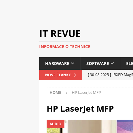
IT REVUE
INFORMACE O TECHNICE
HARDWARE
SOFTWARE
EL
[ 30-08-2025 ]
FIXED MagSa
NOVÉ ČLÁNKY
ELEKTRONIKA
HOME
HP LaserJet MFP
[ 14-05-2025 ]
Genius na v
kanceláře i domácnosti
HP LaserJet MFP
[ 12-05-2025 ]
Nová řada 
AUDIO
C5100 a 6100
PERIFERI