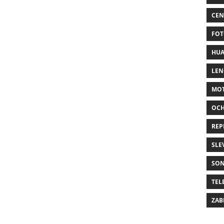
CEN
FOT
HUA
LE
MO
OC
REP
SLE
SO
TEL
ZAB