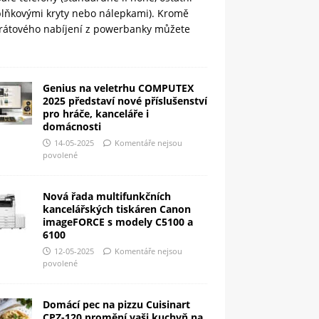
plňkovými kryty nebo nálepkami). Kromě
rátového nabíjení z powerbanky můžete
Genius na veletrhu COMPUTEX
2025 představí nové příslušenství
pro hráče, kanceláře i
domácnosti
14-05-2025
Komentáře nejsou
povolené
Nová řada multifunkčních
kancelářských tiskáren Canon
imageFORCE s modely C5100 a
6100
12-05-2025
Komentáře nejsou
povolené
Domácí pec na pizzu Cuisinart
CPZ-120 promění vaši kuchyň na