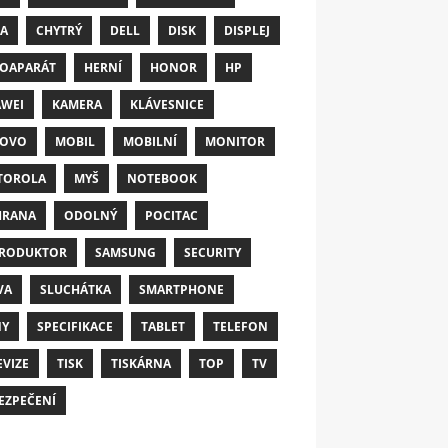
A
CHYTRÝ
DELL
DISK
DISPLEJ
OAPARÁT
HERNÍ
HONOR
HP
WEI
KAMERA
KLÁVESNICE
NOVO
MOBIL
MOBILNÍ
MONITOR
TOROLA
MYŠ
NOTEBOOK
HRANA
ODOLNÝ
POCITAC
RODUKTOR
SAMSUNG
SECURITY
VA
SLUCHÁTKA
SMARTPHONE
NY
SPECIFIKACE
TABLET
TELEFON
EVIZE
TISK
TISKÁRNA
TOP
TV
EZPEČENÍ