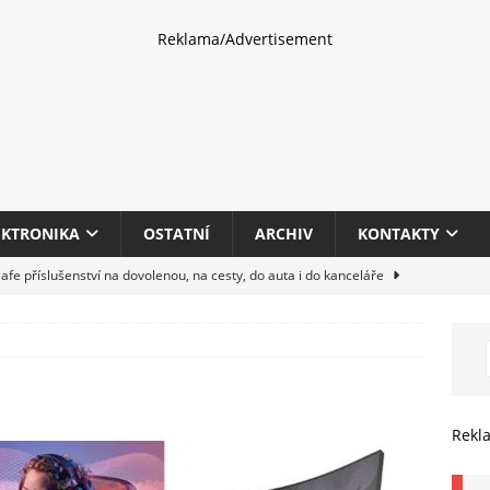
Reklama/Advertisement
EKTRONIKA
OSTATNÍ
ARCHIV
KONTAKTY
fe příslušenství na dovolenou, na cesty, do auta i do kanceláře
eletrhu COMPUTEX 2025 představí nové příslušenství pro hráče,
HARDWARE
multifunkčních kancelářských tiskáren Canon imageFORCE s modely
Rekl
E