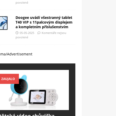
povolené
Doogee uvádí všestranný tablet
T40 VIP s 11palcovým displejem
a kompletním příslušenstvím
05-05-2025
Komentáře nejsou
povolené
ama/Advertisement
ZAUJALO
Dětská video chůvička