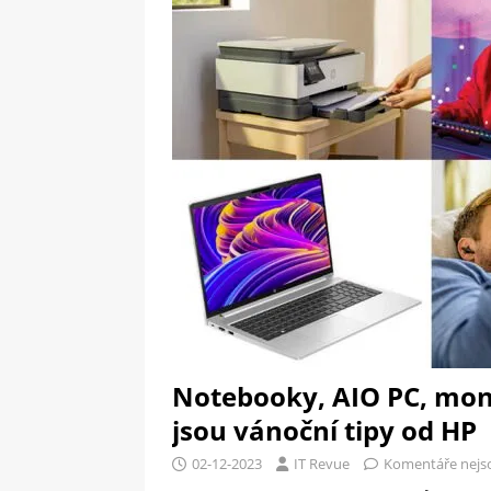
[ 09-05-2025 ]
Domácí pec 
pizzerii
OSTATNÍ
[ 06-05-2025 ]
Blockchain a
SOFTWARE
Notebooky, AIO PC, moni
jsou vánoční tipy od HP
02-12-2023
IT Revue
Komentáře nejs