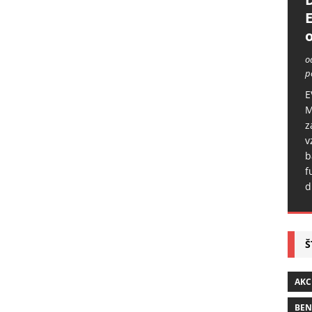
o
o
p
E
M
z
v
b
f
d
Š
AKC
BE