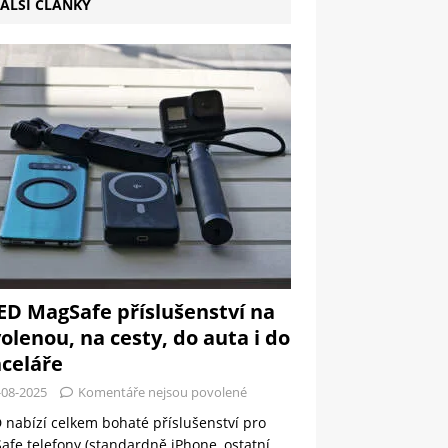
ALŠÍ ČLÁNKY
ED MagSafe příslušenství na
olenou, na cesty, do auta i do
celáře
-08-2025
Komentáře nejsou povolené
 nabízí celkem bohaté příslušenství pro
fe telefony (standardně iPhone, ostatní