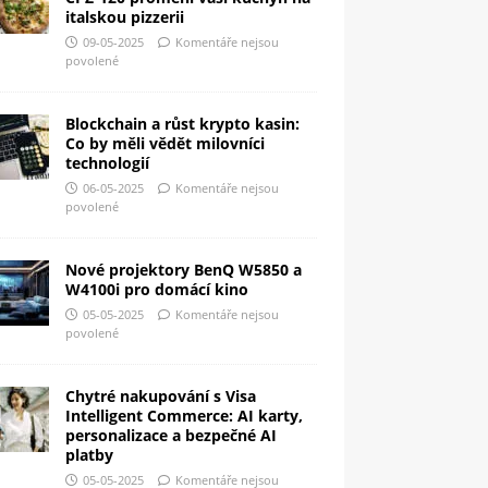
italskou pizzerii
09-05-2025
Komentáře nejsou
povolené
Blockchain a růst krypto kasin:
Co by měli vědět milovníci
technologií
06-05-2025
Komentáře nejsou
povolené
Nové projektory BenQ W5850 a
W4100i pro domácí kino
05-05-2025
Komentáře nejsou
povolené
Chytré nakupování s Visa
Intelligent Commerce: AI karty,
personalizace a bezpečné AI
platby
05-05-2025
Komentáře nejsou