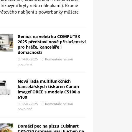
plňkovými kryty nebo nálepkami). Kromě
rátového nabíjení z powerbanky můžete
Genius na veletrhu COMPUTEX
2025 představí nové příslušenství
pro hráče, kanceláře i
domácnosti
14-05-2025
Komentáře nejsou
povolené
Nová řada multifunkčních
kancelářských tiskáren Canon
imageFORCE s modely C5100 a
6100
12-05-2025
Komentáře nejsou
povolené
Domácí pec na pizzu Cuisinart
CPZ-120 promění vaši kuchyň na