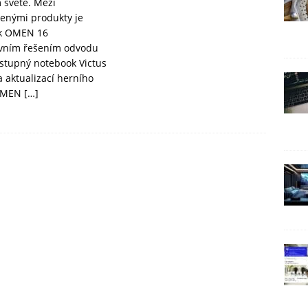
 světě. Mezi
enými produkty je
k OMEN 16
ivním řešením odvodu
ostupný notebook Victus
a aktualizací herního
 OMEN
[…]