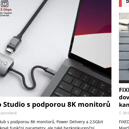
D
na pizzu Cuisinart CPZ-120 promění vaši kuchyň na italskou pizzerii
 růst krypto kasin: Co by měli vědět milovníci technologií
FIX
dov
o Studio s podporou 8K monitorů
kan
30-
 povolené
FIXED
ub s podporou 8K monitorů, Power Delivery a 2,5Gbit
MagSa
čkové funkční parametry, ale také bezkonkurenční