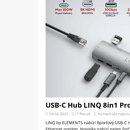
[ 09-05-2025 ]
Domácí pec 
OSTATNÍ
[ 06-05-2025 ]
Blockchain a
SOFTWARE
USB-C Hub LINQ 8in1 Pr
03-02-2023
IT Revue
Komentáře nejsou
LINQ by ELEMENTS nabízí 8portový USB-C H
Ethernet portem. Novinka nabízí nejen špi