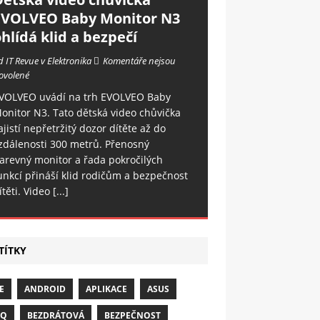
EVOLVEO Baby Monitor N3
hlídá klid a bezpečí
d IT Revue v Elektronika
Komentáře nejsou
ovolené
VOLVEO uvádí na trh EVOLVEO Baby
onitor N3. Tato dětská video chůvička
ajistí nepřetržitý dozor dítěte až do
zdálenosti 300 metrů. Přenosný
arevný monitor a řada pokročilých
unkcí přináší klid rodičům a bezpečnost
ítěti. Video
[...]
TÍTKY
E
ANDROID
APLIKACE
ASUS
NQ
BEZDRÁTOVÁ
BEZPEČNOST