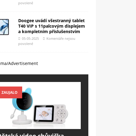
povolené
Doogee uvádí všestranný tablet
T40 VIP s 11palcovým displejem
a kompletním příslušenstvím
05-05-2025
Komentáře nejsou
povolené
ama/Advertisement
ZAUJALO
Dětská video chůvička