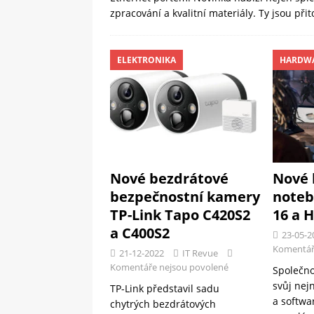
zpracování a kvalitní materiály. Ty jsou 
ELEKTRONIKA
HARDW
Nové bezdrátové
Nové 
bezpečnostní kamery
note
TP-Link Tapo C420S2
16 a H
a C400S2
23-05-2
Komentář
21-12-2022
IT Revue
Komentáře nejsou povolené
Společno
svůj nej
TP-Link představil sadu
a softwa
chytrých bezdrátových