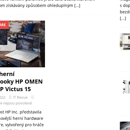
s do
přitom získávány způsobem ohleduplným
[…]
bezd
[...]
ARE
herní
booky HP OMEN
P Victus 15
022
IT Revue
e nejsou povolené
st HP Inc. představila
novější herní hardware
re, vytvořený pro hráče