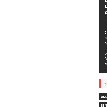
o
o
p
E
M
z
v
b
f
d
Š
AKC
BE