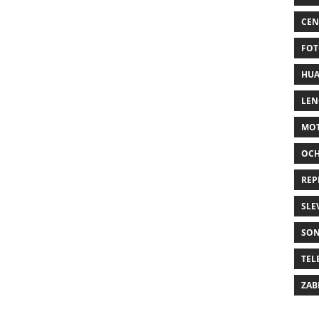
CEN
FOT
HUA
LE
MO
OC
REP
SLE
SO
TEL
ZAB