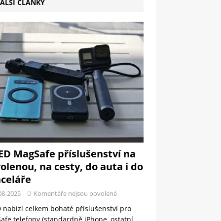
ALŠÍ ČLÁNKY
ED MagSafe příslušenství na
olenou, na cesty, do auta i do
celáře
08-2025
Komentáře nejsou povolené
 nabízí celkem bohaté příslušenství pro
fe telefony (standardně iPhone, ostatní