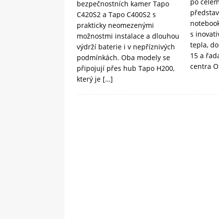
po celém
bezpečnostních kamer Tapo
představ
C420S2 a Tapo C400S2 s
noteboo
prakticky neomezenými
s inovat
možnostmi instalace a dlouhou
tepla, d
výdrží baterie i v nepříznivých
15 a řad
podmínkách. Oba modely se
centra
připojují přes hub Tapo H200,
který je
[…]