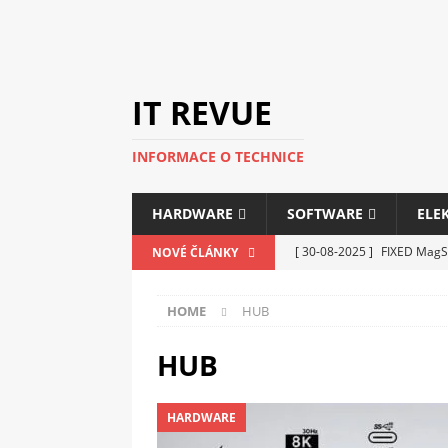
IT REVUE
INFORMACE O TECHNICE
HARDWARE
SOFTWARE
ELE
[ 30-08-2025 ]
FIXED MagSa
NOVÉ ČLÁNKY
ELEKTRONIKA
HOME
HUB
[ 14-05-2025 ]
Genius na v
kanceláře i domácnosti
HUB
[ 12-05-2025 ]
Nová řada m
HARDWARE
C5100 a 6100
PERIFERI