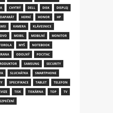
A
CHYTRÝ
DELL
DISK
DISPLEJ
OAPARÁT
HERNÍ
HONOR
HP
WEI
KAMERA
KLÁVESNICE
NOVO
MOBIL
MOBILNÍ
MONITOR
TOROLA
MYŠ
NOTEBOOK
HRANA
ODOLNÝ
POCITAC
RODUKTOR
SAMSUNG
SECURITY
VA
SLUCHÁTKA
SMARTPHONE
NY
SPECIFIKACE
TABLET
TELEFON
EVIZE
TISK
TISKÁRNA
TOP
TV
EZPEČENÍ