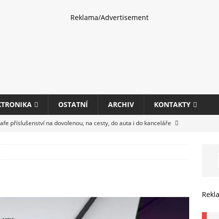
Reklama/Advertisement
KTRONIKA
OSTATNÍ
ARCHIV
KONTAKTY
fe příslušenství na dovolenou, na cesty, do auta i do kanceláře
eletrhu COMPUTEX 2025 představí nové příslušenství pro hráče,
HARDWARE
ultifunkčních kancelářských tiskáren Canon imageFORCE s modely
Rekl
E