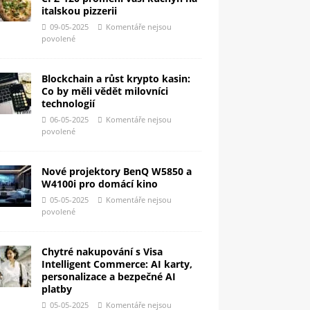
italskou pizzerii
09-05-2025
Komentáře nejsou
povolené
Blockchain a růst krypto kasin:
Co by měli vědět milovníci
technologií
06-05-2025
Komentáře nejsou
povolené
Nové projektory BenQ W5850 a
W4100i pro domácí kino
05-05-2025
Komentáře nejsou
povolené
Chytré nakupování s Visa
Intelligent Commerce: AI karty,
personalizace a bezpečné AI
platby
05-05-2025
Komentáře nejsou