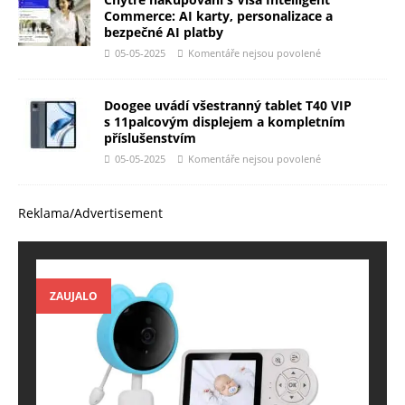
Commerce: AI karty, personalizace a
bezpečné AI platby
05-05-2025
Komentáře nejsou povolené
Doogee uvádí všestranný tablet T40 VIP
s 11palcovým displejem a kompletním
příslušenstvím
05-05-2025
Komentáře nejsou povolené
Reklama/Advertisement
ZAUJALO