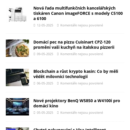
Nová řada multifunkčních kancelářských
tiskáren Canon imageFORCE s modely C5100
a 6100
12-05-2025
Komentáře nejsou povolené
Domácí pec na pizzu Cuisinart CPZ-120
promění vaši kuchyň na italskou pizzerii
09-05-2025
Komentáře nejsou povolené
Blockchain a růst krypto kasin: Co by měli
vědět milovníci technologií
06-05-2025
Komentáře nejsou povolené
Nové projektory BenQ W5850 a W4100i pro
domácí kino
05-05-2025
Komentáře nejsou povolené
Chytré nakupování s Visa Intelligent