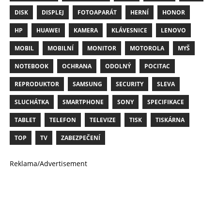
DISK
DISPLEJ
FOTOAPARÁT
HERNÍ
HONOR
HP
HUAWEI
KAMERA
KLÁVESNICE
LENOVO
MOBIL
MOBILNÍ
MONITOR
MOTOROLA
MYŠ
NOTEBOOK
OCHRANA
ODOLNÝ
POCITAC
REPRODUKTOR
SAMSUNG
SECURITY
SLEVA
SLUCHÁTKA
SMARTPHONE
SONY
SPECIFIKACE
TABLET
TELEFON
TELEVIZE
TISK
TISKÁRNA
TOP
TV
ZABEZPEČENÍ
Reklama/Advertisement