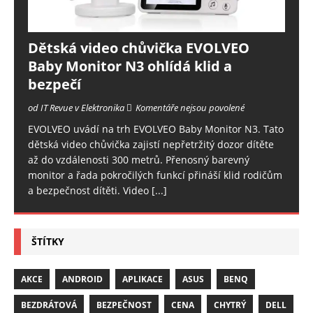
Dětská video chůvička EVOLVEO
Baby Monitor N3 ohlídá klid a
bezpečí
od IT Revue v Elektronika
Komentáře nejsou povolené
EVOLVEO uvádí na trh EVOLVEO Baby Monitor N3. Tato
dětská video chůvička zajistí nepřetržitý dozor dítěte
až do vzdálenosti 300 metrů. Přenosný barevný
monitor a řada pokročilých funkcí přináší klid rodičům
a bezpečnost dítěti. Video
[...]
ŠTÍTKY
AKCE
ANDROID
APLIKACE
ASUS
BENQ
BEZDRÁTOVÁ
BEZPEČNOST
CENA
CHYTRÝ
DELL