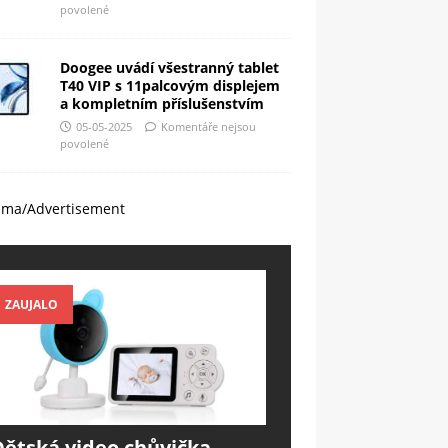
povolené
Doogee uvádí všestranný tablet
T40 VIP s 11palcovým displejem
a kompletním příslušenstvím
05-05-2025
Komentáře nejsou
povolené
ama/Advertisement
ZAUJALO
Dětská video chůvička