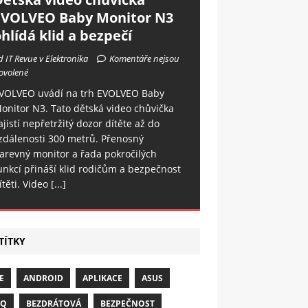
EVOLVEO Baby Monitor N3
hlídá klid a bezpečí
d IT Revue v Elektronika
Komentáře nejsou
ovolené
VOLVEO uvádí na trh EVOLVEO Baby
onitor N3. Tato dětská video chůvička
ajistí nepřetržitý dozor dítěte až do
zdálenosti 300 metrů. Přenosný
arevný monitor a řada pokročilých
unkcí přináší klid rodičům a bezpečnost
ítěti. Video
[...]
TÍTKY
E
ANDROID
APLIKACE
ASUS
NQ
BEZDRÁTOVÁ
BEZPEČNOST