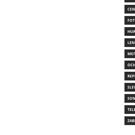
CEN
FOT
HUA
LE
MO
OC
REP
SLE
SO
TEL
ZAB