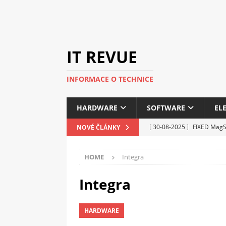
IT REVUE
INFORMACE O TECHNICE
HARDWARE
SOFTWARE
EL
[ 30-08-2025 ]
FIXED MagSa
NOVÉ ČLÁNKY
ELEKTRONIKA
HOME
Integra
[ 14-05-2025 ]
Genius na v
kanceláře i domácnosti
Integra
[ 12-05-2025 ]
Nová řada 
HARDWARE
C5100 a 6100
PERIFERI