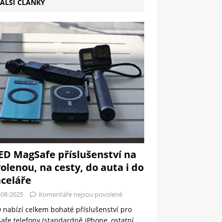
ALŠÍ ČLÁNKY
ED MagSafe příslušenství na
olenou, na cesty, do auta i do
celáře
-08-2025
Komentáře nejsou povolené
 nabízí celkem bohaté příslušenství pro
fe telefony (standardně iPhone, ostatní