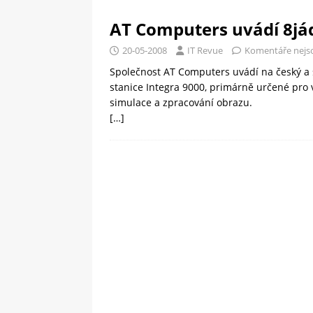
AT Computers uvádí 8jád
20-05-2008
IT Revue
Komentáře nejs
Společnost AT Computers uvádí na český a s
stanice Integra 9000, primárně určené pro 
simulace a zpracování obrazu.
[…]