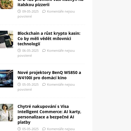
italskou pizzerii
09-05-2025
Komentáře nejsou
povolené
Blockchain a růst krypto kasin:
Co by měli vědět milovníci
technologií
06-05-2025
Komentáře nejsou
povolené
Nové projektory BenQ W5850 a
W4100i pro domácí kino
05-05-2025
Komentáře nejsou
povolené
Chytré nakupování s Visa
Intelligent Commerce: AI karty,
personalizace a bezpečné AI
platby
05-05-2025
Komentáře nejsou