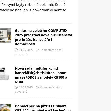
plňkovými kryty nebo nálepkami). Kromě
rátového nabíjení z powerbanky můžete
Genius na veletrhu COMPUTEX
2025 představí nové příslušenství
pro hráče, kanceláře i
domácnosti
14-05-2025
Komentáře nejsou
povolené
Nová řada multifunkčních
kancelářských tiskáren Canon
imageFORCE s modely C5100 a
6100
12-05-2025
Komentáře nejsou
povolené
Domácí pec na pizzu Cuisinart
CPZ-120 promění vaši kuchyň na