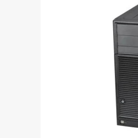
[ 09-05-2025 ]
Domácí pec 
pizzerii
OSTATNÍ
[ 06-05-2025 ]
Blockchain a
SOFTWARE