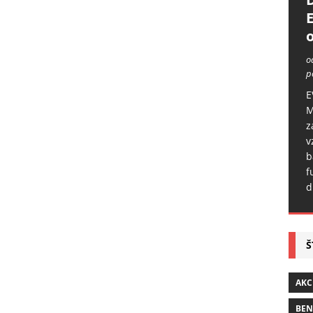
o
o
p
E
M
z
v
b
f
d
Š
AKC
BE