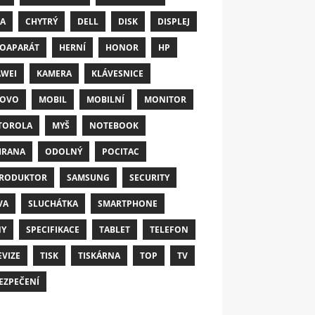
A
CHYTRÝ
DELL
DISK
DISPLEJ
OAPARÁT
HERNÍ
HONOR
HP
WEI
KAMERA
KLÁVESNICE
NOVO
MOBIL
MOBILNÍ
MONITOR
TOROLA
MYŠ
NOTEBOOK
HRANA
ODOLNÝ
POCITAC
RODUKTOR
SAMSUNG
SECURITY
VA
SLUCHÁTKA
SMARTPHONE
NY
SPECIFIKACE
TABLET
TELEFON
EVIZE
TISK
TISKÁRNA
TOP
TV
EZPEČENÍ