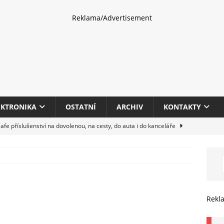
Reklama/Advertisement
EKTRONIKA
OSTATNÍ
ARCHIV
KONTAKTY
fe příslušenství na dovolenou, na cesty, do auta i do kanceláře
eletrhu COMPUTEX 2025 představí nové příslušenství pro hráče,
HARDWARE
multifunkčních kancelářských tiskáren Canon imageFORCE s modely
Rekl
E