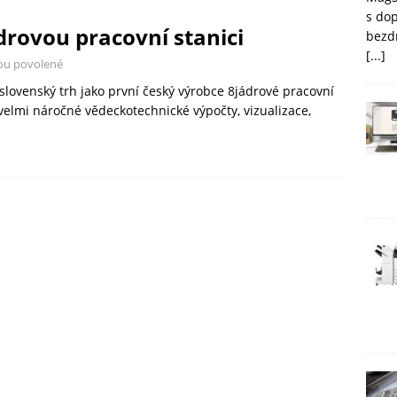
s do
rovou pracovní stanici
bezd
[...]
ou povolené
lovenský trh jako první český výrobce 8jádrové pracovní
velmi náročné vědeckotechnické výpočty, vizualizace,