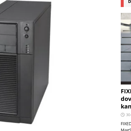
D
na pizzu Cuisinart CPZ-120 promění vaši kuchyň na italskou
 růst krypto kasin: Co by měli vědět milovníci technologií
FIX
dov
kan
30
FIXED
MagSa