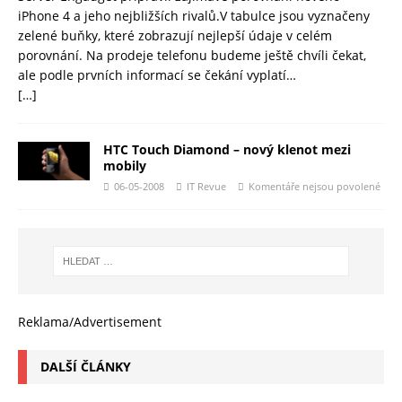
iPhone 4 a jeho nejbližších rivalů.V tabulce jsou vyznačeny
zelené buňky, které zobrazují nejlepší údaje v celém
porovnání. Na prodeje telefonu budeme ještě chvíli čekat,
ale podle prvních informací se čekání vyplatí…
[…]
HTC Touch Diamond – nový klenot mezi
mobily
06-05-2008
IT Revue
Komentáře nejsou povolené
Reklama/Advertisement
DALŠÍ ČLÁNKY