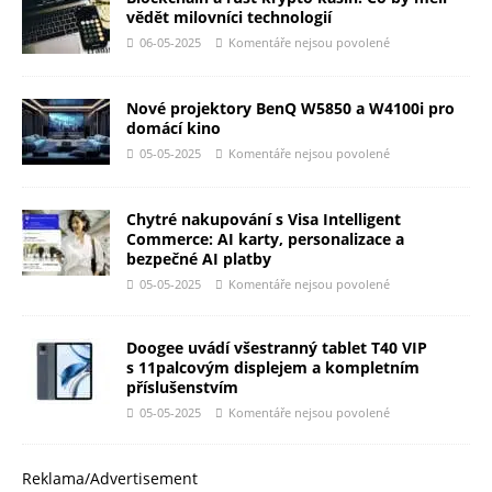
vědět milovníci technologií
06-05-2025
Komentáře nejsou povolené
Nové projektory BenQ W5850 a W4100i pro
domácí kino
05-05-2025
Komentáře nejsou povolené
Chytré nakupování s Visa Intelligent
Commerce: AI karty, personalizace a
bezpečné AI platby
05-05-2025
Komentáře nejsou povolené
Doogee uvádí všestranný tablet T40 VIP
s 11palcovým displejem a kompletním
příslušenstvím
05-05-2025
Komentáře nejsou povolené
Reklama/Advertisement