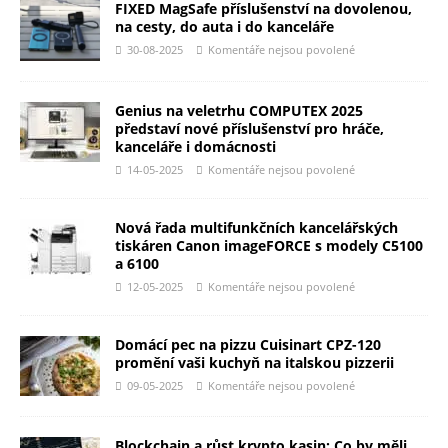
FIXED MagSafe příslušenství na dovolenou,
na cesty, do auta i do kanceláře
30-08-2025
Komentáře nejsou povolené
Genius na veletrhu COMPUTEX 2025
představí nové příslušenství pro hráče,
kanceláře i domácnosti
14-05-2025
Komentáře nejsou povolené
Nová řada multifunkčních kancelářských
tiskáren Canon imageFORCE s modely C5100
a 6100
12-05-2025
Komentáře nejsou povolené
Domácí pec na pizzu Cuisinart CPZ-120
promění vaši kuchyň na italskou pizzerii
09-05-2025
Komentáře nejsou povolené
Blockchain a růst krypto kasin: Co by měli