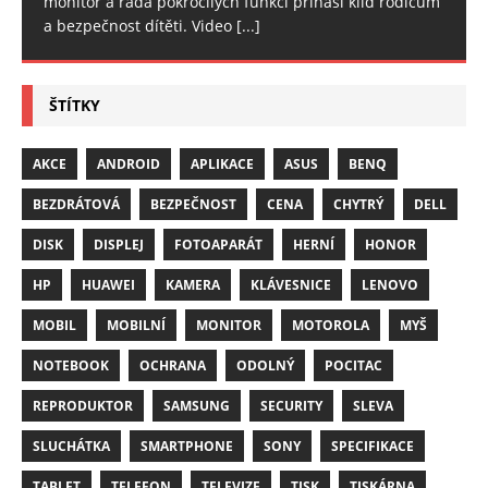
monitor a řada pokročilých funkcí přináší klid rodičům
a bezpečnost dítěti. Video
[...]
ŠTÍTKY
AKCE
ANDROID
APLIKACE
ASUS
BENQ
BEZDRÁTOVÁ
BEZPEČNOST
CENA
CHYTRÝ
DELL
DISK
DISPLEJ
FOTOAPARÁT
HERNÍ
HONOR
HP
HUAWEI
KAMERA
KLÁVESNICE
LENOVO
MOBIL
MOBILNÍ
MONITOR
MOTOROLA
MYŠ
NOTEBOOK
OCHRANA
ODOLNÝ
POCITAC
REPRODUKTOR
SAMSUNG
SECURITY
SLEVA
SLUCHÁTKA
SMARTPHONE
SONY
SPECIFIKACE
TABLET
TELEFON
TELEVIZE
TISK
TISKÁRNA