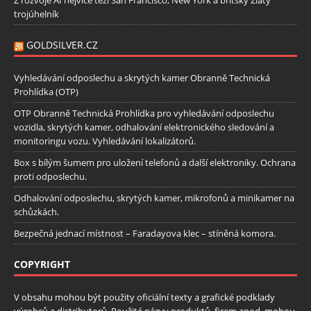
trojúhelník
GOLDSILVER.CZ
Vyhledávání odposlechu a skrytých kamer Obranně Technická
Prohlídka (OTP)
OTP Obranně Technická Prohlídka pro vyhledávání odposlechu
vozidla, skrytých kamer, odhalování elektronického sledování a
monitoringu vozu. Vyhledávání lokalizátorů.
Box s bílým šumem pro uložení telefonů a další elektroniky. Ochrana
proti odposlechu.
Odhalování odposlechu, skrytých kamer, mikrofonů a minikamer na
schůzkách.
Bezpečná jednací místnost – Faradayova klec – stíněná komora.
COPYRIGHT
V obsahu mohou být použity oficiální texty a grafické podklady
výrobců a distributorů. Použité názvy produktů, firem apod. mohou