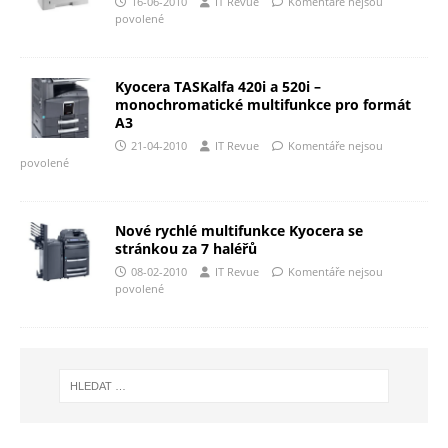
16-06-2010
IT Revue
Komentáře nejsou
povolené
Kyocera TASKalfa 420i a 520i –
monochromatické multifunkce pro formát
A3
21-04-2010
IT Revue
Komentáře nejsou
povolené
Nové rychlé multifunkce Kyocera se
stránkou za 7 haléřů
08-02-2010
IT Revue
Komentáře nejsou
povolené