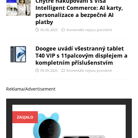
Chytré nakupování s Visa
Intelligent Commerce: AI karty,
personalizace a bezpečné AI
platby
05-05-2025
Komentáře nejsou povolené
Doogee uvádí všestranný tablet
T40 VIP s 11palcovým displejem a
kompletním příslušenstvím
05-05-2025
Komentáře nejsou povolené
Reklama/Advertisement
ZAUJALO