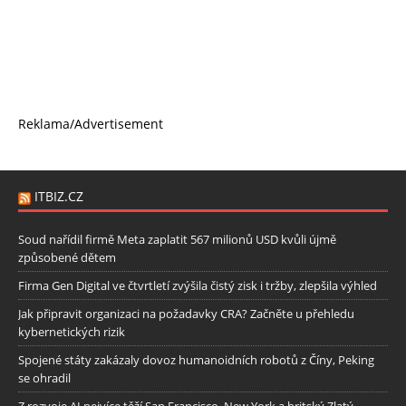
Reklama/Advertisement
ITBIZ.CZ
Soud nařídil firmě Meta zaplatit 567 milionů USD kvůli újmě
způsobené dětem
Firma Gen Digital ve čtvrtletí zvýšila čistý zisk i tržby, zlepšila výhled
Jak připravit organizaci na požadavky CRA? Začněte u přehledu
kybernetických rizik
Spojené státy zakázaly dovoz humanoidních robotů z Číny, Peking
se ohradil
Z rozvoje AI nejvíce těží San Francisco, New York a britský Zlatý