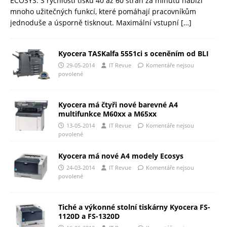
ECOSYS. S rychlostí tisku 40 až 60 stran za minutu nabízí
mnoho užitečných funkcí, které pomáhají pracovníkům
jednoduše a úsporně tisknout. Maximální vstupní
[…]
Kyocera TASKalfa 5551ci s oceněním od BLI
29-05-2014
IT Revue
Komentáře nejsou
povolené
Kyocera má čtyři nové barevné A4
multifunkce M60xx a M65xx
13-05-2014
IT Revue
Komentáře nejsou
povolené
Kyocera má nové A4 modely Ecosys
24-03-2014
IT Revue
Komentáře nejsou
povolené
Tiché a výkonné stolní tiskárny Kyocera FS-
1120D a FS-1320D