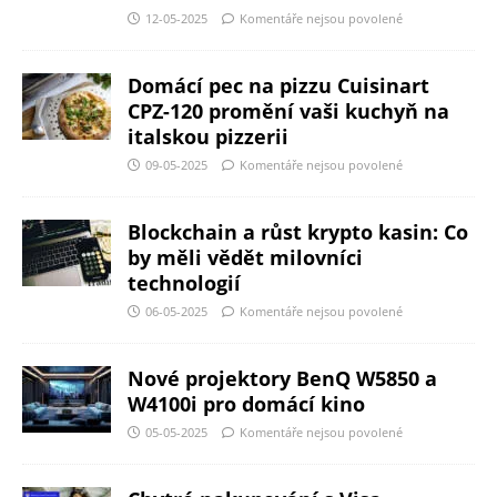
12-05-2025
Komentáře nejsou povolené
Domácí pec na pizzu Cuisinart
CPZ-120 promění vaši kuchyň na
italskou pizzerii
09-05-2025
Komentáře nejsou povolené
Blockchain a růst krypto kasin: Co
by měli vědět milovníci
technologií
06-05-2025
Komentáře nejsou povolené
Nové projektory BenQ W5850 a
W4100i pro domácí kino
05-05-2025
Komentáře nejsou povolené