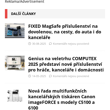
Reklama/Advertisement
DALŠÍ ČLÁNKY
FIXED MagSafe příslušenství na
dovolenou, na cesty, do auta i do
kanceláře
30-08-2025
Komentáře nejsou povolené
Genius na veletrhu COMPUTEX
2025 představí nové příslušenství
pro hráče, kanceláře i domácnosti
14-05-2025
Komentáře nejsou povolené
Nová řada multifunkčních
kancelářských tiskáren Canon
imageFORCE s modely C5100 a
6100