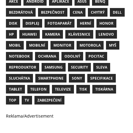
AKCE
ANDROID
APLIKACE
ASUS
BENQ
BEZDRÁTOVÁ
BEZPEČNOST
CENA
CHYTRÝ
DELL
DISK
DISPLEJ
FOTOAPARÁT
HERNÍ
HONOR
HP
HUAWEI
KAMERA
KLÁVESNICE
LENOVO
MOBIL
MOBILNÍ
MONITOR
MOTOROLA
MYŠ
NOTEBOOK
OCHRANA
ODOLNÝ
POCITAC
REPRODUKTOR
SAMSUNG
SECURITY
SLEVA
SLUCHÁTKA
SMARTPHONE
SONY
SPECIFIKACE
TABLET
TELEFON
TELEVIZE
TISK
TISKÁRNA
TOP
TV
ZABEZPEČENÍ
Reklama/Advertisement