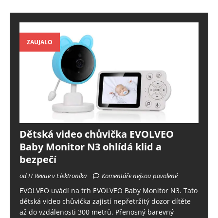
ZAUJALO
Dětská video chůvička EVOLVEO
Baby Monitor N3 ohlídá klid a
bezpečí
od IT Revue v Elektronika
Komentáře nejsou povolené
EVOLVEO uvádí na trh EVOLVEO Baby Monitor N3. Tato
dětská video chůvička zajistí nepřetržitý dozor dítěte
až do vzdálenosti 300 metrů. Přenosný barevný