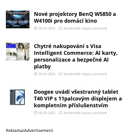
Nové projektory BenQ W5850 a
W4100i pro domácí kino
05-05-2025
Komentáře nejsou povolené
Chytré nakupování s Visa
Intelligent Commerce: AI karty,
personalizace a bezpečné AI
platby
05-05-2025
Komentáře nejsou povolené
Doogee uvádí všestranný tablet
T40 VIP s 11palcovým displejem a
kompletním příslušenstvím
05-05-2025
Komentáře nejsou povolené
Reklama/Advertisement