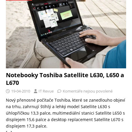
Notebooky Toshiba Satellite L630, L650 a
L670
19-04-2010
IT Revue
Komentáře nejsou povolené
Nový přenosné počítače Toshiba, které se zanedlouho objeví
na trhu, zahrnují štíhlý a lehký model Satellite L630 s
úhlopříčkou 13,3 palce, multimediální stanici Satellite L650 s
displejem 15,6 palce a desktop replacement Satellite L670 s
displejem 17,3 palce.