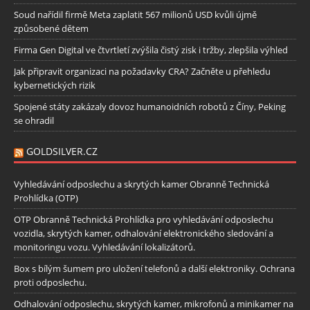
Soud nařídil firmě Meta zaplatit 567 milionů USD kvůli újmě
způsobené dětem
Firma Gen Digital ve čtvrtletí zvýšila čistý zisk i tržby, zlepšila výhled
Jak připravit organizaci na požadavky CRA? Začněte u přehledu
kybernetických rizik
Spojené státy zakázaly dovoz humanoidních robotů z Číny, Peking
se ohradil
GOLDSILVER.CZ
Vyhledávání odposlechu a skrytých kamer Obranně Technická
Prohlídka (OTP)
OTP Obranně Technická Prohlídka pro vyhledávání odposlechu
vozidla, skrytých kamer, odhalování elektronického sledování a
monitoringu vozu. Vyhledávání lokalizátorů.
Box s bílým šumem pro uložení telefonů a další elektroniky. Ochrana
proti odposlechu.
Odhalování odposlechu, skrytých kamer, mikrofonů a minikamer na