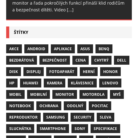
monitor a řada pokročilých funkcí přináší klid rodičům
a bezpečnost dítěti. Video
[...]
ŠTÍTKY
AKCE
ANDROID
APLIKACE
ASUS
BENQ
BEZDRÁTOVÁ
BEZPEČNOST
CENA
CHYTRÝ
DELL
DISK
DISPLEJ
FOTOAPARÁT
HERNÍ
HONOR
HP
HUAWEI
KAMERA
KLÁVESNICE
LENOVO
MOBIL
MOBILNÍ
MONITOR
MOTOROLA
MYŠ
NOTEBOOK
OCHRANA
ODOLNÝ
POCITAC
REPRODUKTOR
SAMSUNG
SECURITY
SLEVA
SLUCHÁTKA
SMARTPHONE
SONY
SPECIFIKACE