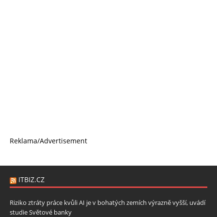
Reklama/Advertisement
ITBIZ.CZ
Riziko ztráty práce kvůli AI je v bohatých zemích výrazně vyšší, uvádí
studie Světové banky