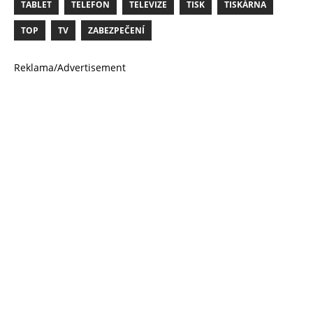
TABLET
TELEFON
TELEVIZE
TISK
TISKÁRNA
TOP
TV
ZABEZPEČENÍ
Reklama/Advertisement