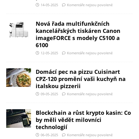
14-05-2025
Komentáře nejsou povolené
Nová řada multifunkčních
kancelářských tiskáren Canon
imageFORCE s modely C5100 a
6100
12-05-2025
Komentáře nejsou povolené
Domácí pec na pizzu Cuisinart
CPZ-120 promění vaši kuchyň na
italskou pizzerii
09-05-2025
Komentáře nejsou povolené
Blockchain a růst krypto kasin: Co
by měli vědět milovníci
technologií
06-05-2025
Komentáře nejsou povolené