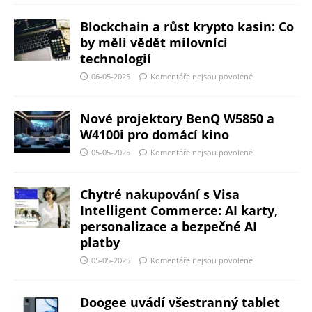
Blockchain a růst krypto kasin: Co
by měli vědět milovníci
technologií
06-05-2025
Komentáře nejsou povolené
Nové projektory BenQ W5850 a
W4100i pro domácí kino
05-05-2025
Komentáře nejsou povolené
Chytré nakupování s Visa
Intelligent Commerce: AI karty,
personalizace a bezpečné AI
platby
05-05-2025
Komentáře nejsou povolené
Doogee uvádí všestranný tablet