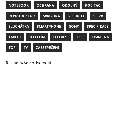
NOTEBOOK
OCHRANA
ODOLNÝ
POCITAC
REPRODUKTOR
SAMSUNG
SECURITY
SLEVA
SLUCHÁTKA
SMARTPHONE
SONY
SPECIFIKACE
TABLET
TELEFON
TELEVIZE
TISK
TISKÁRNA
TOP
TV
ZABEZPEČENÍ
Reklama/Advertisement