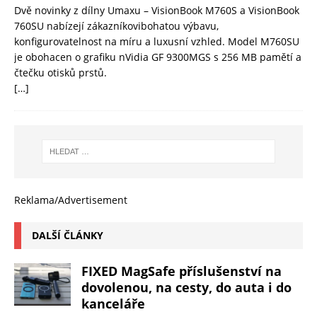
Dvě novinky z dílny Umaxu – VisionBook M760S a VisionBook
760SU nabízejí zákazníkovibohatou výbavu,
konfigurovatelnost na míru a luxusní vzhled. Model M760SU
je obohacen o grafiku nVidia GF 9300MGS s 256 MB pamětí a
čtečku otisků prstů.
[…]
Reklama/Advertisement
DALŠÍ ČLÁNKY
FIXED MagSafe příslušenství na
dovolenou, na cesty, do auta i do
kanceláře