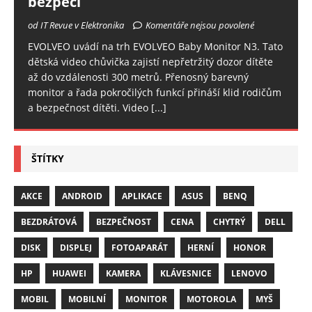
bezpečí
od IT Revue v Elektronika
Komentáře nejsou povolené
EVOLVEO uvádí na trh EVOLVEO Baby Monitor N3. Tato
dětská video chůvička zajistí nepřetržitý dozor dítěte
až do vzdálenosti 300 metrů. Přenosný barevný
monitor a řada pokročilých funkcí přináší klid rodičům
a bezpečnost dítěti. Video
[...]
ŠTÍTKY
AKCE
ANDROID
APLIKACE
ASUS
BENQ
BEZDRÁTOVÁ
BEZPEČNOST
CENA
CHYTRÝ
DELL
DISK
DISPLEJ
FOTOAPARÁT
HERNÍ
HONOR
HP
HUAWEI
KAMERA
KLÁVESNICE
LENOVO
MOBIL
MOBILNÍ
MONITOR
MOTOROLA
MYŠ