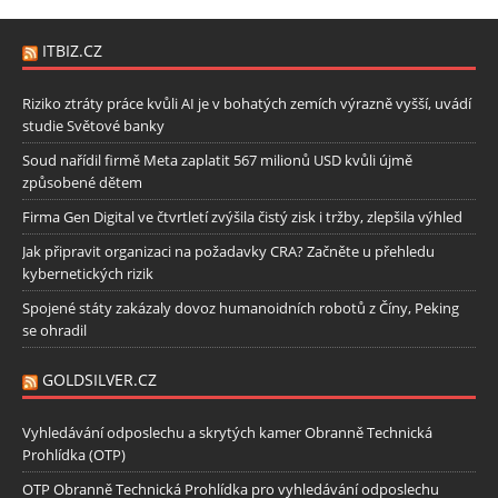
ITBIZ.CZ
Riziko ztráty práce kvůli AI je v bohatých zemích výrazně vyšší, uvádí
studie Světové banky
Soud nařídil firmě Meta zaplatit 567 milionů USD kvůli újmě
způsobené dětem
Firma Gen Digital ve čtvrtletí zvýšila čistý zisk i tržby, zlepšila výhled
Jak připravit organizaci na požadavky CRA? Začněte u přehledu
kybernetických rizik
Spojené státy zakázaly dovoz humanoidních robotů z Číny, Peking
se ohradil
GOLDSILVER.CZ
Vyhledávání odposlechu a skrytých kamer Obranně Technická
Prohlídka (OTP)
OTP Obranně Technická Prohlídka pro vyhledávání odposlechu