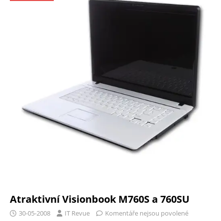
Atraktivní Visionbook M760S a 760SU
30-05-2008
IT Revue
Komentáře nejsou povolené