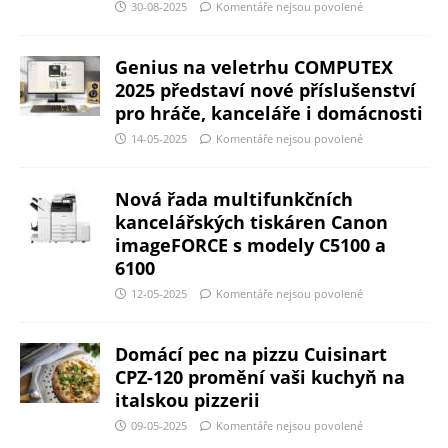
30-08-2025
Komentáře nejsou povolené
Genius na veletrhu COMPUTEX
2025 představí nové příslušenství
pro hráče, kanceláře i domácnosti
14-05-2025
Komentáře nejsou povolené
Nová řada multifunkčních
kancelářských tiskáren Canon
imageFORCE s modely C5100 a
6100
12-05-2025
Komentáře nejsou povolené
Domácí pec na pizzu Cuisinart
CPZ-120 promění vaši kuchyň na
italskou pizzerii
09-05-2025
Komentáře nejsou povolené