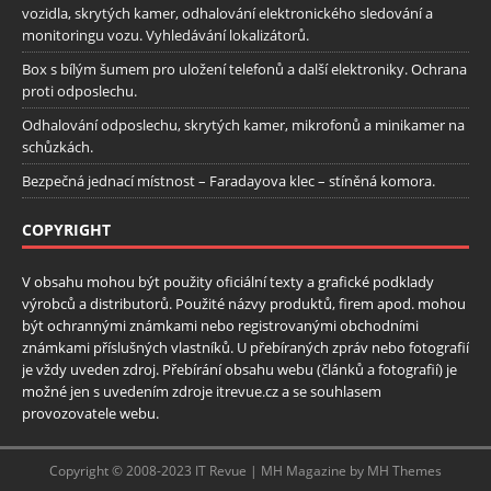
vozidla, skrytých kamer, odhalování elektronického sledování a
monitoringu vozu. Vyhledávání lokalizátorů.
Box s bílým šumem pro uložení telefonů a další elektroniky. Ochrana
proti odposlechu.
Odhalování odposlechu, skrytých kamer, mikrofonů a minikamer na
schůzkách.
Bezpečná jednací místnost – Faradayova klec – stíněná komora.
COPYRIGHT
V obsahu mohou být použity oficiální texty a grafické podklady
výrobců a distributorů. Použité názvy produktů, firem apod. mohou
být ochrannými známkami nebo registrovanými obchodními
známkami příslušných vlastníků. U přebíraných zpráv nebo fotografií
je vždy uveden zdroj. Přebírání obsahu webu (článků a fotografií) je
možné jen s uvedením zdroje itrevue.cz a se souhlasem
provozovatele webu.
Copyright © 2008-2023 IT Revue | MH Magazine by MH Themes