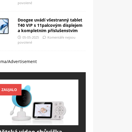
povolené
Doogee uvádí všestranný tablet
T40 VIP s 11palcovým displejem
a kompletním příslušenstvím
05-05-2025
Komentáře nejsou
povolené
ama/Advertisement
ZAUJALO
Dětská video chůvička