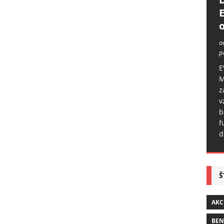
o
o
p
E
M
z
v
b
f
d
Š
AKC
BE