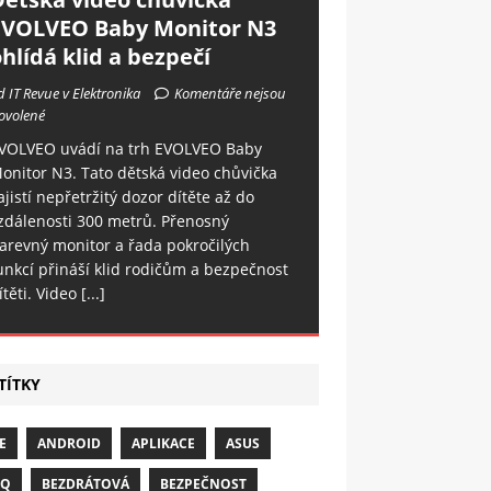
EVOLVEO Baby Monitor N3
hlídá klid a bezpečí
d IT Revue v Elektronika
Komentáře nejsou
ovolené
VOLVEO uvádí na trh EVOLVEO Baby
onitor N3. Tato dětská video chůvička
ajistí nepřetržitý dozor dítěte až do
zdálenosti 300 metrů. Přenosný
arevný monitor a řada pokročilých
unkcí přináší klid rodičům a bezpečnost
ítěti. Video
[...]
TÍTKY
E
ANDROID
APLIKACE
ASUS
NQ
BEZDRÁTOVÁ
BEZPEČNOST