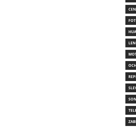
CEN
FOT
HUA
LE
MO
OC
REP
SLE
SO
TEL
ZAB