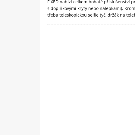
FIXED nabízí celkem bohaté příslušenství p
s doplňkovými kryty nebo nálepkami). Kro
třeba teleskopickou selfie tyč, držák na tel