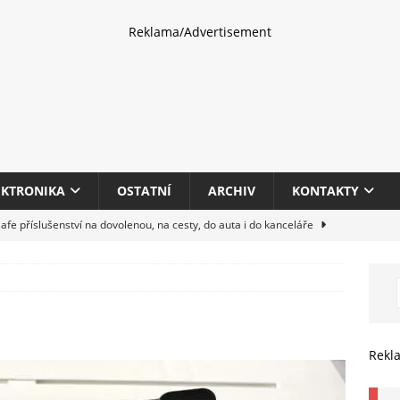
Reklama/Advertisement
EKTRONIKA
OSTATNÍ
ARCHIV
KONTAKTY
fe příslušenství na dovolenou, na cesty, do auta i do kanceláře
eletrhu COMPUTEX 2025 představí nové příslušenství pro hráče,
HARDWARE
multifunkčních kancelářských tiskáren Canon imageFORCE s modely
Rekl
E