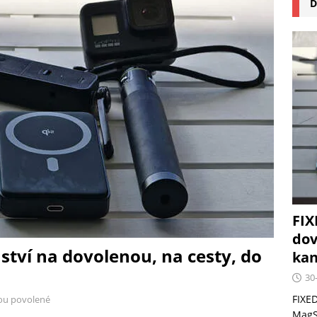
D
na pizzu Cuisinart CPZ-120 promění vaši kuchyň na italskou
 růst krypto kasin: Co by měli vědět milovníci technologií
FIX
dov
ství na dovolenou, na cesty, do
kan
30
FIXED
ou povolené
MagSa