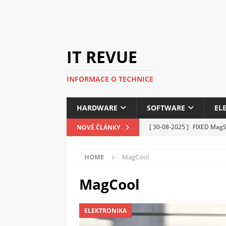
IT REVUE
INFORMACE O TECHNICE
HARDWARE
SOFTWARE
EL
[ 30-08-2025 ]
FIXED MagSa
NOVÉ ČLÁNKY
ELEKTRONIKA
HOME
MagCool
[ 14-05-2025 ]
Genius na v
kanceláře i domácnosti
MagCool
[ 12-05-2025 ]
Nová řada 
ELEKTRONIKA
C5100 a 6100
PERIFERI