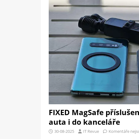
[ 09-05-2025 ]
Domácí pec 
pizzerii
OSTATNÍ
[ 06-05-2025 ]
Blockchain a
SOFTWARE
FIXED MagSafe příslušen
auta i do kanceláře
30-08-2025
IT Revue
Komentáře nejs