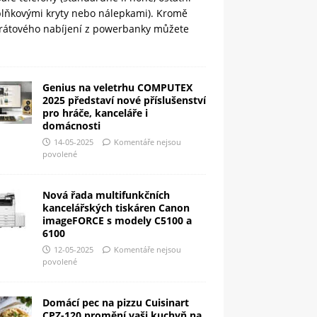
plňkovými kryty nebo nálepkami). Kromě
rátového nabíjení z powerbanky můžete
Genius na veletrhu COMPUTEX
2025 představí nové příslušenství
pro hráče, kanceláře i
domácnosti
14-05-2025
Komentáře nejsou
povolené
Nová řada multifunkčních
kancelářských tiskáren Canon
imageFORCE s modely C5100 a
6100
12-05-2025
Komentáře nejsou
povolené
Domácí pec na pizzu Cuisinart
CPZ-120 promění vaši kuchyň na