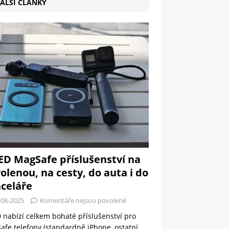
ALŠÍ ČLÁNKY
ED MagSafe příslušenství na
olenou, na cesty, do auta i do
celáře
-08-2025
Komentáře nejsou povolené
 nabízí celkem bohaté příslušenství pro
fe telefony (standardně iPhone, ostatní