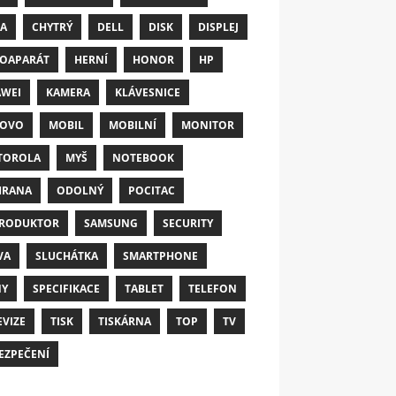
A
CHYTRÝ
DELL
DISK
DISPLEJ
OAPARÁT
HERNÍ
HONOR
HP
WEI
KAMERA
KLÁVESNICE
NOVO
MOBIL
MOBILNÍ
MONITOR
TOROLA
MYŠ
NOTEBOOK
HRANA
ODOLNÝ
POCITAC
RODUKTOR
SAMSUNG
SECURITY
VA
SLUCHÁTKA
SMARTPHONE
NY
SPECIFIKACE
TABLET
TELEFON
EVIZE
TISK
TISKÁRNA
TOP
TV
EZPEČENÍ