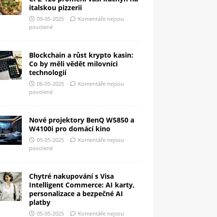
italskou pizzerii
09-05-2025
Komentáře nejsou
povolené
Blockchain a růst krypto kasin:
Co by měli vědět milovníci
technologií
06-05-2025
Komentáře nejsou
povolené
Nové projektory BenQ W5850 a
W4100i pro domácí kino
05-05-2025
Komentáře nejsou
povolené
Chytré nakupování s Visa
Intelligent Commerce: AI karty,
personalizace a bezpečné AI
platby
05-05-2025
Komentáře nejsou