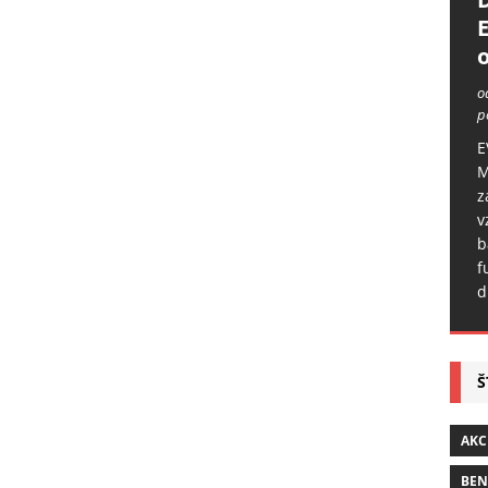
o
o
p
E
M
z
v
b
f
d
Š
AKC
BE