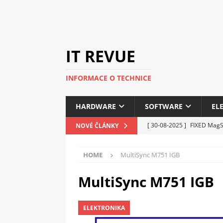
IT REVUE
INFORMACE O TECHNICE
HARDWARE
SOFTWARE
EL
[ 30-08-2025 ]
FIXED MagSa
NOVÉ ČLÁNKY
ELEKTRONIKA
HOME
MultiSync M751 IGB
[ 14-05-2025 ]
Genius na v
kanceláře i domácnosti
MultiSync M751 IGB
[ 12-05-2025 ]
Nová řada 
ELEKTRONIKA
C5100 a 6100
PERIFERI