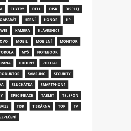
A
CHYTRÝ
DELL
DISK
DISPLEJ
OAPARÁT
HERNÍ
HONOR
HP
WEI
KAMERA
KLÁVESNICE
NOVO
MOBIL
MOBILNÍ
MONITOR
TOROLA
MYŠ
NOTEBOOK
HRANA
ODOLNÝ
POCITAC
RODUKTOR
SAMSUNG
SECURITY
VA
SLUCHÁTKA
SMARTPHONE
NY
SPECIFIKACE
TABLET
TELEFON
EVIZE
TISK
TISKÁRNA
TOP
TV
EZPEČENÍ