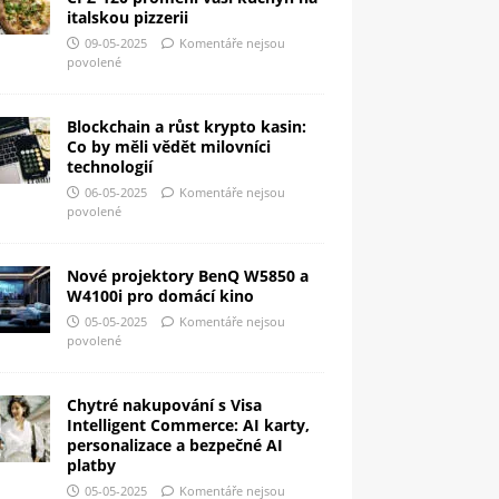
italskou pizzerii
09-05-2025
Komentáře nejsou
povolené
Blockchain a růst krypto kasin:
Co by měli vědět milovníci
technologií
06-05-2025
Komentáře nejsou
povolené
Nové projektory BenQ W5850 a
W4100i pro domácí kino
05-05-2025
Komentáře nejsou
povolené
Chytré nakupování s Visa
Intelligent Commerce: AI karty,
personalizace a bezpečné AI
platby
05-05-2025
Komentáře nejsou