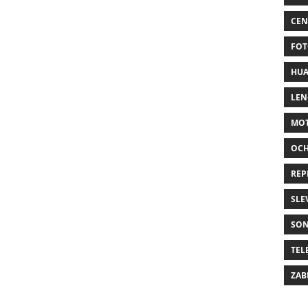
CEN
FOT
HUA
LE
MO
OC
REP
SLE
SO
TEL
ZAB