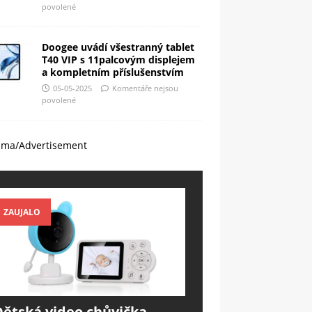
povolené
Doogee uvádí všestranný tablet
T40 VIP s 11palcovým displejem
a kompletním příslušenstvím
05-05-2025
Komentáře nejsou
povolené
ama/Advertisement
ZAUJALO
Dětská video chůvička