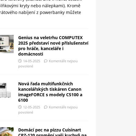
plňkovými kryty nebo nálepkami). Kromě
rátového nabíjení z powerbanky můžete
Genius na veletrhu COMPUTEX
2025 představí nové příslušenství
pro hráče, kanceláře i
domácnosti
14-05-2025
Komentáře nejsou
povolené
Nová řada multifunkčních
kancelářských tiskáren Canon
imageFORCE s modely C5100 a
6100
12-05-2025
Komentáře nejsou
povolené
Domácí pec na pizzu Cuisinart
CPZ-120 promění vaši kuchyň na