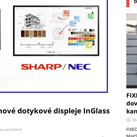
D
na pizzu Cuisinart CPZ-120 promění vaši kuchyň na italskou
 růst krypto kasin: Co by měli vědět milovníci technologií
FIX
dov
nové dotykové displeje InGlass
kan
30
FIXED
ou povolené
MagSa