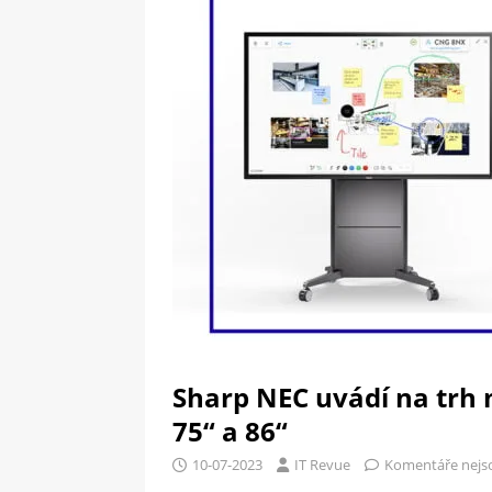
[ 09-05-2025 ]
Domácí pec 
pizzerii
OSTATNÍ
[ 06-05-2025 ]
Blockchain a
SOFTWARE
Sharp NEC uvádí na trh 
75“ a 86“
10-07-2023
IT Revue
Komentáře nejs