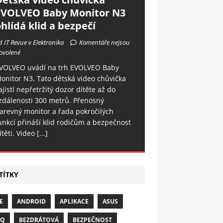
EVOLVEO Baby Monitor N3
hlídá klid a bezpečí
d IT Revue v Elektronika
Komentáře nejsou
ovolené
VOLVEO uvádí na trh EVOLVEO Baby
onitor N3. Tato dětská video chůvička
ajistí nepřetržitý dozor dítěte až do
zdálenosti 300 metrů. Přenosný
arevný monitor a řada pokročilých
unkcí přináší klid rodičům a bezpečnost
ítěti. Video
[...]
TÍTKY
E
ANDROID
APLIKACE
ASUS
NQ
BEZDRÁTOVÁ
BEZPEČNOST