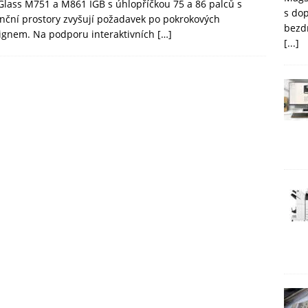
Glass M751 a M861 IGB s úhlopříčkou 75 a 86 palců s
s do
ční prostory zvyšují požadavek po pokrokových
bezd
signem. Na podporu interaktivních
[…]
[...]