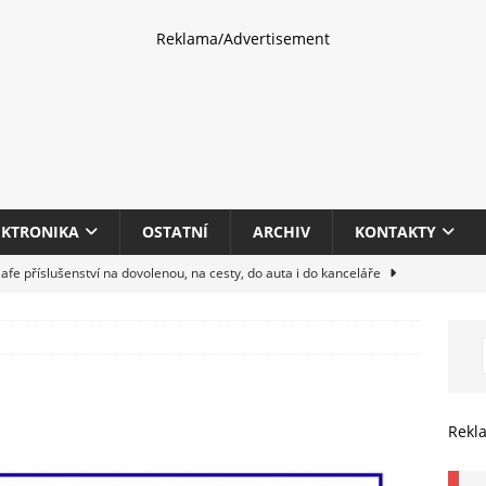
Reklama/Advertisement
EKTRONIKA
OSTATNÍ
ARCHIV
KONTAKTY
fe příslušenství na dovolenou, na cesty, do auta i do kanceláře
eletrhu COMPUTEX 2025 představí nové příslušenství pro hráče,
HARDWARE
multifunkčních kancelářských tiskáren Canon imageFORCE s modely
Rekl
E