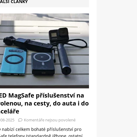
ALŠÍ ČLÁNKY
ED MagSafe příslušenství na
olenou, na cesty, do auta i do
celáře
-08-2025
Komentáře nejsou povolené
 nabízí celkem bohaté příslušenství pro
fe telefony (standardně iPhone, ostatní