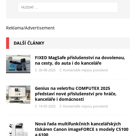
Reklama/Advertisement
DALŠÍ ČLÁNKY
FIXED MagSafe příslušenství na dovolenou,
na cesty, do auta i do kanceláře
30-08-2025
Komentáře nejsou povolené
Genius na veletrhu COMPUTEX 2025
představí nové příslušenství pro hráče,
kanceláře i domácnosti
14-05-2025
Komentáře nejsou povolené
Nová řada multifunkčních kancelářských
tiskáren Canon imageFORCE s modely C5100
a 6100