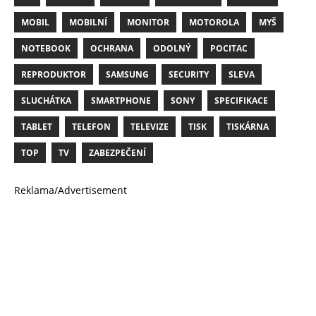
MOBIL
MOBILNÍ
MONITOR
MOTOROLA
MYŠ
NOTEBOOK
OCHRANA
ODOLNÝ
POCITAC
REPRODUKTOR
SAMSUNG
SECURITY
SLEVA
SLUCHÁTKA
SMARTPHONE
SONY
SPECIFIKACE
TABLET
TELEFON
TELEVIZE
TISK
TISKÁRNA
TOP
TV
ZABEZPEČENÍ
Reklama/Advertisement