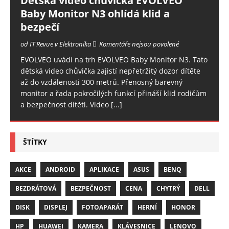
Dětská video chůvička EVOLVEO
Baby Monitor N3 ohlídá klid a
bezpečí
od IT Revue v Elektronika
Komentáře nejsou povolené
EVOLVEO uvádí na trh EVOLVEO Baby Monitor N3. Tato
dětská video chůvička zajistí nepřetržitý dozor dítěte
až do vzdálenosti 300 metrů. Přenosný barevný
monitor a řada pokročilých funkcí přináší klid rodičům
a bezpečnost dítěti. Video
[...]
ŠTÍTKY
AKCE
ANDROID
APLIKACE
ASUS
BENQ
BEZDRÁTOVÁ
BEZPEČNOST
CENA
CHYTRÝ
DELL
DISK
DISPLEJ
FOTOAPARÁT
HERNÍ
HONOR
HP
HUAWEI
KAMERA
KLÁVESNICE
LENOVO