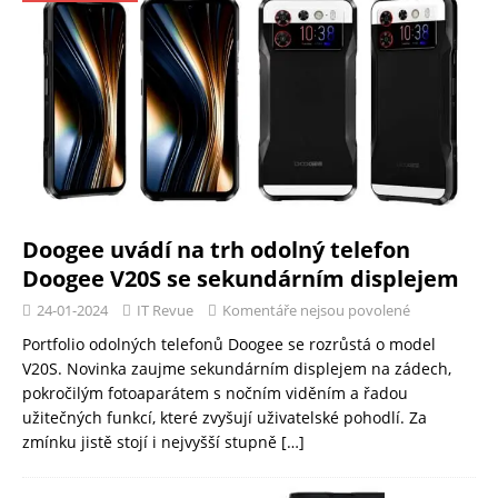
Doogee uvádí na trh odolný telefon
Doogee V20S se sekundárním displejem
24-01-2024
IT Revue
Komentáře nejsou povolené
Portfolio odolných telefonů Doogee se rozrůstá o model
V20S. Novinka zaujme sekundárním displejem na zádech,
pokročilým fotoaparátem s nočním viděním a řadou
užitečných funkcí, které zvyšují uživatelské pohodlí. Za
zmínku jistě stojí i nejvyšší stupně
[…]