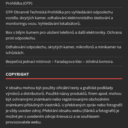
Prohlídka (OTP)
OTP Obranně Technická Prohlídka pro vyhledávání odposlechu
vozidla, skrytých kamer, odhalování elektronického sledování a
monitoringu vozu. Vyhledávání lokalizátorů.
Box s bílým šumem pro uložení telefonů a další elektroniky. Ochrana
proti odposlechu.
Odhalování odposlechu, skrytých kamer, mikrofonů a minikamer na
schůzkách.
Bezpečná jednací místnost – Faradayova klec – stíněná komora.
COPYRIGHT
V obsahu mohou být použity oficiální texty a grafické podklady
výrobců a distributorů. Použité názvy produktů, firem apod. mohou
být ochrannými známkami nebo registrovanými obchodními
známkami příslušných vlastníků. U přebíraných zpráv nebo fotografií
je vždy uveden zdroj. Přebírání obsahu webu (článků a fotografií) je
možné jen s uvedením zdroje itrevue.cz a se souhlasem
provozovatele webu.