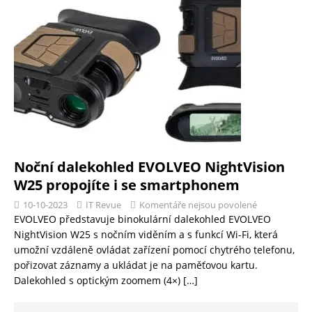
Noční dalekohled EVOLVEO NightVision
W25 propojíte i se smartphonem
10-10-2023
IT Revue
Komentáře nejsou povolené
EVOLVEO představuje binokulární dalekohled EVOLVEO
NightVision W25 s nočním viděním a s funkcí Wi-Fi, která
umožní vzdáleně ovládat zařízení pomocí chytrého telefonu,
pořizovat záznamy a ukládat je na paměťovou kartu.
Dalekohled s optickým zoomem (4×)
[…]