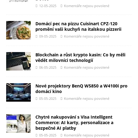
12-05-2025
Komentáře nejsou povolené
Domácí pec na pizzu Cuisinart CPZ-120
promění vaši kuchyň na italskou pizzerii
09-05-2025
Komentáře nejsou povolené
Blockchain a růst krypto kasin: Co by měli
vědět milovníci technologií
06-05-2025
Komentáře nejsou povolené
Nové projektory BenQ W5850 a W4100i pro
domácí kino
05-05-2025
Komentáře nejsou povolené
Chytré nakupování s Visa Intelligent
Commerce: AI karty, personalizace a
bezpečné AI platby
05-05-2025
Komentáře nejsou povolené