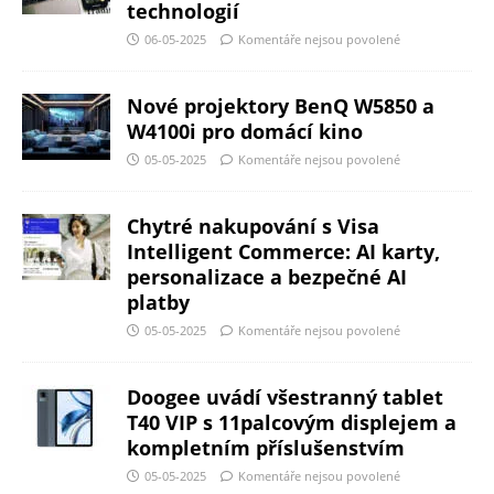
technologií
06-05-2025
Komentáře nejsou povolené
Nové projektory BenQ W5850 a
W4100i pro domácí kino
05-05-2025
Komentáře nejsou povolené
Chytré nakupování s Visa
Intelligent Commerce: AI karty,
personalizace a bezpečné AI
platby
05-05-2025
Komentáře nejsou povolené
Doogee uvádí všestranný tablet
T40 VIP s 11palcovým displejem a
kompletním příslušenstvím
05-05-2025
Komentáře nejsou povolené