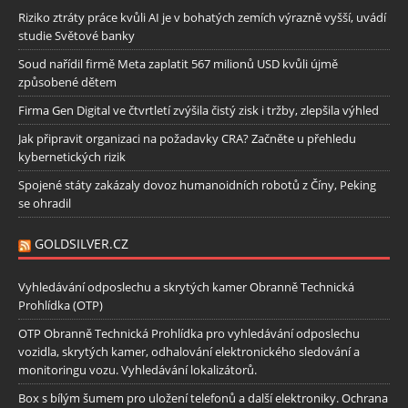
Riziko ztráty práce kvůli AI je v bohatých zemích výrazně vyšší, uvádí
studie Světové banky
Soud nařídil firmě Meta zaplatit 567 milionů USD kvůli újmě
způsobené dětem
Firma Gen Digital ve čtvrtletí zvýšila čistý zisk i tržby, zlepšila výhled
Jak připravit organizaci na požadavky CRA? Začněte u přehledu
kybernetických rizik
Spojené státy zakázaly dovoz humanoidních robotů z Číny, Peking
se ohradil
GOLDSILVER.CZ
Vyhledávání odposlechu a skrytých kamer Obranně Technická
Prohlídka (OTP)
OTP Obranně Technická Prohlídka pro vyhledávání odposlechu
vozidla, skrytých kamer, odhalování elektronického sledování a
monitoringu vozu. Vyhledávání lokalizátorů.
Box s bílým šumem pro uložení telefonů a další elektroniky. Ochrana