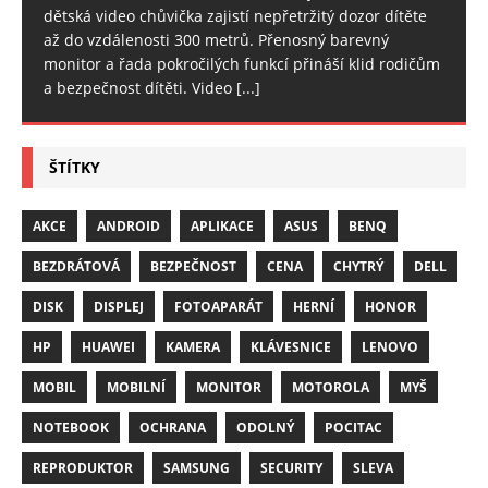
dětská video chůvička zajistí nepřetržitý dozor dítěte
až do vzdálenosti 300 metrů. Přenosný barevný
monitor a řada pokročilých funkcí přináší klid rodičům
a bezpečnost dítěti. Video
[...]
ŠTÍTKY
AKCE
ANDROID
APLIKACE
ASUS
BENQ
BEZDRÁTOVÁ
BEZPEČNOST
CENA
CHYTRÝ
DELL
DISK
DISPLEJ
FOTOAPARÁT
HERNÍ
HONOR
HP
HUAWEI
KAMERA
KLÁVESNICE
LENOVO
MOBIL
MOBILNÍ
MONITOR
MOTOROLA
MYŠ
NOTEBOOK
OCHRANA
ODOLNÝ
POCITAC
REPRODUKTOR
SAMSUNG
SECURITY
SLEVA