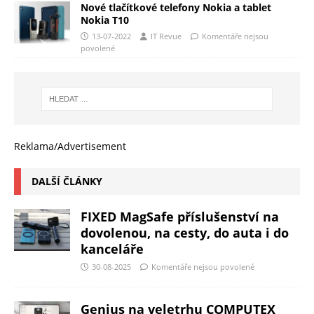
Nové tlačítkové telefony Nokia a tablet
Nokia T10
13-07-2022
IT Revue
Komentáře nejsou
povolené
Reklama/Advertisement
DALŠÍ ČLÁNKY
FIXED MagSafe příslušenství na
dovolenou, na cesty, do auta i do
kanceláře
30-08-2025
Komentáře nejsou povolené
Genius na veletrhu COMPUTEX