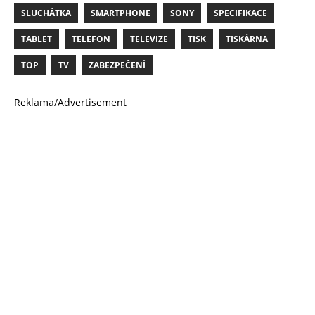
SLUCHÁTKA
SMARTPHONE
SONY
SPECIFIKACE
TABLET
TELEFON
TELEVIZE
TISK
TISKÁRNA
TOP
TV
ZABEZPEČENÍ
Reklama/Advertisement