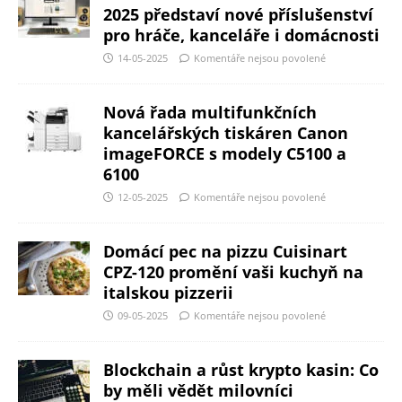
2025 představí nové příslušenství
pro hráče, kanceláře i domácnosti
14-05-2025
Komentáře nejsou povolené
Nová řada multifunkčních
kancelářských tiskáren Canon
imageFORCE s modely C5100 a
6100
12-05-2025
Komentáře nejsou povolené
Domácí pec na pizzu Cuisinart
CPZ-120 promění vaši kuchyň na
italskou pizzerii
09-05-2025
Komentáře nejsou povolené
Blockchain a růst krypto kasin: Co
by měli vědět milovníci