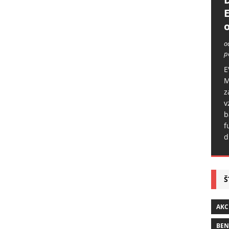
o
o
p
E
M
z
v
b
f
d
Š
AKC
BE