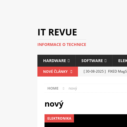
IT REVUE
INFORMACE O TECHNICE
HARDWARE
SOFTWARE
ELE
[ 30-08-2025 ]
FIXED MagSa
NOVÉ ČLÁNKY
ELEKTRONIKA
HOME
nový
[ 14-05-2025 ]
Genius na v
kanceláře i domácnosti
nový
[ 12-05-2025 ]
Nová řada m
ELEKTRONIKA
C5100 a 6100
PERIFERI