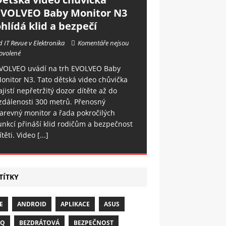
EVOLVEO Baby Monitor N3
hlídá klid a bezpečí
d IT Revue v Elektronika
Komentáře nejsou
ovolené
VOLVEO uvádí na trh EVOLVEO Baby
onitor N3. Tato dětská video chůvička
ajistí nepřetržitý dozor dítěte až do
zdálenosti 300 metrů. Přenosný
arevný monitor a řada pokročilých
unkcí přináší klid rodičům a bezpečnost
ítěti. Video
[...]
TÍTKY
E
ANDROID
APLIKACE
ASUS
NQ
BEZDRÁTOVÁ
BEZPEČNOST