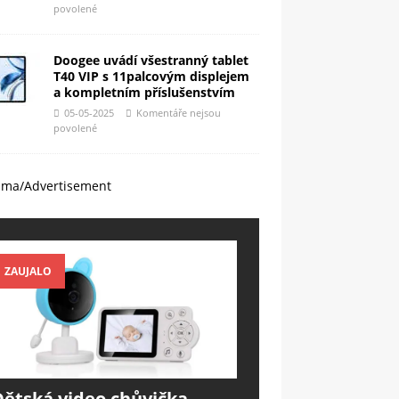
povolené
Doogee uvádí všestranný tablet
T40 VIP s 11palcovým displejem
a kompletním příslušenstvím
05-05-2025
Komentáře nejsou
povolené
ama/Advertisement
ZAUJALO
Dětská video chůvička