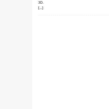
3D.
[…]