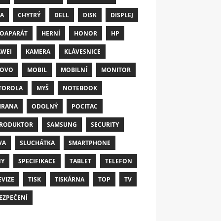
A
CHYTRÝ
DELL
DISK
DISPLEJ
OAPARÁT
HERNÍ
HONOR
HP
WEI
KAMERA
KLÁVESNICE
NOVO
MOBIL
MOBILNÍ
MONITOR
TOROLA
MYŠ
NOTEBOOK
HRANA
ODOLNÝ
POCITAC
RODUKTOR
SAMSUNG
SECURITY
VA
SLUCHÁTKA
SMARTPHONE
NY
SPECIFIKACE
TABLET
TELEFON
EVIZE
TISK
TISKÁRNA
TOP
TV
EZPEČENÍ