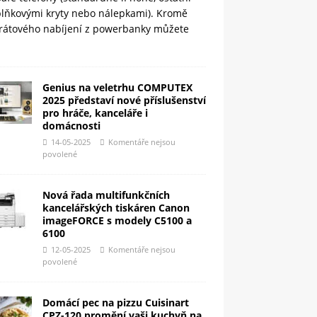
plňkovými kryty nebo nálepkami). Kromě
rátového nabíjení z powerbanky můžete
Genius na veletrhu COMPUTEX
2025 představí nové příslušenství
pro hráče, kanceláře i
domácnosti
14-05-2025
Komentáře nejsou
povolené
Nová řada multifunkčních
kancelářských tiskáren Canon
imageFORCE s modely C5100 a
6100
12-05-2025
Komentáře nejsou
povolené
Domácí pec na pizzu Cuisinart
CPZ-120 promění vaši kuchyň na