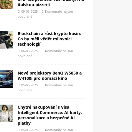
italskou pizzerii
09-05-2025
Komentáře nejsou
povolené
Blockchain a růst krypto kasin:
Co by měli vědět milovníci
technologií
06-05-2025
Komentáře nejsou
povolené
Nové projektory BenQ W5850 a
W4100i pro domácí kino
05-05-2025
Komentáře nejsou
povolené
Chytré nakupování s Visa
Intelligent Commerce: AI karty,
personalizace a bezpečné AI
platby
05-05-2025
Komentáře nejsou