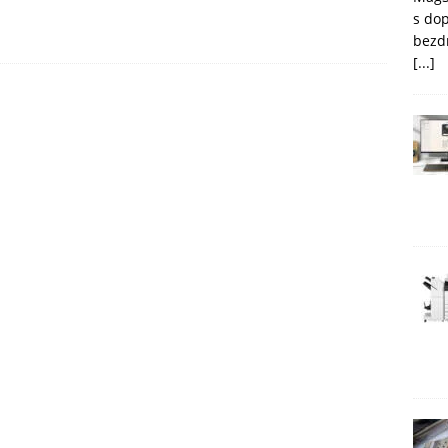
s do
bezd
[...]