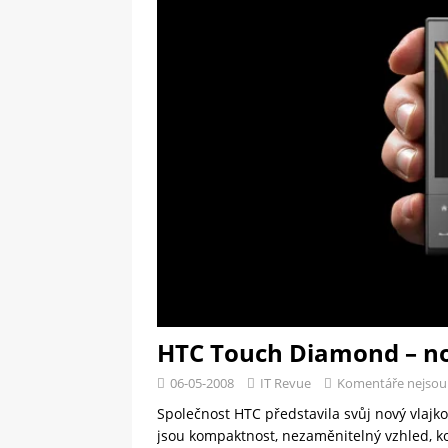
[ 09-05-2025 ]
Domácí pec 
OSTATNÍ
[ 06-05-2025 ]
Blockchain a
SOFTWARE
HTC Touch Diamond – no
06-05-2008
IT Revue
Komentáře nejsou
Společnost HTC představila svůj nový vlajk
jsou kompaktnost, nezaměnitelný vzhled, k