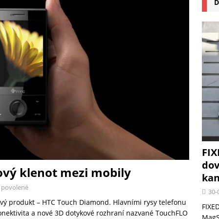
D
na pizzu Cuisinart CPZ-120 promění vaši kuchyň na italskou pizzerii
 růst krypto kasin: Co by měli vědět milovníci technologií
FIX
dov
vý klenot mezi mobily
kan
 povolené
30-
ový produkt – HTC Touch Diamond. Hlavními rysy telefonu
FIXED
onektivita a nové 3D dotykové rozhraní nazvané TouchFLO
MagSa