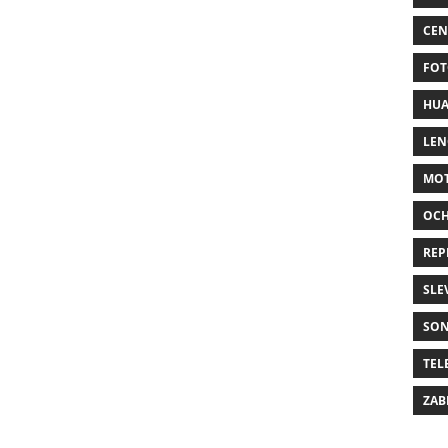
CEN
FOT
HUA
LE
MO
OC
REP
SLE
SO
TEL
ZAB