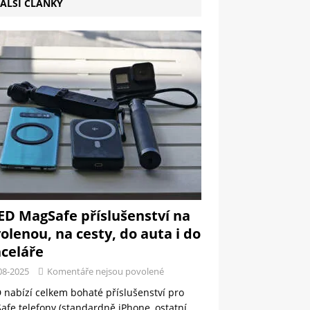
ALŠÍ ČLÁNKY
ED MagSafe příslušenství na
olenou, na cesty, do auta i do
celáře
08-2025
Komentáře nejsou povolené
 nabízí celkem bohaté příslušenství pro
fe telefony (standardně iPhone, ostatní