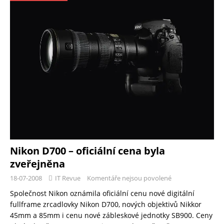
Nikon D700 – oficiální cena byla
zveřejněna
18-07-2008
IT Revue
Komentáře nejsou povolené
Společnost Nikon oznámila oficiální cenu nové digitální
fullframe zrcadlovky Nikon D700, nových objektivů Nikkor
45mm a 85mm i cenu nové zábleskové jednotky SB900. Ceny