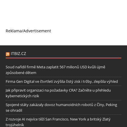
Reklama/Advertisement
ITBIZ.CZ
Soud nařídil firmě Meta zaplatit 567 milionů USD kvůli újmě
způsobené dětem
Firma Gen Digital ve čtvrtletí zvýšila čistý zisk i tržby, zlepšila výhled
Jak připravit organizaci na požadavky CRA? Začněte u přehledu
kybernetických rizik
Spojené státy zakázaly dovoz humanoidních robotů z Číny, Peking
se ohradil
Z rozvoje AI nejvíce těží San Francisco, New York a britský Zlatý
trojúhelník