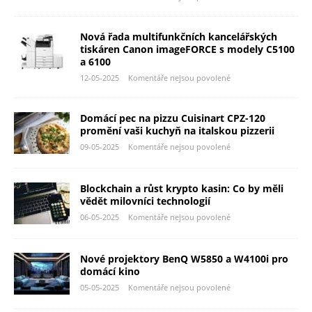
Nová řada multifunkčních kancelářských
tiskáren Canon imageFORCE s modely C5100
a 6100
12-05-2025
Komentáře nejsou povolené
Domácí pec na pizzu Cuisinart CPZ-120
promění vaši kuchyň na italskou pizzerii
09-05-2025
Komentáře nejsou povolené
Blockchain a růst krypto kasin: Co by měli
vědět milovníci technologií
06-05-2025
Komentáře nejsou povolené
Nové projektory BenQ W5850 a W4100i pro
domácí kino
05-05-2025
Komentáře nejsou povolené