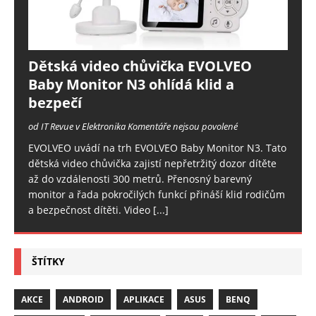
Dětská video chůvička EVOLVEO
Baby Monitor N3 ohlídá klid a
bezpečí
od IT Revue v Elektronika
Komentáře nejsou povolené
EVOLVEO uvádí na trh EVOLVEO Baby Monitor N3. Tato
dětská video chůvička zajistí nepřetržitý dozor dítěte
až do vzdálenosti 300 metrů. Přenosný barevný
monitor a řada pokročilých funkcí přináší klid rodičům
a bezpečnost dítěti. Video
[...]
ŠTÍTKY
AKCE
ANDROID
APLIKACE
ASUS
BENQ