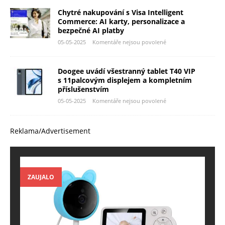
Chytré nakupování s Visa Intelligent
Commerce: AI karty, personalizace a
bezpečné AI platby
05-05-2025
Komentáře nejsou povolené
Doogee uvádí všestranný tablet T40 VIP
s 11palcovým displejem a kompletním
příslušenstvím
05-05-2025
Komentáře nejsou povolené
Reklama/Advertisement
ZAUJALO