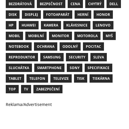
BEZDRÁTOVÁ
BEZPEČNOST
CENA
CHYTRÝ
DELL
DISK
DISPLEJ
FOTOAPARÁT
HERNÍ
HONOR
HP
HUAWEI
KAMERA
KLÁVESNICE
LENOVO
MOBIL
MOBILNÍ
MONITOR
MOTOROLA
MYŠ
NOTEBOOK
OCHRANA
ODOLNÝ
POCITAC
REPRODUKTOR
SAMSUNG
SECURITY
SLEVA
SLUCHÁTKA
SMARTPHONE
SONY
SPECIFIKACE
TABLET
TELEFON
TELEVIZE
TISK
TISKÁRNA
TOP
TV
ZABEZPEČENÍ
Reklama/Advertisement