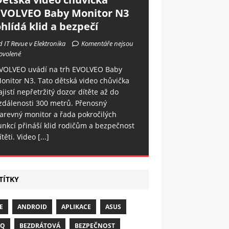
EVOLVEO Baby Monitor N3
hlídá klid a bezpečí
d IT Revue v Elektronika
Komentáře nejsou
ovolené
VOLVEO uvádí na trh EVOLVEO Baby
onitor N3. Tato dětská video chůvička
ajistí nepřetržitý dozor dítěte až do
zdálenosti 300 metrů. Přenosný
arevný monitor a řada pokročilých
unkcí přináší klid rodičům a bezpečnost
ítěti. Video
[...]
TÍTKY
E
ANDROID
APLIKACE
ASUS
NQ
BEZDRÁTOVÁ
BEZPEČNOST