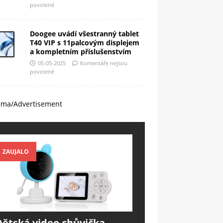
povolené
Doogee uvádí všestranný tablet
T40 VIP s 11palcovým displejem
a kompletním příslušenstvím
05-05-2025
Komentáře nejsou
povolené
ama/Advertisement
ZAUJALO
Dětská video chůvička