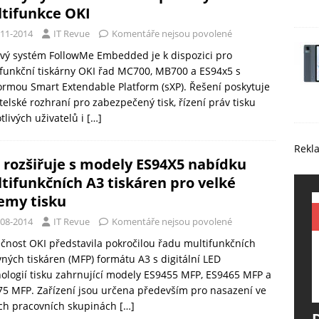
tifunkce OKI
-11-2014
IT Revue
Komentáře nejsou povolené
vý systém FollowMe Embedded je k dispozici pro
funkční tiskárny OKI řad MC700, MB700 a ES94x5 s
ormou Smart Extendable Platform (sXP). Řešení poskytuje
telské rozhraní pro zabezpečený tisk, řízení práv tisku
tlivých uživatelů i
[…]
Rekl
 rozšiřuje s modely ES94X5 nabídku
tifunkčních A3 tiskáren pro velké
emy tisku
-08-2014
IT Revue
Komentáře nejsou povolené
čnost OKI představila pokročilou řadu multifunkčních
ných tiskáren (MFP) formátu A3 s digitální LED
ologií tisku zahrnující modely ES9455 MFP, ES9465 MFP a
5 MFP. Zařízení jsou určena především pro nasazení ve
ých pracovních skupinách
[…]