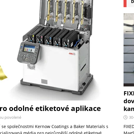
D
na pizzu Cuisinart CPZ-120 promění vaši kuchyň na italskou
 růst krypto kasin: Co by měli vědět milovníci technologií
FIX
dov
ro odolné etiketové aplikace
kan
30
ou povolené
FIXED
í se společnostmi Kernow Coatings a Baker Materials s
MagSa
ecializovaná média pro nejrůznější odolné etiketové