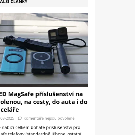
ALŠÍ ČLÁNKY
ED MagSafe příslušenství na
olenou, na cesty, do auta i do
celáře
-08-2025
Komentáře nejsou povolené
 nabízí celkem bohaté příslušenství pro
fe telefony (standardně iPhone, ostatní