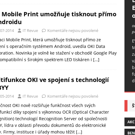
 Mobile Print umožňuje tisknout přímo
o
ndroidu
o
-07-2014
IT Revue
Komentáře nejsou povolené
p
aci Mobile Print, která umožňuje tisknout přímo ze
E
ení s operačním systémem Android, uvedla OKI Data
M
ration. Novinka je volně ke stažení v obchodě Google Play
z
kompatibilní s širokým spektrem LED tiskáren i
[…]
v
b
f
tifunkce OKI ve spojení s technologií
d
BYY
-05-2014
IT Revue
Komentáře nejsou povolené
čnost OKI nově rozšiřuje funkčnost všech svých
Š
funkcí díky spojení s výkonnou OCR (Optical Character
nition) technologií Recognition Server od společnosti
AKC
, lídra v oblasti převodu dokumentů do elektronické
. Firmy, instituce i úřady mohou těžit
[…]
BE