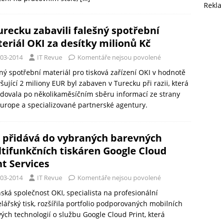
Rekl
urecku zabavili falešný spotřební
eriál OKI za desítky milionů Kč
-03-2014
IT Revue
Komentáře nejsou povolené
ný spotřební materiál pro tisková zařízení OKI v hodnotě
šující 2 miliony EUR byl zabaven v Turecku při razii, která
dovala po několikaměsíčním sběru informací ze strany
urope a specializované partnerské agentury.
 přidává do vybraných barevných
tifunkčních tiskáren Google Cloud
nt Services
-03-2014
IT Revue
Komentáře nejsou povolené
ská společnost OKI, specialista na profesionální
lářský tisk, rozšířila portfolio podporovaných mobilních
vých technologií o službu Google Cloud Print, která