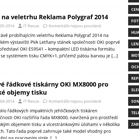
CEN
 na veletrhu Reklama Polygraf 2014
FOT
-05-2014
IT Revue
Komentáře nejsou povolené
HUA
ávě probíhajícím veletrhu Reklama Polygraf 2014 na
kém výstavišti PVA Letňany stánek společnosti OKI poprvé
LE
představí OKI ES9541 – kompaktní LED tiskárna formátu
 se systémem tisku CMYK+1, přičemž pátou barvou je
[…]
MO
OC
REP
é řádkové tiskárny OKI MX8000 pro
SLE
ké objemy tisku
-04-2014
IT Revue
Komentáře nejsou povolené
SO
olio řádkových impaktních jehličkových tiskáren
TEL
čnosti OKI rozšířila řada MX8000, navržená pro prostředí
okým objemem tisku a vícestránkovými úlohami v několika
ZAB
ch. Tato řada poprvé zahrnuje také model vhodný pro
ění na pracovním stole,
[…]