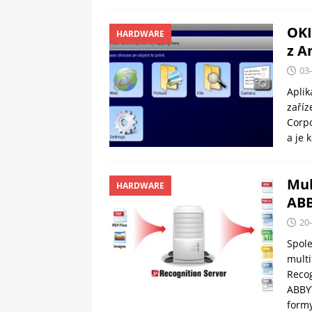
OKI
HARDWARE
z A
03
Aplik
zaříz
Corpo
a je 
Mul
HARDWARE
AB
20
Spole
multi
Recog
ABBYY
formy