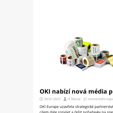
[ 09-05-2025 ]
Domácí pec 
pizzerii
OSTATNÍ
[ 06-05-2025 ]
Blockchain a
SOFTWARE
OKI nabízí nová média p
30-01-2023
IT Revue
Komentáře nejs
OKI Europe uzavřela strategické partnerstv
cílem dále rozvíjet a řešit požadavky na sp