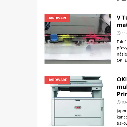
V T
HARDWARE
mat
11
Faleš
převy
násle
OKI E
OKI
HARDWARE
mul
Pri
03
Japon
kance
tisko