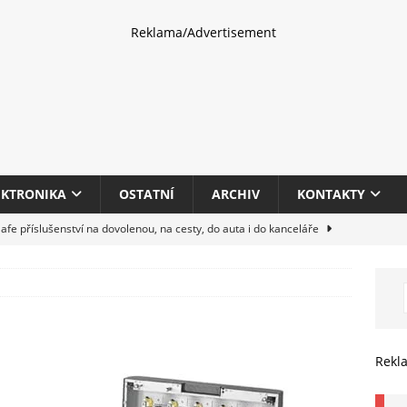
Reklama/Advertisement
EKTRONIKA
OSTATNÍ
ARCHIV
KONTAKTY
fe příslušenství na dovolenou, na cesty, do auta i do kanceláře
eletrhu COMPUTEX 2025 představí nové příslušenství pro hráče,
HARDWARE
multifunkčních kancelářských tiskáren Canon imageFORCE s modely
Rekl
E