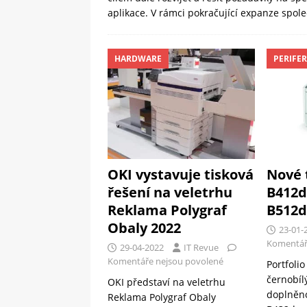
aplikace. V rámci pokračující expanze spol
HARDWARE
PERIFER
OKI vystavuje tisková
Nové 
řešení na veletrhu
B412d
Reklama Polygraf
B512
Obaly 2022
23-01-
Komentář
29-04-2022
IT Revue
Komentáře nejsou povolené
Portfoli
černobíl
OKI představí na veletrhu
doplněn
Reklama Polygraf Obaly