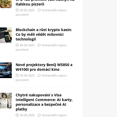
italskou pizzerii
09-05-2025
Komentáře nejsou
povolené
Blockchain a růst krypto kasin:
Co by měli vědět milovníci
technologií
06-05-2025
Komentáře nejsou
povolené
Nové projektory BenQ W5850 a
W4100i pro domácí kino
05-05-2025
Komentáře nejsou
povolené
Chytré nakupování s Visa
Intelligent Commerce: AI karty,
personalizace a bezpečné AI
platby
05-05-2025
Komentáře nejsou