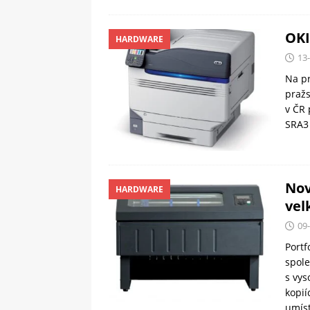
OKI
HARDWARE
13
Na pr
pražs
v ČR 
SRA3
Nov
HARDWARE
vel
09
Portf
spole
s vys
kopií
umíst