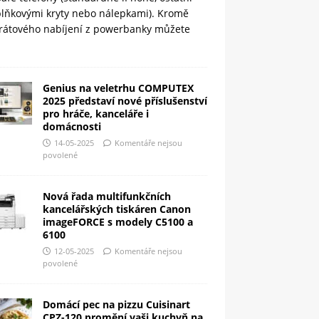
plňkovými kryty nebo nálepkami). Kromě
rátového nabíjení z powerbanky můžete
Genius na veletrhu COMPUTEX
2025 představí nové příslušenství
pro hráče, kanceláře i
domácnosti
14-05-2025
Komentáře nejsou
povolené
Nová řada multifunkčních
kancelářských tiskáren Canon
imageFORCE s modely C5100 a
6100
12-05-2025
Komentáře nejsou
povolené
Domácí pec na pizzu Cuisinart
CPZ-120 promění vaši kuchyň na