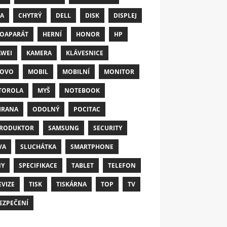
A
CHYTRÝ
DELL
DISK
DISPLEJ
OAPARÁT
HERNÍ
HONOR
HP
WEI
KAMERA
KLÁVESNICE
NOVO
MOBIL
MOBILNÍ
MONITOR
TOROLA
MYŠ
NOTEBOOK
HRANA
ODOLNÝ
POCITAC
RODUKTOR
SAMSUNG
SECURITY
VA
SLUCHÁTKA
SMARTPHONE
NY
SPECIFIKACE
TABLET
TELEFON
EVIZE
TISK
TISKÁRNA
TOP
TV
EZPEČENÍ