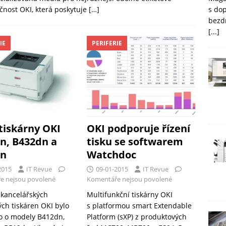
s do
ečnost OKI, která poskytuje
[…]
bezd
[...]
IE
PERIFERIE
tiskárny OKI
OKI podporuje řízení
n, B432dn a
tisku se softwarem
dn
Watchdoc
2015
IT Revue
09-01-2015
IT Revue
e nejsou povolené
Komentáře nejsou povolené
o kancelářských
Multifunkční tiskárny OKI
ých tiskáren OKI bylo
s platformou smart Extendable
o o modely B412dn,
Platform (sXP) z produktových