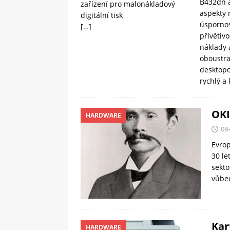
B432dn a
zařízení pro malonákladový
aspekty 
digitální tisk
úspornos
[…]
přívětivo
náklady 
oboustra
desktopo
rychlý a 
OKI
HARDWARE
08
Evrop
30 le
sekto
vůbec
Kar
HARDWARE