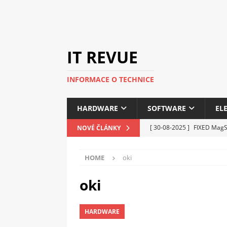
IT REVUE
INFORMACE O TECHNICE
HARDWARE
SOFTWARE
EL
[ 30-08-2025 ]
FIXED MagSa
NOVÉ ČLÁNKY
ELEKTRONIKA
HOME
oki
[ 14-05-2025 ]
Genius na v
kanceláře i domácnosti
oki
[ 12-05-2025 ]
Nová řada 
HARDWARE
C5100 a 6100
PERIFERI