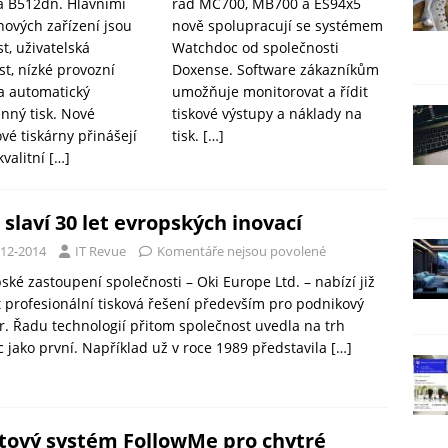
 B512dn. Hlavními
řad MC700, MB700 a ES94x5
nových zařízení jsou
nově spolupracují se systémem
t, uživatelská
Watchdoc od společnosti
st, nízké provozní
Doxense. Software zákazníkům
a automatický
umožňuje monitorovat a řídit
nný tisk. Nové
tiskové výstupy a náklady na
vé tiskárny přinášejí
tisk.
[…]
kvalitní
[…]
 slaví 30 let evropských inovací
-12-2014
IT Revue
Komentáře nejsou povolené
ské zastoupení společnosti – Oki Europe Ltd. – nabízí již
t profesionální tisková řešení především pro podnikový
r. Řadu technologií přitom společnost uvedla na trh
 jako první. Například už v roce 1989 představila
[…]
tový systém FollowMe pro chytré