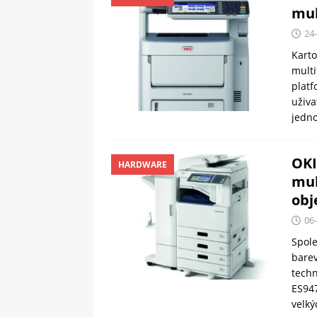
mul
24
Karto
multi
platf
uživa
jedno
OKI
HARDWARE
mul
obj
06
Spole
barev
techn
ES947
velk