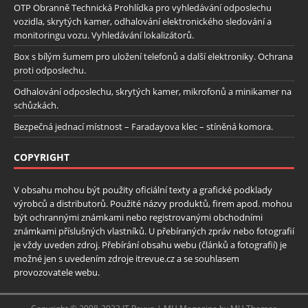
OTP Obranně Technická Prohlídka pro vyhledávání odposlechu
vozidla, skrytých kamer, odhalování elektronického sledování a
monitoringu vozu. Vyhledávání lokalizátorů.
Box s bílým šumem pro uložení telefonů a další elektroniky. Ochrana
proti odposlechu.
Odhalování odposlechu, skrytých kamer, mikrofonů a minikamer na
schůzkách.
Bezpečná jednací místnost – Faradayova klec – stíněná komora.
COPYRIGHT
V obsahu mohou být použity oficiální texty a grafické podklady
výrobců a distributorů. Použité názvy produktů, firem apod. mohou
být ochrannými známkami nebo registrovanými obchodními
známkami příslušných vlastníků. U přebíraných zpráv nebo fotografií
je vždy uveden zdroj. Přebírání obsahu webu (článků a fotografií) je
možné jen s uvedením zdroje itrevue.cz a se souhlasem
provozovatele webu.