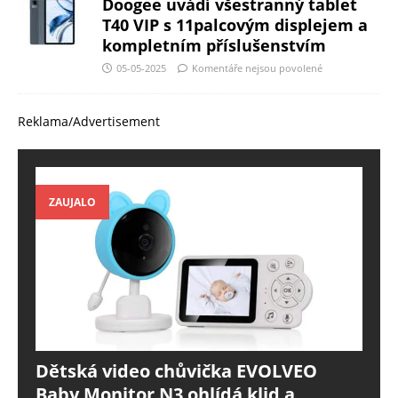
Doogee uvádí všestranný tablet
T40 VIP s 11palcovým displejem a
kompletním příslušenstvím
05-05-2025
Komentáře nejsou povolené
Reklama/Advertisement
ZAUJALO
Dětská video chůvička EVOLVEO
Baby Monitor N3 ohlídá klid a