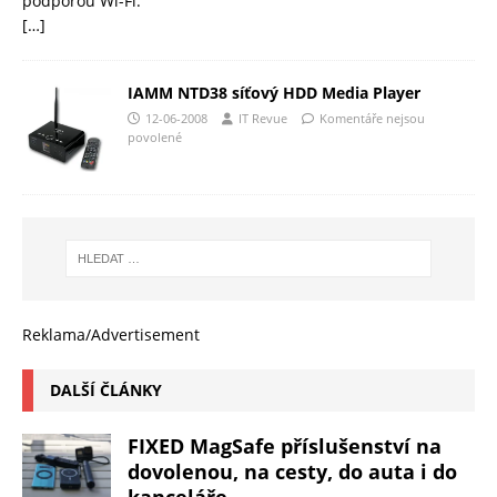
podporou Wi-Fi.
[…]
IAMM NTD38 síťový HDD Media Player
12-06-2008
IT Revue
Komentáře nejsou
povolené
Reklama/Advertisement
DALŠÍ ČLÁNKY
FIXED MagSafe příslušenství na
dovolenou, na cesty, do auta i do
kanceláře