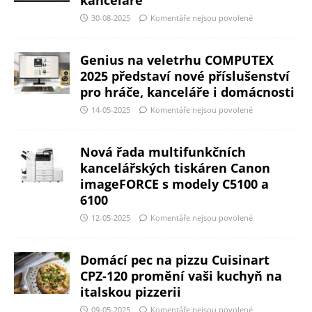
30-08-2025
Komentáře nejsou povolené
Genius na veletrhu COMPUTEX
2025 představí nové příslušenství
pro hráče, kanceláře i domácnosti
14-05-2025
Komentáře nejsou povolené
Nová řada multifunkčních
kancelářských tiskáren Canon
imageFORCE s modely C5100 a
6100
12-05-2025
Komentáře nejsou povolené
Domácí pec na pizzu Cuisinart
CPZ-120 promění vaši kuchyň na
italskou pizzerii
09-05-2025
Komentáře nejsou povolené