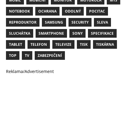
MOBIL
MOBILNÍ
MONITOR
MOTOROLA
MYŠ
NOTEBOOK
OCHRANA
ODOLNÝ
POCITAC
REPRODUKTOR
SAMSUNG
SECURITY
SLEVA
SLUCHÁTKA
SMARTPHONE
SONY
SPECIFIKACE
TABLET
TELEFON
TELEVIZE
TISK
TISKÁRNA
TOP
TV
ZABEZPEČENÍ
Reklama/Advertisement