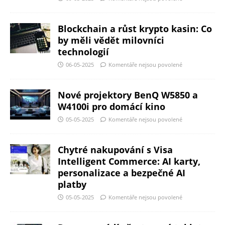
Blockchain a růst krypto kasin: Co
by měli vědět milovníci
technologií
06-05-2025
Komentáře nejsou povolené
Nové projektory BenQ W5850 a
W4100i pro domácí kino
05-05-2025
Komentáře nejsou povolené
Chytré nakupování s Visa
Intelligent Commerce: AI karty,
personalizace a bezpečné AI
platby
05-05-2025
Komentáře nejsou povolené