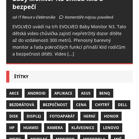
bezpečí
od IT Revue v Elektronika
Komentáře nejsou povolené
EVOLVEO uvádí na trh EVOLVEO Baby Monitor N3. Tato
dětská video chůvička zajistí nepřetržitý dozor dítěte
až do vzdálenosti 300 metrů. Přenosný barevný
monitor a řada pokročilých funkcí přináší klid rodičům
a bezpečnost dítěti. Video
[...]
ŠTÍTKY
AKCE
ANDROID
APLIKACE
ASUS
BENQ
BEZDRÁTOVÁ
BEZPEČNOST
CENA
CHYTRÝ
DELL
DISK
DISPLEJ
FOTOAPARÁT
HERNÍ
HONOR
HP
HUAWEI
KAMERA
KLÁVESNICE
LENOVO