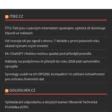
ITBIZ.CZ
ČTÚ: Češi jsou s pevným internetem spokojeni, optická síť dominuje
hlavně ve městech
Od rozvoje sítí po signál z dronu. T-Mobile v první polovině roku
ukázal význam svých investic
EK: ChatGPT i Roblox mohou spadat pod přísnější pravidla
Náklady na podpůrnou AI převýší do roku 2028 plat samotného
vývojáře
Synology uvádí na trh DP5200, kompaktní 1U zařízení ActiveProtect
pro ochranu firemních dat
GOLDSILVER.CZ
Vyhledávání odposlechu a skrytých kamer Obranně Technická
Prohlídka (OTP)